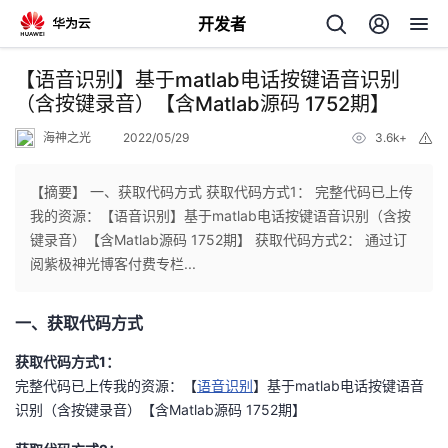
开发者
返
【语音识别】基于matlab电话按键语音识别
回
（含按键录音）【含Matlab源码 1752期】
海神之光
2022/05/29
3.6k+
举
报
【摘要】 一、获取代码方式 获取代码方式1： 完整代码已上传
我的资源：【语音识别】基于matlab电话按键语音识别（含按
个
键录音）【含Matlab源码 1752期】 获取代码方式2： 通过订
阅紫极神光博客付费专栏...
我
人
一、获取代码方式
我
的
主
获取代码方式1：
我
的
开
页
完整代码已上传我的资源：【
语音识别
】基于matlab电话按键语音
识别（含按键录音）【含Matlab源码 1752期】
我
的
开
发