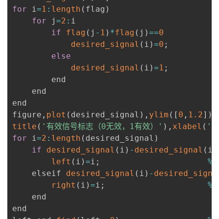
for
 i
=
1
:
length
(
flag
)
for
 j
=
2
:
i

if
flag
(
j
-
1
)
*
flag
(
j
)
==
0
desired_signal
(
i
)
=
0
;
else
desired_signal
(
i
)
=
1
;
        end

    end

end 

figure
,
plot
(
desired_signal
)
,
ylim
(
[
0
,
1.2
]
)
title
(
'有效信号标志（0无效，1有效）'
)
,
xlabel
(
'
for
 i
=
2
:
length
(
desired_signal
)
if
desired_signal
(
i
)
-
desired_signal
(
i
-
left
(
i
)
=
i
;
%
左
    elseif 
desired_signal
(
i
)
-
desired_signa
right
(
i
)
=
i
;
%
右
    end

end
