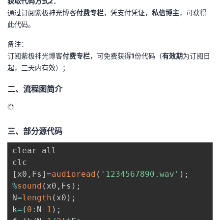
获取代码方式2：
通过订阅紫极神光博客
付费专栏
，凭支付凭证，
私信博主
，可获得
的
Programs
发
者
此代码。
支
者
我
备注：
订阅紫极神光博客
付费专栏
，可免费获得
1
份代码（
有效期
为订阅日
持
学
的
我
起，三天内有效）；
我
二、流程图简介
堂
博
的
我
的
我
客
论
的
我
我
三、部分源代码
技
的
坛
圈
的
我
的
我
clear all

术
云
子
直
的
我
课
的
我
[
x0
,
Fs
]
=
audioread
(
'1234567890.wav'
)
;
支
声
播
活
的
程
认
的
我
%
sound
(
x0
,
Fs
)
;
N
=
length
(
x0
)
;
持
建
动
关
证
实
的
k
=
(
0
:
N
-
1
)
;