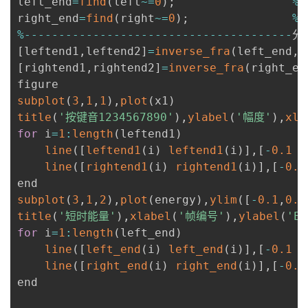
left_end
=
find
(
left
~
=
0
)
;
%
左
right_end
=
find
(
right
~
=
0
)
;
%
%
--
--
--
--
--
--
--
--
--
--
--
--
--
--
--
--
--
--
--
-
[
leftend1
,
leftend2
]
=
inverse_fra
(
left_end
,
l
[
rightend1
,
rightend2
]
=
inverse_fra
(
right_en
subplot
(
3
,
1
,
1
)
,
plot
(
x1
)
title
(
'按键音1234567890'
)
,
ylabel
(
'幅度'
)
,
xla
for
 i
=
1
:
length
(
leftend1
)
line
(
[
leftend1
(
i
)
leftend1
(
i
)
]
,
[
-
0.1
0
line
(
[
rightend1
(
i
)
rightend1
(
i
)
]
,
[
-
0.1
subplot
(
3
,
1
,
2
)
,
plot
(
energy
)
,
ylim
(
[
-
0.1
,
0.6
title
(
'短时能量'
)
,
xlabel
(
'帧编号'
)
,
ylabel
(
'E'
for
 i
=
1
:
length
(
left_end
)
line
(
[
left_end
(
i
)
left_end
(
i
)
]
,
[
-
0.1
1
line
(
[
right_end
(
i
)
right_end
(
i
)
]
,
[
-
0.1
end
