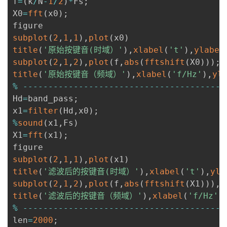
f
=
(
k
/
N
-
1
/
2
)
*
Fs
;
议
注
验
收
X0
=
fft
(
x0
)
;
藏
subplot
(
2
,
1
,
1
)
,
plot
(
x0
)
title
(
'原始按键音(时域）'
)
,
xlabel
(
't'
)
,
ylabel
subplot
(
2
,
1
,
2
)
,
plot
(
f
,
abs
(
fftshift
(
X0
)
)
)
;
x
title
(
'原始按键音（频域）'
)
,
xlabel
(
'f/Hz'
)
,
yl
%
--
--
--
--
--
--
--
--
--
--
--
--
--
--
--
--
--
--
--
--
Hd
=
band_pass
;
x1
=
filter
(
Hd
,
x0
)
;
%
sound
(
x1
,
Fs
)
X1
=
fft
(
x1
)
;
subplot
(
2
,
1
,
1
)
,
plot
(
x1
)
title
(
'滤波后的按键音(时域）'
)
,
xlabel
(
't'
)
,
yla
subplot
(
2
,
1
,
2
)
,
plot
(
f
,
abs
(
fftshift
(
X1
)
)
)
,
x
title
(
'滤波后的按键音（频域）'
)
,
xlabel
(
'f/Hz'
)
%
--
--
--
--
--
--
--
--
--
--
--
--
--
--
--
--
--
--
--
--
len
=
2000
;