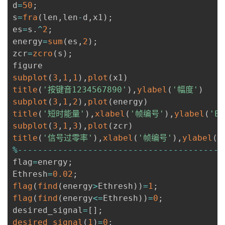
d
=
50
;
s
=
fra
(
len
,
len
-
d
,
x1
)
;
es
=
s
.
^
2
;
energy
=
sum
(
es
,
2
)
;
zcr
=
zcro
(
s
)
;
subplot
(
3
,
1
,
1
)
,
plot
(
x1
)
title
(
'按键音1234567890'
)
,
ylabel
(
'幅度'
)
subplot
(
3
,
1
,
2
)
,
plot
(
energy
)
title
(
'短时能量'
)
,
xlabel
(
'帧编号'
)
,
ylabel
(
'E'
subplot
(
3
,
1
,
3
)
,
plot
(
zcr
)
title
(
'信号过零率'
)
,
xlabel
(
'帧编号'
)
,
ylabel
(
'
%
--
--
--
--
--
--
--
--
--
--
--
--
--
--
--
--
--
--
--
--
-
flag
=
energy
;
Ethresh
=
0.02
;
flag
(
find
(
energy
>
Ethresh
)
)
=
1
;
flag
(
find
(
energy
<=
Ethresh
)
)
=
0
;
desired_signal
=
[
]
;
desired_signal
(
1
)
=
0
;