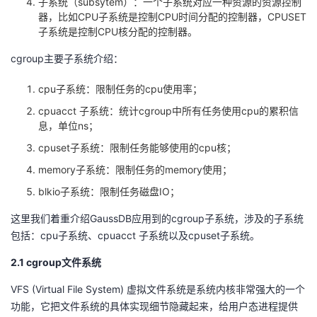
子系统（subsytem）：一个子系统对应一种资源的资源控制
我
注
的
开
器，比如CPU子系统是控制CPU时间分配的控制器，CPUSET
子系统是控制CPU核分配的控制器。
的
Programs
发
cgroup主要子系统介绍：
支
者
cpu子系统：限制任务的cpu使用率；
cpuacct 子系统：统计cgroup中所有任务使用cpu的累积信
持
学
息，单位ns；
cpuset子系统：限制任务能够使用的cpu核；
我
堂
memory子系统：限制任务的memory使用；
的
我
我
blkio子系统：限制任务磁盘IO；
这里我们着重介绍GaussDB应用到的cgroup子系统，涉及的子系统
技
的
的
我
包括：cpu子系统、cpuacct 子系统以及cpuset子系统。
术
云
课
的
我
2.1 cgroup文件系统
VFS (Virtual File System) 虚拟文件系统是系统内核非常强大的一个
支
声
程
认
的
我
功能，它把文件系统的具体实现细节隐藏起来，给用户态进程提供