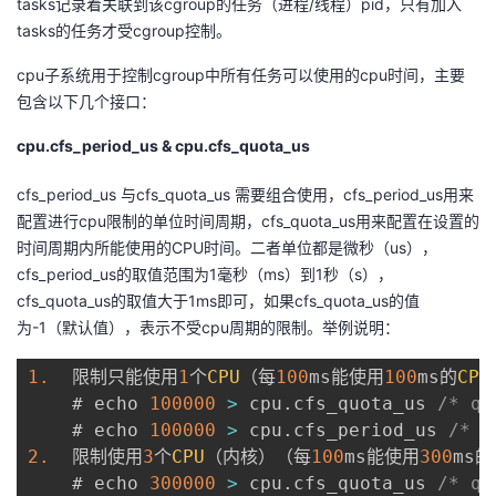
tasks记录着关联到该cgroup的任务（进程/线程）pid，只有加入
tasks的任务才受cgroup控制。
cpu子系统用于控制cgroup中所有任务可以使用的cpu时间，主要
包含以下几个接口：
cpu.cfs_period_us & cpu.cfs_quota_us
cfs_period_us 与cfs_quota_us 需要组合使用，cfs_period_us用来
配置进行cpu限制的单位时间周期，cfs_quota_us用来配置在设置的
时间周期内所能使用的CPU时间。二者单位都是微秒（us），
cfs_period_us的取值范围为1毫秒（ms）到1秒（s），
cfs_quota_us的取值大于1ms即可，如果cfs_quota_us的值
为-1（默认值），表示不受cpu周期的限制。举例说明：
1.
  限制只能使用
1
个
CPU
（每
100
ms能使用
100
ms的
CPU
    # echo 
100000
>
 cpu
.
cfs_quota_us 
/* qu
    # echo 
100000
>
 cpu
.
cfs_period_us 
/* p
2.
  限制使用
3
个
CPU
（内核）（每
100
ms能使用
300
ms的
    # echo 
300000
>
 cpu
.
cfs_quota_us 
/* qu