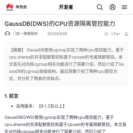
开发者
返
GaussDB(DWS)的CPU资源隔离管控能力
回
门前一棵葡萄树
2022/05/28
1.7w+
举
报
【摘要】 GaussDB使用cgroup实现了两种cpu管控能力，基于
cpu.shares的共享配额管控和基于cpuset的专属限额管控。本
文首先对内核cgroup相关功能进行了简要介绍，然后介绍了Ga
个
ussDB的cgroup层级结构，最后简要介绍了两种cpu管控方
式，并分析了两者的优缺点。
我
人
1. 前言
的
主
适用版本：【8.1.3及以上】
开
页
GaussDB(DWS)使用cgroup实现了两种cpu管控能力，基于
cpu.shares的共享配额管控和基于cpuset的专属限额管控。本文首
发
先对内核cgroup相关功能进行了简要介绍，然后介绍了