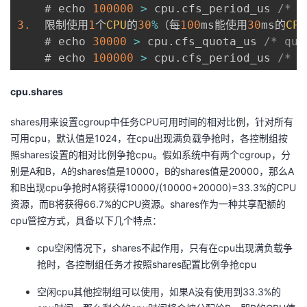
    # echo 
100000
>
 cpu
.
cfs_period_us 
/* p
3.
  限制使用
1
个
CPU
的
30
%
（每
100
ms能使用
30
ms的
CPU
    # echo 
30000
>
 cpu
.
cfs_quota_us 
/* quo
    # echo 
100000
>
 cpu
.
cfs_period_us 
/* p
cpu.shares
shares用来设置cgroup中任务CPU可用时间的相对比例，针对所有
可用cpu，默认值是1024，在cpu出现满负载争抢时，各控制组按
照shares设置的相对比例争抢cpu。假如系统中有两个cgroup，分
别是A和B，A的shares值是10000，B的shares值是20000，那么A
和B出现cpu争抢时A将获得10000/(10000+20000)=33.3%的CPU
资源，而B将获得66.7%的CPU资源。shares作为一种共享配额的
cpu管控方式，具备以下几个特点：
cpu空闲情况下，shares不起作用，只有在cpu出现满负载争
抢时，各控制组任务才按照shares配置比例争抢cpu
空闲cpu其他控制组可以使用，如果A没有使用到33.3%的