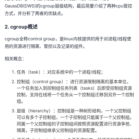
GaussDB(DWS)的cgroup层级结构，最后简要介绍了两种cpu管控
者
方式，并分析了两者的优缺点。
我
2. cgroup概述
cgroup全称control group，是linux内核提供的用于对进程/线程使
的
我
用的资源进行隔离、管控以及记录的组件。
博
的
我
相关概念：
客
论
的
我
任务（task）：对应系统中的一个进程/线程；
控制组（control group）：进行资源限制隔离的基本单位，
坛
圈
的
我
一个任务加入到控制组任务列表（tasks）后即受控制组资源
控制，支持在线将一个任务从一个控制组迁移到另外一个控制
子
直
的
我
组。
层级（hierarchy）：控制组是一种树形结构，一个父控制组
我
播
活
的
可以有多个子控制组，一个子控制组只能属于一个父控制组。
同属一个父控制组的子控制组间按照资源配置进行资源争抢、
我
动
关
隔离，子控制组继承父控制组的资源配置。
的