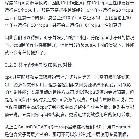
程度的cpu资源争抢的，因此10个作业运行在10个cpu上性能要好于
运行在5个cpu上。那是不是越多越好呢？10个作业运行在20个cpu
上，在任意一个时刻，总会至少10个cpu是空闲的，因此理论上10
个作业运行在20个cpu上并不会比运行在10个cpu上性能更好。
因此我们可以得知，对于并发为N的控制组，分配cpus小于N的情况
下，cpu越多作业性能越好；但是当分配cpus大于N的情况下，性能
就不会有任何提升了。
3.2.3 共享配额与专属限额对比
cpu共享配额和专属限额的管控方式各有优劣，共享配额能够实现
CPU资源的充分利用，但是各控制组之间资源隔离不彻底，可能影
响查询性能；专属限额的管控方式可以实现cpu资源的绝对隔离，但
是在cpu资源空闲时会造成cpu资源的浪费。相对专属限额来说，共
享配额拥有更高的cpu使用率和更高的整体作业吞吐量；相对共享配
额来说，专属限额cpu隔离彻底，更满足性能敏感用户的使用诉求。
从上面GaussDB(DWS)的cgroup层级结构我们得知，用户cgroup
是包含父子两层控制的，那可不可以父控制组一层使用专属限额，