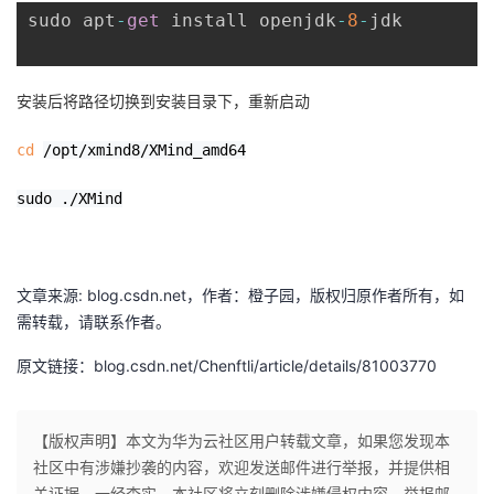
持
建
证
实
的
sudo apt
-
get
 install openjdk
-
8
-
jdk
议
验
收
安装后将路径切换到安装目录下，重新启动
藏
cd
/opt/xmind8/XMind_amd64
sudo ./XMind
文章来源: blog.csdn.net，作者：橙子园，版权归原作者所有，如
需转载，请联系作者。
原文链接：blog.csdn.net/Chenftli/article/details/81003770
【版权声明】本文为华为云社区用户转载文章，如果您发现本
社区中有涉嫌抄袭的内容，欢迎发送邮件进行举报，并提供相
关证据，一经查实，本社区将立刻删除涉嫌侵权内容，举报邮