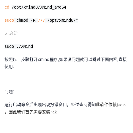
我
注
的
开
cd
/opt/xmind8/XMind_amd64
sudo
的
chmod -R
777
/opt/xmind8/*
Programs
发
5.启动
支
者
sudo ./XMind
持
学
按照以上步骤打开xmind程序,如果没问题就可以跳过下面内容,直接
我
堂
使用.
的
我
我
问题：
技
的
的
我
运行启动命令后出现出现报错窗口，经过查
阅得知
此软件依赖java8
术
云
课
的
我
，因此我们首先需要安装 jdk
支
声
程
认
的
我