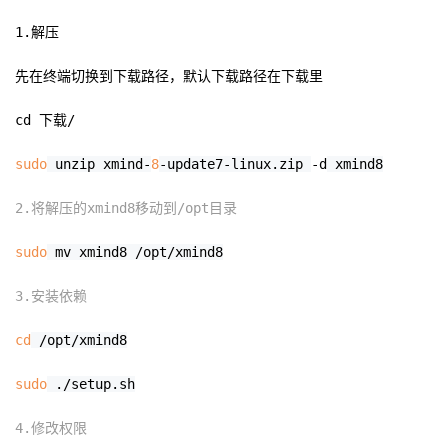
1.解压
者
先在终端切换到下载路径，默认下载路径在下载里
我
cd 下载/
的
我
sudo
unzip xmind-
8
-update7-linux.zip
-d
xmind8
博
的
我
2.将解压的xmind8移动到/opt目录
客
论
的
我
sudo
mv xmind8 /opt/xmind8
坛
圈
的
我
3.安装依赖
子
直
的
我
cd
/opt/xmind8
我
播
活
的
sudo
./setup.sh
我
动
关
的
4.修改权限