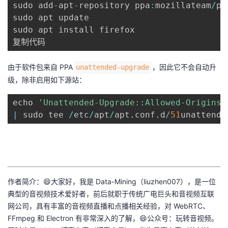
sudo add
-
apt
-
repository ppa
:
mozillateam
/
pp
我
注
的
开
sudo apt update 

sudo apt install firefox

的
Programs
发
复制代码
支
者
由于软件包来自 PPA
，因此它不会自动升
unattended-upgrade
级，除非启用如下源站：
持
学
echo 
'Unattended-Upgrade::Allowed-Origins:
我
堂
|
 sudo tee 
/
etc
/
apt
/
apt
.
conf
.
d
/
51
unattende
的
我
我
技
的
的
我
作者简介：😄大家好，我是 Data-Mining（liuzhen007），是一位
术
云
课
的
我
典型的音视频技术爱好者，前后就职于传统广电巨头和音视频互联
网公司，具有丰富的音视频直播和点播相关经验，对 WebRTC、
支
声
程
认
的
我
FFmpeg 和 Electron 有非常深入的了解，😄公众号：玩转音视频。