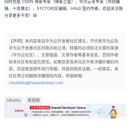
同时也是 CSDN 博客专家（博客之星）、华为云享专家（共创编
持
建
证
实
的
辑、十佳博主）、51CTO社区编辑、InfoQ 签约作者，欢迎关注我
分享更多干货！😄
议
验
收
藏
【声明】本内容来自华为云开发者社区博主，不代表华为云及
华为云开发者社区的观点和立场。转载时必须标注文章的来源
（华为云社区）、文章链接、文章作者等基本信息，否则作者
和本社区有权追究责任。如果您发现本社区中有涉嫌抄袭的内
容，欢迎发送邮件进行举报，并提供相关证据，一经查实，本
社区将立刻删除涉嫌侵权内容，举报邮箱：
cloudbbs@huaweicloud.com
Ubuntu
音视频