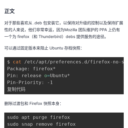
者
正文
对于那些喜欢从 .deb 包安装它，以保持对升级的控制以及保持扩展
我
性的人来说，他们非常幸运，因为Mozilla 团队维护的 PPA 上仍有
一个为 firefox（和 Thunderbird）debs 提供服务的途径。
的
我
可以通过固定版本来阻止 Ubuntu 存档快照：
博
的
我
$ 
cat
 /etc/apt/preferences.d/firefox-no-sna
客
论
的
我
Package: firefox* 

Pin: release 
o
=
Ubuntu* 

坛
圈
的
我
Pin-Priority: -1

复制代码
子
直
的
我
删除过渡包和 Firefox 快照本身：
我
播
活
的
sudo apt purge firefox 

我
动
关
的
sudo snap remove firefox 
