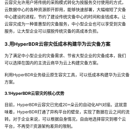
云容灾允许用户将传统的采购模式转化为按服务交付使用的方式，
持
建
证
实
的
云数据中心的各种资源即开即用，能够快速部署，大幅缩短了灾备
中心建设的进程，节约了建设传统灾备中心的时间和金钱成本。让
议
验
收
云容灾成为一种普惠型的灾备服务，中小型企业也可以享受到灾备
服务，让大型企业可以摆脱传统灾备的高成本负担。
藏
3.用HyperBDR云容灾低成本构建华为云灾备方案
为了满足中小型企业的灾备需求、节省大型企业的灾备成本，我们
可以选择在国内的主流云商华为云上构建灾备方案。
利用HyperBDR业务级云原生容灾工具，可以低成本构建华为云灾备
方案。
3.1HyperBDR云容灾的核心优势
目前，HyperBDR云容灾已完成20+朵云的自动化API对接。这就意
味着，HyperBDR打通了异构平台的壁垒，实现了数据在云之间的流
转。对于企业来说，可以根据自身情况，自由地选择容灾到哪个云
平台，不再受iT资源架构差异的限制。