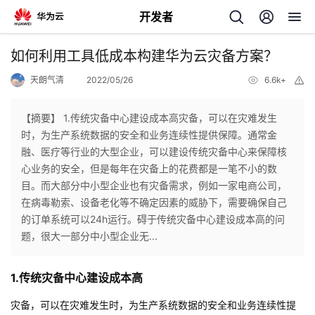
开发者
返
如何利用工具低成本构建华为云灾备方案？
回
天朗气清
2022/05/26
6.6k+
举
报
【摘要】 1.传统灾备中心建设成本高灾备，可以在灾难发生
时，为生产系统数据的安全和业务连续性提供保障。通常金
融、医疗等行业的大型企业，可以建设传统灾备中心来保障核
个
心业务的安全，但是每年在灾备上的花费都是一笔不小的数
目。而大部分中小型企业也有灾备需求，例如一家电商公司，
我
人
在病毒勒索、设备老化等不确定因素的威胁下，需要确保自己
的订单系统可以24h运行。碍于传统灾备中心建设成本高的问
的
主
题，很大一部分中小型企业无...
开
页
1.传统灾备中心建设成本高
发
灾备，可以在灾难发生时，为生产系统数据的安全和业务连续性提