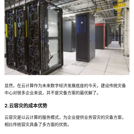
我
注
的
开
的
Programs
发
支
者
持
学
我
堂
的
我
我
显然，在云计算作为未来数字经济发展底座的今天，建设传统灾备
中心对很多企业来说，并不是灾备方案的最优解了。
技
的
的
我
2.云容灾的成本优势
术
云
课
的
我
云容灾是以云计算的服务模式，为企业提供业务容灾的灾备方案，
支
声
程
认
的
我
相比传统容灾具备了多方面的优势。