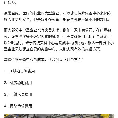
供保障。
者
通常金融、医疗等行业的大型企业，可以建设传统灾备中心来保障
核心业务的安全，但是每年在灾备上的花费都是一笔不小的数目。
我
而大部分中小型企业也有灾备需求，例如一家电商公司，在病毒勒
的
我
索、设备老化等不确定因素的威胁下，需要确保自己的订单系统可
以24h运行。碍于传统灾备中心建设成本高的问题，很大一部分中小
博
的
我
型企业无法建立自己的灾备中心，未能实现有效的灾备方案。
建设传统灾备中心的成本，涉及到以下几个方面：
客
论
的
我
1、iT基础设施费用
坛
圈
的
我
2、机房场地费用
子
直
的
我
3、运维人员费用
我
播
活
的
4、网络传输费用
我
动
关
的