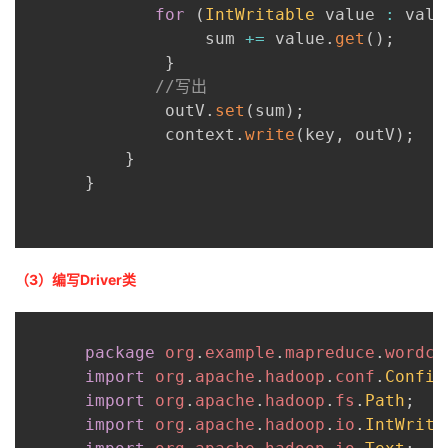
for
(
IntWritable
 value 
:
 valu
                  sum 
+=
 value
.
get
(
)
;
}
//写出
              outV
.
set
(
sum
)
;
              context
.
write
(
key
,
 outV
)
;
}
}
（3）编写Driver类
package
org
.
example
.
mapreduce
.
wordco
import
org
.
apache
.
hadoop
.
conf
.
Config
import
org
.
apache
.
hadoop
.
fs
.
Path
;
import
org
.
apache
.
hadoop
.
io
.
IntWrita