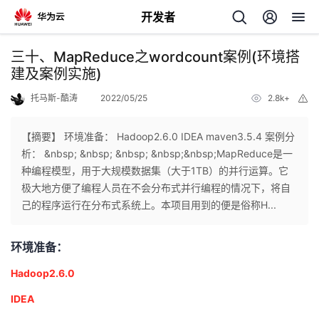
开发者
返
三十、MapReduce之wordcount案例(环境搭
回
建及案例实施)
托马斯-酷涛
2022/05/25
2.8k+
举
报
【摘要】 环境准备： Hadoop2.6.0 IDEA maven3.5.4 案例分
析： &nbsp; &nbsp; &nbsp; &nbsp;&nbsp;MapReduce是一
个
种编程模型，用于大规模数据集（大于1TB）的并行运算。它
极大地方便了编程人员在不会分布式并行编程的情况下，将自
我
人
己的程序运行在分布式系统上。本项目用到的便是俗称H...
的
主
环境准备：
Hadoop2.6.0
开
页
IDEA
发