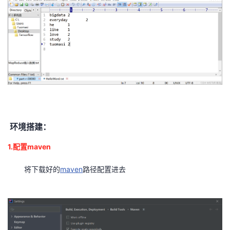
持
建
证
实
的
议
验
收
藏
环境搭建：
1.配置maven
将下载好的
maven
路径配置进去