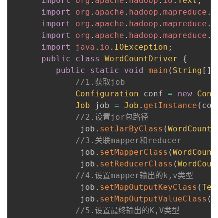
import
org
.
apache
.
hadoop
.
io
.
Text
;
import
org
.
apache
.
hadoop
.
mapreduce
.
J
import
org
.
apache
.
hadoop
.
mapreduce
.
l
import
org
.
apache
.
hadoop
.
mapreduce
.
l
import
java
.
io
.
IOException
;
public
class
WordCountDriver
{
public
static
void
main
(
String
[
]
 
//1.获取job
Configuration
 conf 
=
new
Conf
Job
 job 
=
Job
.
getInstance
(
con
//2.设置jor包路径
              job
.
setJarByClass
(
WordCountD
//3.关联mapper和reducer
              job
.
setMapperClass
(
WordCount
              job
.
setReducerClass
(
WordCoun
//4.设置mapper输出的k,v类型
              job
.
setMapOutputKeyClass
(
Tex
              job
.
setMapOutputValueClass
(
I
//5.设置最终输出的K,V类型