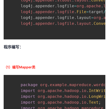
log4j
.
appender
.
stdout
.
layout
.
Convers
      log4j
.
appender
.
logfile
=
org
.
apache
.
lo
log4j
.
appender
.
logfile
.
File
=
target
/
s
      log4j
.
appender
.
logfile
.
layout
=
org
.
ap
log4j
.
appender
.
logfile
.
layout
.
Conver
程序编写：
（1）编写Mapper类
package
org
.
example
.
mapreduce
.
wordco
import
org
.
apache
.
hadoop
.
io
.
IntWrita
import
org
.
apache
.
hadoop
.
io
.
LongWrit
import
org
.
apache
.
hadoop
.
io
.
Text
;
import
org
.
apache
.
hadoop
.
mapreduce
.
M