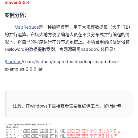
maven3.5.4
者
案例分析：
我
MapReduce
是一种编程模型，用于大规模数据集（大于1TB）
的并行运算。它极大地方便了编程人员在不会分布式并行编程的情
的
我
况下，将自己的程序运行在分布式系统上。本项目用到的便是俗称
Helloword的数据提取案例，官网源码见hadoop安装目录：
博
的
我
/
hadoop
/share/hadoop/mapreduce/hadoop-mapreduce-
examples-2.6.0.jar
客
论
的
我
坛
圈
的
我
子
直
的
我
注意：在windows下直接查看需要反编译工具，解析jar包
我
播
活
的
我
动
关
的