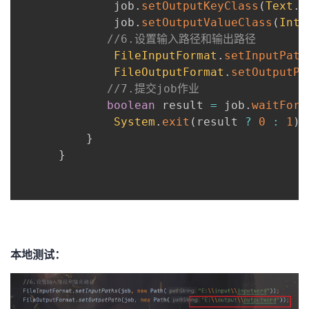
              job
.
setOutputKeyClass
(
Text
.
c
              job
.
setOutputValueClass
(
IntW
//6.设置输入路径和输出路径
FileInputFormat
.
setInputPath
FileOutputFormat
.
setOutputPa
//7.提交job作业
boolean
 result 
=
 job
.
waitForC
System
.
exit
(
result 
?
0
:
1
)
;
}
}
本地测试：