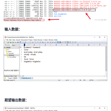
我
注
的
开
的
Programs
发
支
输入数据：
者
持
学
我
堂
的
我
我
技
的
的
我
术
云
课
的
我
期望输出数据：
支
声
程
认
的
我