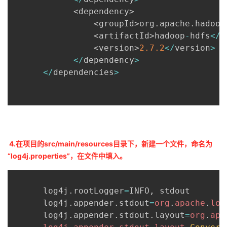
<
dependency
>
<
groupId
>
org
.
apache
.
hadoop
<
artifactId
>
hadoop
-
hdfs
<
/
a
<
version
>
2.7
.2
<
/
version
>
<
/
dependency
>
<
/
dependencies
>
4.在项目的src/main/resources目录下，新建一个文件，命名为
“log4j.properties”，在文件中填入。
      log4j
.
rootLogger
=
INFO
,
 stdout

      log4j
.
appender
.
stdout
=
org
.
apache
.
log
      log4j
.
appender
.
stdout
.
layout
=
org
.
apa