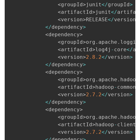
<
groupId
>
junit
<
/
groupId
>
<
artifactId
>
junit
<
/
artifac
<
version
>
RELEASE
<
/
version
>
<
/
dependency
>
<
dependency
>
<
groupId
>
org
.
apache
.
loggin
<
artifactId
>
log4j
-
core
<
/
ar
<
version
>
2.8
.2
<
/
version
>
<
/
dependency
>
<
dependency
>
<
groupId
>
org
.
apache
.
hadoop
<
artifactId
>
hadoop
-
common
<
<
version
>
2.7
.2
<
/
version
>
<
/
dependency
>
<
dependency
>
<
groupId
>
org
.
apache
.
hadoop
<
artifactId
>
hadoop
-
client
<
<
version
>
2.7
.2
<
/
version
>
<
/
dependency
>