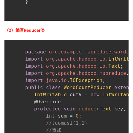
}
（2）编写Reducer类
package
org
.
example
.
mapreduce
.
wordco
import
org
.
apache
.
hadoop
.
io
.
IntWrita
import
org
.
apache
.
hadoop
.
io
.
Text
;
import
org
.
apache
.
hadoop
.
mapreduce
.
R
import
java
.
io
.
IOException
;
public
class
WordCountReducer
extend
IntWritable
 outV 
=
new
IntWritabl
@Override
protected
void
reduce
(
Text
 key
,
I
int
 sum 
=
0
;
//tuomasi(1,1)
//累加