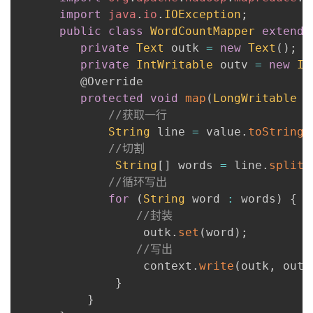
import
java
.
io
.
IOException
;
public
class
WordCountMapper
extends
private
Text
 outk 
=
new
Text
(
)
;
private
IntWritable
 outv 
=
new
In
@Override
protected
void
map
(
LongWritable
 k
//获取一行
String
 line 
=
 value
.
toString
(
//切割
String
[
]
 words 
=
 line
.
split
(
//循环写出
for
(
String
 word 
:
 words
)
{
//封装
                  outk
.
set
(
word
)
;
//写出
                  context
.
write
(
outk
,
 outv
}
}