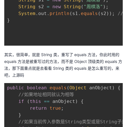
String
 s2 
=
new
String
(
"周棋洛"
)
;
System
.
out
.
println
(
s1
.
equals
(
s2
)
)
;
// 
}
其实，很简单，就是 String 类，重写了 equals 方法，你此时用的
equals 方法是被重写过的方法，而不是 Object 顶级类的 equals 方
法，那下面重点就是去看看 String 类的 equals 是怎么重写的，来
吧，上源码
public
boolean
equals
(
Object
 anObject
)
{
//如果地址相同就认为相等
if
(
this
==
 anObject
)
{
return
true
;
}
//如果当前传入参数是String类型或是String子