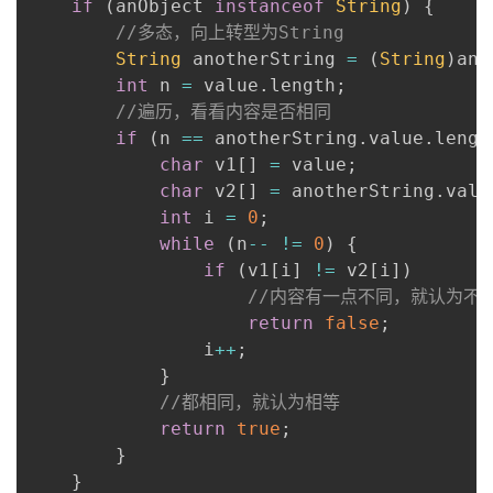
if
(
anObject 
instanceof
String
)
{
//多态，向上转型为String
String
 anotherString 
=
(
String
)
anO
int
 n 
=
 value
.
length
;
//遍历，看看内容是否相同
if
(
n 
==
 anotherString
.
value
.
lengt
char
 v1
[
]
=
 value
;
char
 v2
[
]
=
 anotherString
.
valu
int
 i 
=
0
;
while
(
n
--
!=
0
)
{
if
(
v1
[
i
]
!=
 v2
[
i
]
)
//内容有一点不同，就认为不
return
false
;
                i
++
;
}
//都相同，就认为相等
return
true
;
}
}