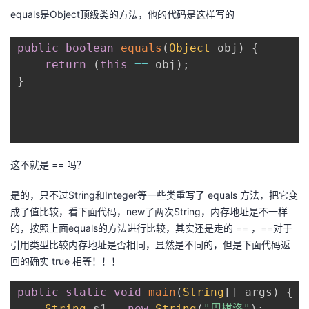
equals是Object顶级类的方法，他的代码是这样写的
public
boolean
equals
(
Object
 obj
)
{
return
(
this
==
 obj
)
;
}
这不就是 == 吗？
是的，只不过String和Integer等一些类重写了 equals 方法，把它变
成了值比较，看下面代码，new了两次String，内存地址是不一样
的，按照上面equals的方法进行比较，其实还是走的 == ，==对于
引用类型比较内存地址是否相同，显然是不同的，但是下面代码返
回的确实 true 相等！！！
public
static
void
main
(
String
[
]
 args
)
{
String
 s1 
=
new
String
(
"周棋洛"
)
;