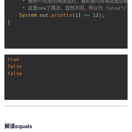
     * 使用==比较引用类型时，看的是内存地址是否相同
持
建
证
实
的
     * 这里new了两次，显然不同，所以为 false*/
System
.
out
.
println
(
i1 
==
 i2
)
;
议
验
收
}
藏
true
false
false
解读equals