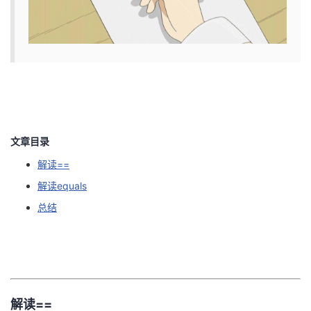
者
我
的
我
博
的
我
文章目录
客
论
的
我
解读==
解读equals
坛
圈
的
我
总结
子
直
的
我
我
播
活
的
我
动
关
的
解读==