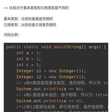
我
注
的
开
== 比较对于基本类型和引用类型是不同的
的
Programs
发
基本类型：比较的是值是否相同
引用类型：比较的是引用是否相同
支
者
代码示例：
持
学
public
static
void
main
(
String
[
]
 args
)
{
int
 a 
=
1
;
我
堂
int
 b 
=
1
;
int
 c 
=
2
;
的
我
我
Integer
 i1 
=
new
Integer
(
1
)
;
Integer
 i2 
=
new
Integer
(
1
)
;
技
的
的
我
// a和b都是都是基本类型，值还相等，所以为 tru
System
.
out
.
println
(
a 
==
 b
)
;
术
云
课
的
我
// a和c都是基本类型，值不相等，所以为 false
System
.
out
.
println
(
a 
==
 c
)
;
支
声
程
认
的
我
/*i1和i2都是包装类，即引用类型，虽然值相等，但是