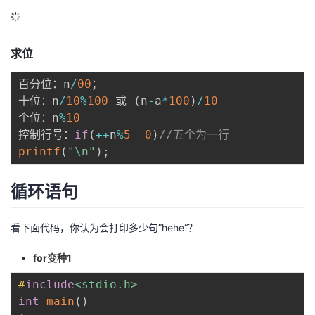
求位
百分位：n
/
00
；

十位：n
/
10
%
100
 或 
(
n
-
a
*
100
)
/
10
个位：n
%
10
控制行号：
if
(
++
n
%
5
==
0
)
//五个为一行
printf
(
"\n"
)
;
循环语句
看下面代码，你认为会打印多少句”hehe“？
for变种1
#
include
<stdio.h>
int
main
(
)