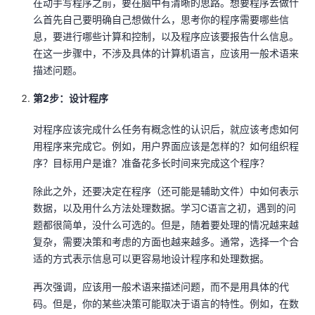
在动手写程序之前，要在脑中有清晰的思路。想要程序去做什
我
注
的
开
么首先自己要明确自己想做什么，思考你的程序需要哪些信
息，要进行哪些计算和控制，以及程序应该要报告什么信息。
的
Programs
发
在这一步骤中，不涉及具体的计算机语言，应该用一般术语来
描述问题。
支
者
第2步：设计程序
持
学
对程序应该完成什么任务有概念性的认识后，就应该考虑如何
用程序来完成它。例如，用户界面应该是怎样的？如何组织程
我
堂
序？目标用户是谁？准备花多长时间来完成这个程序？
的
我
我
除此之外，还要决定在程序（还可能是辅助文件）中如何表示
数据，以及用什么方法处理数据。学习C语言之初，遇到的问
技
的
的
我
题都很简单，没什么可选的。但是，随着要处理的情况越来越
复杂，需要决策和考虑的方面也越来越多。通常，选择一个合
术
云
课
的
我
适的方式表示信息可以更容易地设计程序和处理数据。
再次强调，应该用一般术语来描述问题，而不是用具体的代
支
声
程
认
的
我
码。但是，你的某些决策可能取决于语言的特性。例如，在数