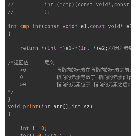
//			);
int
cmp_int
(
const
void
*
 e1
,
const
void
*
 e2
)
{
return
*
(
int
*
)
e1
-
*
(
int
*
)
e2
;
//因为参数
/*返回值		意义

	<0			所指向的元素在所指向的元素之前p1p2

	0			指向的元素等效于 指向的元素p1p2

	>0			指向的元素位于 指向的元素之后p1p2

*/
}
void
print
(
int
 arr
[
]
,
int
 sz
)
{
int
 i
=
0
;
for
(
i
=
0
;
i
<
sz
;
i
++
)