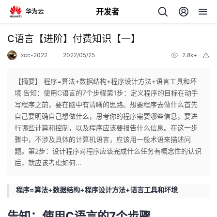
开发者
返
C语言【进阶】付费知识【一】
回
xcc-2022
2022/05/25
2.8k+
举
报
【摘要】 程序=算法+数据结构+程序设计方法+语言工具和坏
境 告知：使用C语言的7个步骤第1步：定义程序的目标在动手
写程序之前，要在脑中有清晰的思路。想要程序去做什么首先
个
自己要明确自己想做什么，思考你的程序需要哪些信息，要进
行哪些计算和控制，以及程序应该要报告什么信息。在这一步
我
人
骤中，不涉及具体的计算机语言，应该用一般术语来描述问
题。第2步：设计程序对程序应该完成什么任务有概念性的认识
的
主
后，就应该考虑如何...
开
页
程序=算法+数据结构+程序设计方法+语言工具和坏境
发
告知：使用C语言的7个步骤