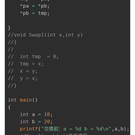
*
pa 
=
*
pb
;
*
pb 
=
 tmp
;
}
//void Swap1(int x,int y)
//{
//
//	int tmp  = 0;
//	tmp = x;
//	x = y;
//	y = x;
//}
int
main
(
)
{
int
 a 
=
10
;
int
 b 
=
20
;
printf
(
"交换前：a = %d b = %d\n"
,
a
,
b
)
;