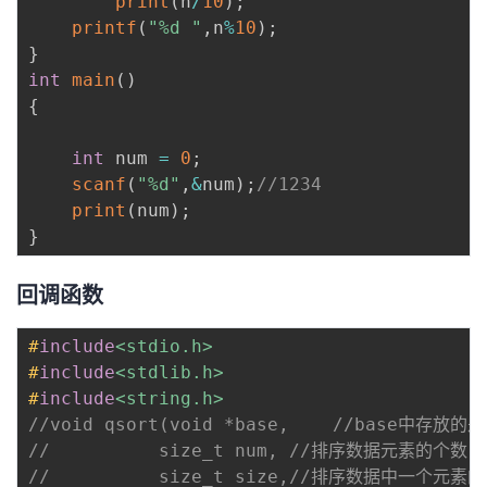
print
(
n
/
10
)
;
printf
(
"%d "
,
n
%
10
)
;
}
int
main
(
)
{
int
 num 
=
0
;
scanf
(
"%d"
,
&
num
)
;
//1234
print
(
num
)
;
}
回调函数
#
include
<stdio.h>
#
include
<stdlib.h>
#
include
<string.h>
//void qsort(void *
//			size_t num,	//排序数据元素的个数
//			size_t size,//排序数据中一个