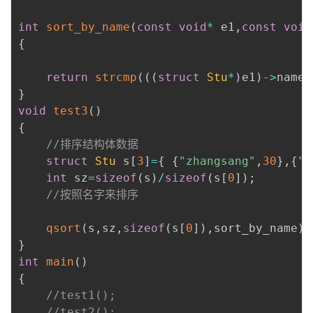
int
sort_by_name
(
const
void
*
 e1
,
const
void
{
return
strcmp
(
(
(
struct
Stu
*
)
e1
)
->
name 
}
void
test3
(
)
{
//排序结构体数据
struct
Stu
 s
[
3
]
=
{
{
"zhangsang"
,
30
}
,
{
"l
int
 sz
=
sizeof
(
s
)
/
sizeof
(
s
[
0
]
)
;
//按照名字来排序
qsort
(
s
,
sz
,
sizeof
(
s
[
0
]
)
,
sort_by_name
)
;
}
int
main
(
)
{
//test1();
//test2();