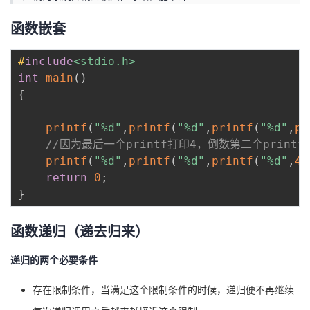
函数嵌套
#
include
<stdio.h>
int
main
(
)
{
printf
(
"%d"
,
printf
(
"%d"
,
printf
(
"%d"
,
pr
//因为最后一个printf打印4，倒数第二个print
printf
(
"%d"
,
printf
(
"%d"
,
printf
(
"%d"
,
43
return
0
;
}
函数递归（递去归来）
递归的两个必要条件
存在限制条件，当满足这个限制条件的时候，递归便不再继续