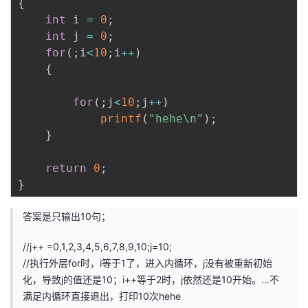
{
int
 i 
=
0
;
int
 j 
=
0
;
for
(
;
i
<
10
;
i
++
)
{
for
(
;
j
<
10
;
j
++
)
printf
(
"hehe\n"
)
;
}
return
0
;
}
答案是只输出10句；
//j++ =0,1,2,3,4,5,6,7,8,9,10;j=10;
//执行外层for时，i等于1了，进入内循环，j没有被重新初始
化，导致j的值还是10；i++等于2时，j依然还是10开始。…不
满足内循环直接退出，打印10次hehe