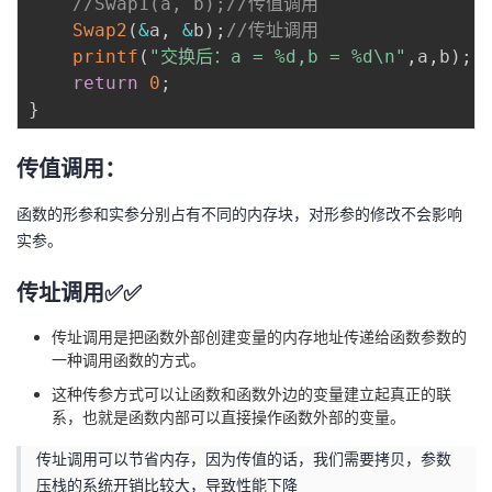
//Swap1(a, b);//传值调用
Swap2
(
&
a
,
&
b
)
;
//传址调用
printf
(
"交换后：a = %d,b = %d\n"
,
a
,
b
)
;
return
0
;
}
传值调用：
函数的形参和实参分别占有不同的内存块，对形参的修改不会影响
实参。
传址调用✅✅
传址调用是把函数外部创建变量的内存地址传递给函数参数的
一种调用函数的方式。
这种传参方式可以让函数和函数外边的变量建立起真正的联
系，也就是函数内部可以直接操作函数外部的变量。
传址调用可以节省内存，因为传值的话，我们需要拷贝，参数
压栈的系统开销比较大，导致性能下降