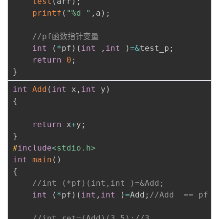
test
(
arr
)
;
printf
(
"%d "
,
a
)
;
//pf函数指针变量
int
(
*
pf
)
(
int
,
int
)
=
&
test_p
;
return
0
;
}
int
Add
(
int
 x
,
int
 y
)
{
return
 x
+
y
;
}
#
include
<stdio.h>
int
main
(
)
{
//int (*pf)(int,int )=&Add;
int
(
*
pf
)
(
int
,
int
)
=
Add
;
//Add  == pf
//int ret=(Add)(3,5);//3