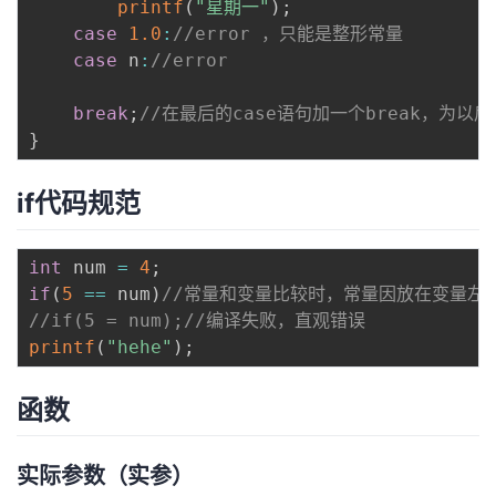
printf
(
"星期一"
)
;
case
1.0
:
//error ，只能是整形常量
case
 n
:
//error
break
;
//在最后的case语句加一个break，为以
}
if代码规范
int
 num 
=
4
;
if
(
5
==
 num
)
//常量和变量比较时，常量因放在变量左
//if(5 = num);//编译失败，直观错误
printf
(
"hehe"
)
;
函数
实际参数（实参）