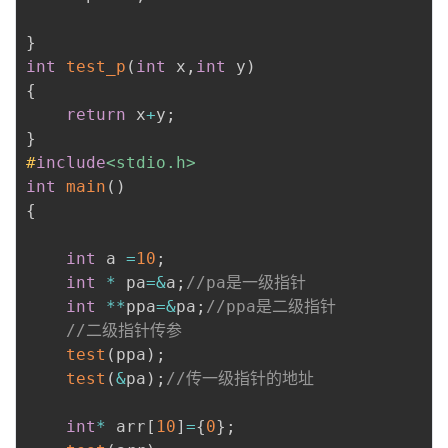
}
int
test_p
(
int
 x
,
int
 y
)
{
return
 x
+
y
;
}
#
include
<stdio.h>
int
main
(
)
{
int
 a 
=
10
;
int
*
 pa
=
&
a
;
//pa是一级指针
int
*
*
ppa
=
&
pa
;
//ppa是二级指针
//二级指针传参
test
(
ppa
)
;
test
(
&
pa
)
;
//传一级指针的地址
int
*
 arr
[
10
]
=
{
0
}
;