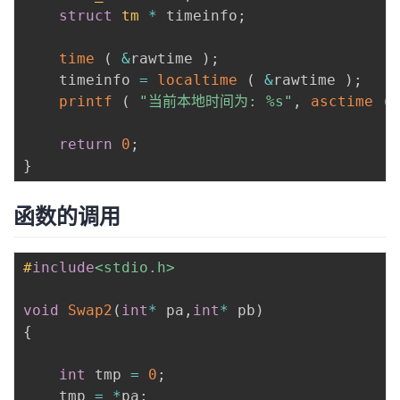
struct
tm
*
 timeinfo
;
time
(
&
rawtime 
)
;
    timeinfo 
=
localtime
(
&
rawtime 
)
;
printf
(
"当前本地时间为: %s"
,
asctime
(
t
return
0
;
}
函数的调用
#
include
<stdio.h>
void
Swap2
(
int
*
 pa
,
int
*
 pb
)
{
int
 tmp 
=
0
;
	tmp 
=
*
pa
;