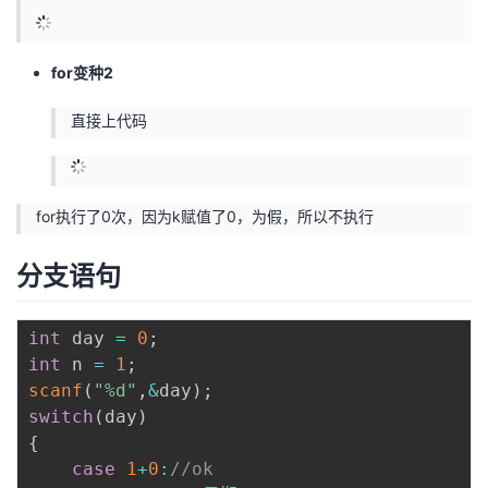
for变种2
直接上代码
for执行了0次，因为k赋值了0，为假，所以不执行
分支语句
int
 day 
=
0
;
int
 n 
=
1
;
scanf
(
"%d"
,
&
day
)
;
switch
(
day
)
{
case
1
+
0
:
//ok