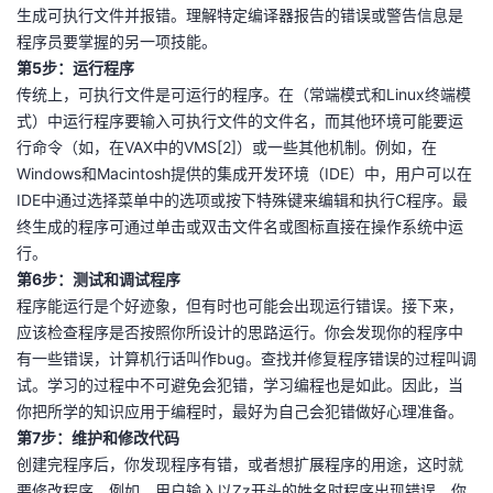
生成可执行文件并报错。理解特定编译器报告的错误或警告信息是
程序员要掌握的另一项技能。
第5步：运行程序
传统上，可执行文件是可运行的程序。在（常端模式和Linux终端模
式）中运行程序要输入可执行文件的文件名，而其他环境可能要运
行命令（如，在VAX中的VMS[2]）或一些其他机制。例如，在
Windows和Macintosh提供的集成开发环境（IDE）中，用户可以在
IDE中通过选择菜单中的选项或按下特殊键来编辑和执行C程序。最
终生成的程序可通过单击或双击文件名或图标直接在操作系统中运
行。
第6步：测试和调试程序
程序能运行是个好迹象，但有时也可能会出现运行错误。接下来，
应该检查程序是否按照你所设计的思路运行。你会发现你的程序中
有一些错误，计算机行话叫作bug。查找并修复程序错误的过程叫调
试。学习的过程中不可避免会犯错，学习编程也是如此。因此，当
你把所学的知识应用于编程时，最好为自己会犯错做好心理准备。
第7步：维护和修改代码
创建完程序后，你发现程序有错，或者想扩展程序的用途，这时就
要修改程序。例如，用户输入以Zz开头的姓名时程序出现错误、你