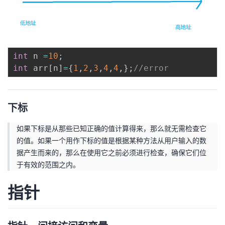
int
 n 
=
10
;
int
 arr
[
n
]
=
{
1
,
2
,
3
,
4
,
4
,
}
;
//error
下标
如果下标是从那些已知正确的值计算得来，那么就无需检查它
的值。如果一个用作下标的值是根据某种方法从用户输入的数
据产生而来的，那么在使用它之前必须进行检查，确保它们位
于有效的范围之内。
指针