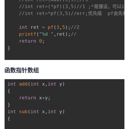
//int ret=(*pf)(3,5
//int ret=*pf(3,5)//err;优先级  
int
 ret 
=
pf
(
3
,
5
)
;
//2
printf
(
"%d "
,
ret
)
;
//
return
0
;
}
函数指针数组
int
add
(
int
 x
,
int
 y
)
{
return
 x
+
y
;
}
int
sub
(
int
 x
,
int
 y
)
{