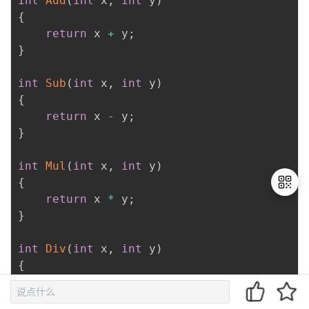
int
Add
(
int
 x
,
int
 y
)
{
return
 x 
+
 y
;
}
int
Sub
(
int
 x
,
int
 y
)
{
return
 x 
-
 y
;
}
int
Mul
(
int
 x
,
int
 y
)
{
return
 x 
*
 y
;
}
退
int
Div
(
int
 x
,
int
 y
)
出
{
登
return
 x 
/
 y
;
录
}