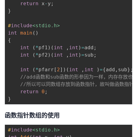
return
 x
-
y
;
}
#
include
<stdio.h>
int
main
(
)
{
int
(
*
pf1
)
(
int
,
int
)
=
add
;
int
(
*
pf2
)
(
int
,
int
)
=
sub
;
int
(
*
pfarr
[
2
]
)
(
int
,
int
)
=
{
add
,
sub
}
;
//add函数和sub函数的形参因为一样，内存存放
//所以可以同数组存放到函数指针，故叫做函数指针
return
0
;
}
函数指针数组的使用
#
include
<stdio.h>