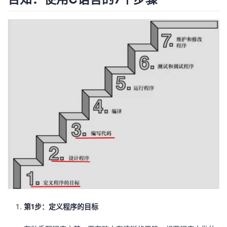
者
我
的
我
博
的
我
客
论
的
我
坛
圈
的
我
子
直
的
我
我
播
活
的
第1步：定义程序的目标
我
动
关
的