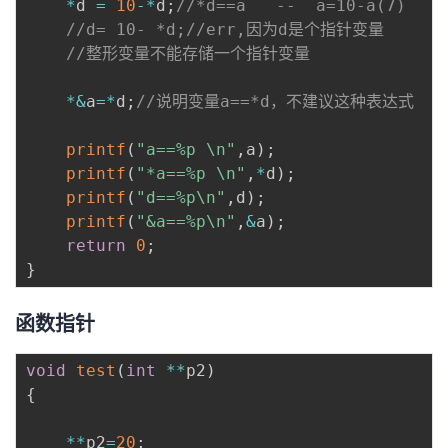
*
d 
=
10
-
*
d
;
//*d==a   --  a=10-a(7)
//d= 10- *d;//err,因为d是个指针变量
//整形变量不能存储一个指针变量
*
&
a
=
*
d
;
//说明变量a==*d，不建议这种表达式
printf
(
"a==%p \n"
,
a
)
;
printf
(
"*a==%p \n"
,
*
d
)
;
printf
(
"d==%p\n"
,
d
)
;
printf
(
"&a==%p\n"
,
&
a
)
;
return
0
;
}
函数指针
void
test
(
int
*
*
p2
)
{
*
*
p2
=
20
;