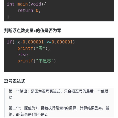
int
main
(
void
)
{
return
0
;
}
判断浮点数变量x的值是否为零
if
(
|
x
-
0.000001
|
<=
0.000001
)
printf
(
"零"
)
；

else
printf
(
"不是零"
)
逗号表达式
第一个输出：是因为逗号表达式，只会把逗号的最后一个值赋
给i
第二个：i赋值为1，接着执行常量2的运算，计算结果丢弃。最
终，i的结果是1而不是2.