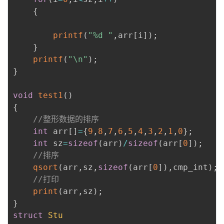
{
printf
(
"%d "
,
arr
[
i
]
)
;
}
printf
(
"\n"
)
;
}
void
test1
(
)
{
//整形数据的排序
int
 arr
[
]
=
{
9
,
8
,
7
,
6
,
5
,
4
,
3
,
2
,
1
,
0
}
;
int
 sz
=
sizeof
(
arr
)
/
sizeof
(
arr
[
0
]
)
;
//排序
qsort
(
arr
,
sz
,
sizeof
(
arr
[
0
]
)
,
cmp_int
)
;
//打印
print
(
arr
,
sz
)
;
}
struct
Stu