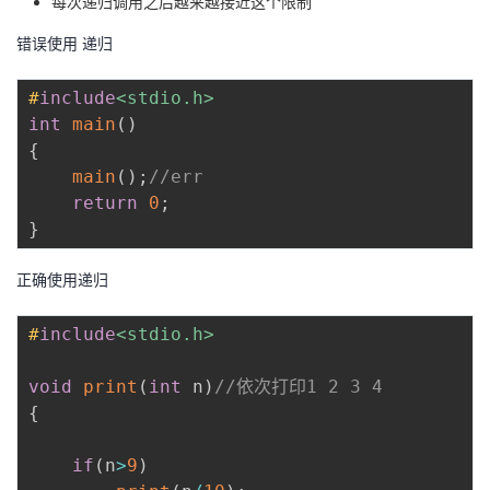
每次递归调用之后越来越接近这个限制
错误使用 递归
#
include
<stdio.h>
int
main
(
)
{
main
(
)
;
//err
return
0
;
}
正确使用递归
#
include
<stdio.h>
void
print
(
int
 n
)
//依次打印1 2 3 4
{
if
(
n
>
9
)