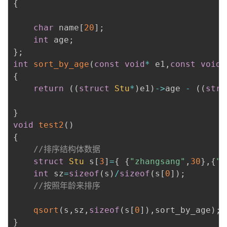
{
char
 name
[
20
]
;
int
 age
;
}
;
int
sort_by_age
(
const
void
*
 e1
,
const
void
*
{
return
(
(
struct
Stu
*
)
e1
)
->
age 
-
(
(
stru
}
void
test2
(
)
{
//排序结构体数据
struct
Stu
 s
[
3
]
=
{
{
"zhangsang"
,
30
}
,
{
"l
int
 sz
=
sizeof
(
s
)
/
sizeof
(
s
[
0
]
)
;
//按照年龄来排序
qsort
(
s
,
sz
,
sizeof
(
s
[
0
]
)
,
sort_by_age
)
;
}