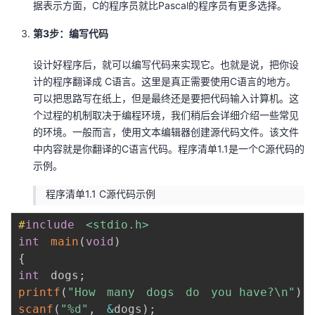
据表示方面，C的程序员就比Pascal的程序员有更多选择。
持
建
证
实
的
第3步：编写代码
议
验
收
设计好程序后，就可以编写代码来实现它。也就是说，把你设
藏
计的程序翻译成 C语言。这里是真正需要使用C语言的地方。
可以把思路写在纸上，但是最终还是要把代码输入计算机。这
个过程的机制取决于编程环境，我们稍后会详细介绍一些常见
的环境。一般而言，使用文本编辑器创建源代码文件。该文件
中内容就是你翻译的C语言代码。程序清单1.1是一个C源代码的
示例。
程序清单1.1 C源代码示例
#
include
<stdio.h>
int
main
(
void
)
{
int
　dogs
;
printf
(
"How　many　dogs　do　you have?\n"
)
;
scanf
(
"%d"
,
&
dogs
)
;