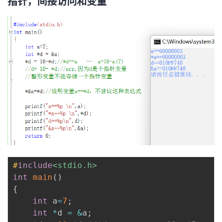
指针，间接访问和变量
#
include
<stdio.h>
int
main
(
)
{
int
 a
=
7
;
int
*
d 
=
&
a
;