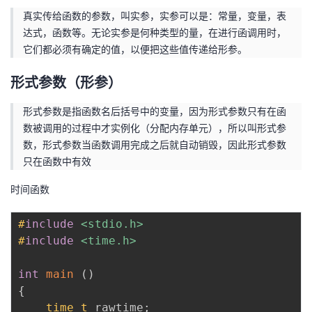
真实传给函数的参数，叫实参，实参可以是：常量，变量，表
达式，函数等。无论实参是何种类型的量，在进行函调用时，
它们都必须有确定的值，以便把这些值传递给形参。
形式参数（形参）
形式参数是指函数名后括号中的变量，因为形式参数只有在函
数被调用的过程中才实例化（分配内存单元），所以叫形式参
数，形式参数当函数调用完成之后就自动销毁，因此形式参数
只在函数中有效
时间函数
#
include
<stdio.h>
#
include
<time.h>
int
main
(
)
{
time_t
 rawtime
;