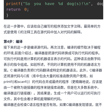
printf
(
"So　you　have　%d　dog(s)!\n"
,
　dogs
return
0
;
}
在这一步骤中，应该给自己编写的程序添加文字注释。最简单的方
式是使用 C的注释工具在源代码中加入对代码的解释。
第4步：编译
接下来的这一步是编译源代码。再次注意，编译的细节取决于编程
的环境,前面介绍过，编译器是把源代码转换成可执行代码的程序。
可执行代码是用计算机的机器语言表示的代码。这种语言由数字码
表示的指令组成。如前所述，不同的计算机使用不同的机器语言方
案。C 编译器负责把C代码翻译成特定的机器语言。此外，C编译器
还将源代码与C库（库中包含大量的标准函数供用户使用，如
printf()和scanf()）的代码合并成最终的程序（更精确地说，应该是
由一个被称为链接器的程序来链接库函数，但是在大多数系统中，
编译器运行链接器）。其结果是，生成一个用户可以运行的可执行
文件，其中包含着计算机能理解的代码。
编译器还会检查C语言程序是否有效。如果C编译器发现错误，就不