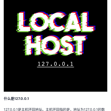
持
建
证
实
的
议
验
收
藏
什么是127.0.0.1
127.0.0.1是主机环回地址。主机环回指的是，地址为127.0.0.1的数