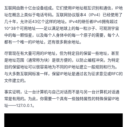
我
注
的
开
互联网由数十亿台设备组成。它们使用IP地址相互识别和通信，IP地
址在概念上类似于电话号码。互联网协议版本4（IPv4）已经使用了
的
Programs
发
几十年，允许近43亿个这样的地址。IPv4的继任者IPv6拥有超过
10^38个可用地址——足以满足地球上的每一粒沙子、可观测宇宙
支
者
中的每一颗恒星，以及每个人身体中的每一个原子的需要，每个人
都有一个唯一的IP地址，还有很多剩余地址。
持
学
尽管现在有大量可用的IP地址，但为特定目的保留一些地址，甚至
是地址范围（通常称为块）是很方便的，以防止编程冲突。为特定
我
堂
目的保留地址可以很容易地为不同的IP地址建立一般规则和行为。
与大多数互联网标准一样，保留IP地址是通过名为征求意见或RFC的
的
我
我
文件建立的。
技
的
的
我
事实证明，让一台计算机与自己对话而不是与另一台计算机对话通
常是有用的。为此，你需要一个具有一些独特属性的特殊保留IP地
术
云
课
的
我
址——127.0.0.1。
支
声
程
认
的
我