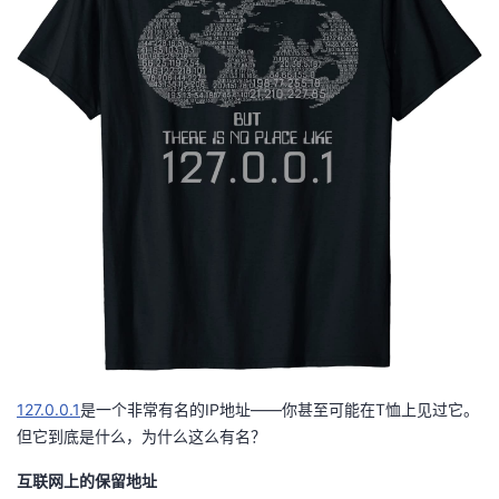
者
我
的
我
博
的
我
客
论
的
我
坛
圈
的
我
子
直
的
我
127.0.0.1
是一个非常有名的IP地址——你甚至可能在T恤上见过它。
我
播
活
的
但它到底是什么，为什么这么有名？
我
动
关
的
互联网上的保留地址