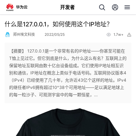
开发者
返
什么是127.0.0.1，如何使用这个IP地址？
回
郑州埃文科技
2022/05/25
1.7w+
举
报
【摘要】 127.0.0.1是一个非常有名的IP地址——你甚至可能在
T恤上见过它。但它到底是什么，为什么这么有名？互联网上的
保留地址互联网由数十亿台设备组成。它们使用IP地址相互识
个
别和通信，IP地址在概念上类似于电话号码。互联网协议版本4
（IPv4）已经使用了几十年，允许近43亿个这样的地址。IPv4
我
人
的继任者IPv6拥有超过10^38个可用地址——足以满足地球上
的每一粒沙子、可观测宇宙中的每一颗恒星，...
的
主
开
页
发