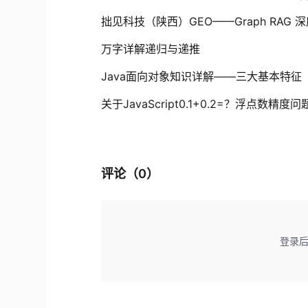
拙见科技（陕西）GEO——Graph RA
万字详解递归与递推
Java面向对象知识详解——三大基本特征
关于JavaScript0.1+0.2=？浮点数精度问
评论（
0
）
登录