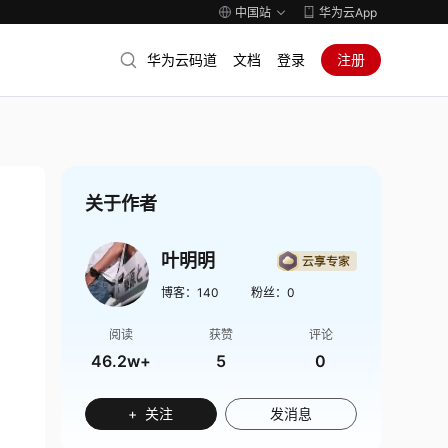
中国站
华为云App
华为云码道
文档
登录
注册
关于作者
叶明明
博客：
140
粉丝：
0
阅读
获赞
评论
46.2w+
5
0
+ 关注
发消息