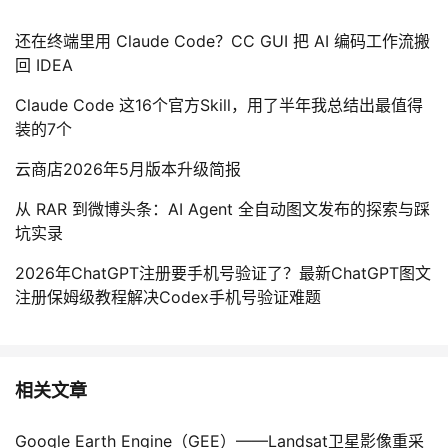
持
建
证
实
的
还在终端里用 Claude Code？CC GUI 把 AI 编码工作流搬
议
验
收
回 IDEA
Claude Code 这16个官方Skill，用了半年我总结出最值得
藏
装的7个
云商店2026年5月版本升级简报
从 RAR 到微博头条：AI Agent 全自动图文发布的探索与踩
坑实录
2026年ChatGPT注册要手机号验证了？最新ChatGPT图文
注册保姆级教程解决Codex手机号验证难题
相关文章
Google Earth Engine（GEE）——Landsat卫星影像重采