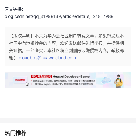
我
注
的
开
原文链接：
blog.csdn.net/qq_31988139/article/details/124817988
的
Programs
发
支
【版权声明】本文为华为云社区用户转载文章，如果您发现本
者
社区中有涉嫌抄袭的内容，欢迎发送邮件进行举报，并提供相
关证据，一经查实，本社区将立刻删除涉嫌侵权内容，举报邮
持
学
箱：
cloudbbs@huaweicloud.com
我
堂
的
我
我
技
的
的
我
术
云
课
的
我
支
声
程
认
的
我
热门推荐