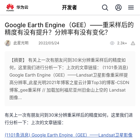
开发者
返
Google Earth Engine（GEE）——重采样后的
回
精度有没有提升？分辨率有没有变化？
此星光明
2022/05/24
2.3k+
举
报
【摘要】 有关上一次有朋友问到30米分辨重采样后的精度如
何，这里我们进行分析一下：上次的文章链接： (1101条消息)
个
Google Earth Engine（GEE）——Landsat卫星影像重采样提
高分辨率_此星光明2021年博客之星云计算Top3的博客-CSDN
我
人
博客_gee重采样 // 加载加利福尼亚州旧金山上空的 Landsat
图像...
的
主
有关上一次有朋友问到30米分辨重采样后的精度如何，这里我们进
开
页
行分析一下：上次的文章链接：
(1101条消息) Google Earth Engine（GEE）——Landsat卫星影像
发