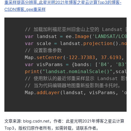
重采样提高分辨率_此星光明2021年博客之星云计算Top3的博客-
CSDN博客_gee重采样
者
我
// 加载加利福尼亚州旧金山上空的 Landsat 
var
 landsat 
=
 ee
.
Image
(
'LANDSAT/LC08
的
我
var
 scale 
=
 landsat
.
projection
(
)
.
nom
// 设置影像参数
博
的
我
      Map
.
setCenter
(
-
122.37383
,
37.6193
,
1
var
 visParams 
=
{
bands
:
[
'B4'
,
'B3'
,
客
论
的
我
print
(
"landsat.nominalScale()"
,
scale
// 使用默认的最近邻重采样显示 Landsat 影像
坛
圈
的
我
// 当为代码编辑器地图重新投影到墨卡托时。
      Map
.
addLayer
(
landsat
,
 visParams
,
 'o

子
直
的
我
我
播
活
的
文章来源: blog.csdn.net，作者：此星光明2021年博客之星云计算
我
动
关
的
Top3，版权归原作者所有，如需转载，请联系作者。