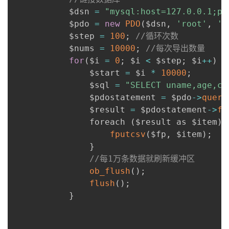
持
建
证
实
的
           $dsn 
=
"mysql:host=127.0.0.1;po
           $pdo 
=
new
PDO
(
$dsn
,
'root'
,
''
议
验
收
           $step 
=
100
;
//循环次数
           $nums 
=
10000
;
//每次导出数量
藏
for
(
$i 
=
0
;
 $i 
<
 $step
;
 $i
++
)
{
               $start 
=
 $i 
*
10000
;
               $sql 
=
"SELECT uname,age,ci
               $pdostatement 
=
 $pdo
-
>
query
               $result 
=
 $pdostatement
-
>
fe
               foreach 
(
$result as $item
)
fputcsv
(
$fp
,
 $item
)
;
}
//每1万条数据就刷新缓冲区
ob_flush
(
)
;
flush
(
)
;
}