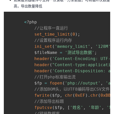
我
注
的
开
高，导出数量降低
的
Programs
发
<
?php

//让程序一直运行
支
者
set_time_limit
(
0
)
;
//设置程序运行内存
持
学
ini_set
(
'memory_limit'
,
'128M'
)
           $fileName 
=
'测试导出数据'
;
我
堂
header
(
'Content-Encoding: UTF-8
header
(
"Content-type:applicatio
的
我
我
header
(
'Content-Disposition: at
//打开php标准输出流
技
的
的
我
           $fp 
=
fopen
(
'php://output'
,
'a'
//添加BOM头，以UTF8编码导出CSV文
术
云
课
的
我
fwrite
(
$fp
,
chr
(
0xEF
)
.
chr
(
0xBB
)
//添加导出标题
支
声
程
认
的
我
fputcsv
(
$fp
,
[
'姓名'
,
'年龄'
,
'地
//链接数据库