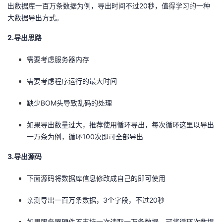
出数据库一百万条数据为例，导出时间不过20秒，值得学习的一种
者
大数据导出方式。
2.导出思路
我
需要考虑服务器内存
的
我
需要考虑程序运行的最大时间
博
的
我
缺少BOM头导致乱码的处理
客
论
的
我
如果导出数量过大，推荐使用循环导出，每次循环这里以导出
坛
圈
的
我
一万条为例，循环100次即可全部导出
3.导出源码
子
直
的
我
下面源码将数据库信息修改成自己的即可使用
我
播
活
的
亲测导出一百万条数据，3个字段，不过20秒
我
动
关
的
如果服务器硬件不支持一次读取一万条数据，可将循环次数提