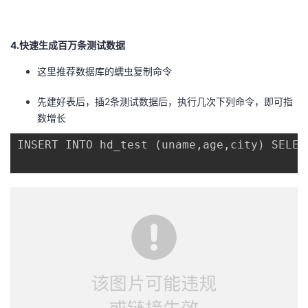
4.快速生成百万条测试数据
这里推荐数据库的蠕虫复制命令
先建好表后，插2条测试数据后，执行几次下列命令，即可指
数增长
INSERT INTO hd_test 
(
uname
,
age
,
city
)
 SELEC