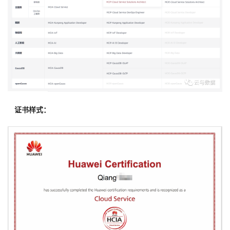
持
建
证
实
的
议
验
收
藏
证书样式：