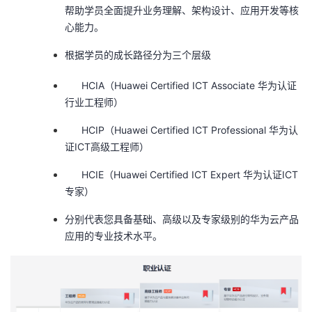
帮助学员全面提升业务理解、架构设计、应用开发等核
我
注
的
开
心能力。
的
Programs
发
根据学员的成长路径分为
三个层级
支
者
HCIA（Huawei Certified ICT Associate 华为认证
行业工程师）
持
学
HCIP（Huawei Certified ICT Professional 华为认
证ICT高级工程师）
我
堂
HCIE（Huawei Certified ICT Expert 华为认证ICT
的
我
我
专家）
技
的
分别代表您具备基础、高级以及专家级别的华为云产品
的
我
应用的专业技术水平。
术
云
课
的
我
支
声
程
认
的
我