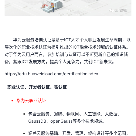
者
我
华为云服务培训认证是基于ICT人才个人职业发展生命周期，以
的
我
层次化的职业技术认证为指引推出的ICT融合技术领域的认证体系。
对于华为云用户而言，参加培训与认证可以不断更新自己的知识储
博
的
我
备，紧跟ICT发展方向，提高个人竞争力，共创ICT新未来。
客
论
的
我
https://edu.huaweicloud.com/certificationindex
坛
圈
的
我
职业认证、开发者认证、微认证
子
直
的
我
华为云职业认证
我
播
活
的
包含云服务、鲲鹏、物联网、人工智能、大数据、
GaussDB、openGauss等多个技术领域。
我
动
关
的
涵盖云服务基础、开发、管理、架构设计等多个范围，