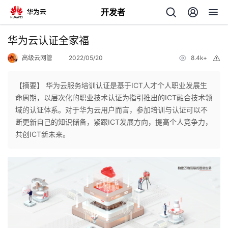
开发者
返
华为云认证全家福
回
高级云网管
2022/05/20
8.4k+
举
报
【摘要】 华为云服务培训认证是基于ICT人才个人职业发展生
命周期，以层次化的职业技术认证为指引推出的ICT融合技术领
域的认证体系。对于华为云用户而言，参加培训与认证可以不
个
断更新自己的知识储备，紧跟ICT发展方向，提高个人竞争力，
共创ICT新未来。
我
人
的
主
开
页
发