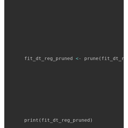
      fit_dt_reg_pruned 
<
- prune
(
fit_dt_re
      print
(
fit_dt_reg_pruned
)