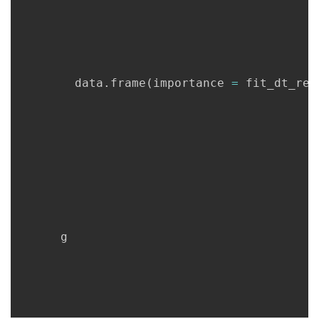
        data.frame
(
importance 
=
 fit_dt_reg
      g
