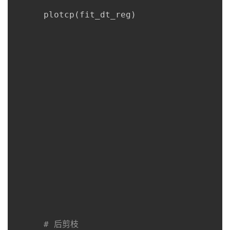
      plotcp
(
fit_dt_reg
)
# 后剪枝