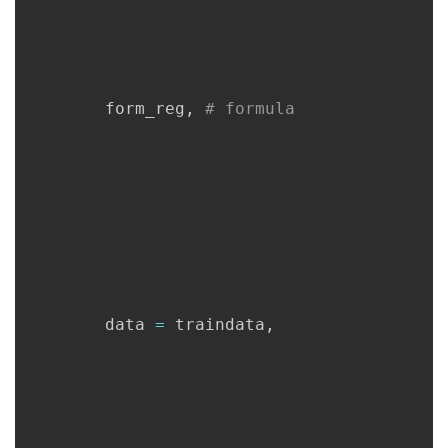
        form_reg, 
# formula
        data 
=
 traindata,
