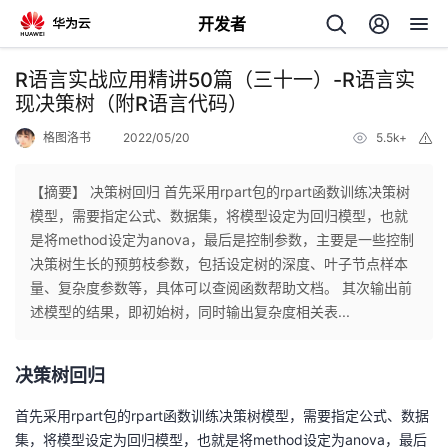
开发者
返
R语言实战应用精讲50篇（三十一）-R语言实
回
现决策树（附R语言代码）
格图洛书
2022/05/20
5.5k+
举
报
【摘要】 决策树回归 首先采用rpart包的rpart函数训练决策树
模型，需要指定公式、数据集，将模型设定为回归模型，也就
个
是将method设定为anova，最后是控制参数，主要是一些控制
决策树生长的预剪枝参数，包括设定树的深度、叶子节点样本
我
人
量、复杂度参数等，具体可以查阅函数帮助文档。 其次输出前
述模型的结果，即初始树，同时输出复杂度相关表...
的
主
决策树回归
开
页
首先采用rpart包的rpart函数训练决策树模型，需要指定公式、数据
发
集，将模型设定为回归模型，也就是将method设定为anova，最后