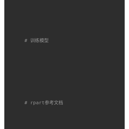
我
注
的
开
的
Programs
发
支
者
# 训练模型
持
学
我
堂
的
我
我
技
的
的
我
# rpart参考文档
术
云
课
的
我
支
声
程
认
的
我