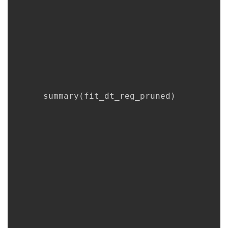
      summary
(
fit_dt_reg_pruned
)