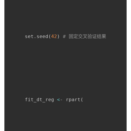
持
建
证
实
的
议
验
收
藏
      set.seed
(
42
)
# 固定交叉验证结果
      fit_dt_reg 
<
- rpart
(