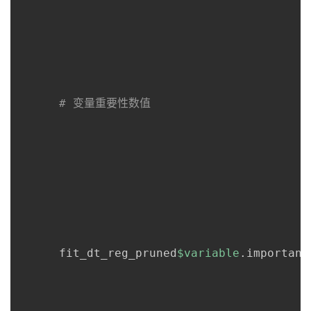
# 变量重要性数值
      fit_dt_reg_pruned
$variable
.importance