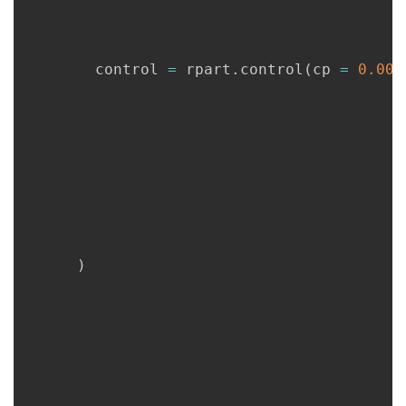
        control 
=
 rpart.control
(
cp 
=
0.005
)