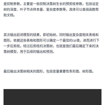
是控制参数，主要是一些控制决策树生长的预剪枝参数，包括设定
者
树的深度、叶子节点样本量、复杂度参数等，具体可以查阅函数帮
助文档。
我
的
我
其次输出前述模型的结果，即初始树，同时输出复杂度相关表格和
图形。依据这些表格和图形可以确定一个最佳的cp值，进而进行下
博
的
我
一步后剪枝。经过后剪枝的决策树，也就是我们最后确定下来的决
策树模型，用于后续的输出和预测。
客
论
的
我
坛
圈
的
我
最后输出决策树相关的图形，包括变量重要性条形图、树形图。
子
直
的
我
我
播
活
的
我
动
关
的