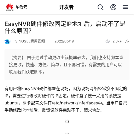
开发者
返
EasyNVR硬件修改固定IP地址后，启动不了是
回
什么原因？
TSINGSEE青犀视频
2022/05/19
2.8k+
举
报
【摘要】 由于通过手动更改出错概率较大，我们也支持脚本直
接更改，快速、方便、简单，且不易出错，有需要的用户可以
个
联系我们获取脚本。
我
人
有用户将EasyNVR硬件部署在现场，因为现场网络经常换不固定的
IP，需要进行修改将硬件的IP固定。硬件盒子统一采用的系统是
我
的
主
ubuntu，网卡配置文件在/etc/network/inferfaces中。当用户自己
手动修改IP地址后，反馈说软件启动不了，请求协助。
我
的
开
页
我
的
开
发