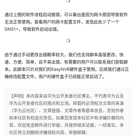
的
Programs
发
者
通过上图的软件进程启动报错，可以看出是因为网卡原因导致软件
无法正常使用。查看用户的网卡配置文件，发现此处少了一个
支
者
我
DNS1=，导致软件启动出错。
持
学
的
我
我
由于通过手动更改出错概率较大，我们也支持脚本直接更改，快
堂
博
的
我
速、方便、简单，且不易出错，有需要的用户可以联系我们获取脚
的
我
本。此脚本只针对我们的EasyNVR硬件盒子使用。后续我们通过正
客
论
的
我
我
确修改配置文件，用户的硬件盒子已经能正常启动了。
技
的
坛
圈
的
我
的
我
【声明】本内容来自华为云开发者社区博主，不代表华为云及
术
云
子
直
的
我
课
的
我
华为云开发者社区的观点和立场。转载时必须标注文章的来源
（华为云社区）、文章链接、文章作者等基本信息，否则作者
支
声
播
活
的
程
认
的
我
和本社区有权追究责任。如果您发现本社区中有涉嫌抄袭的内
容，欢迎发送邮件进行举报，并提供相关证据，一经查实，本
持
建
动
关
证
实
的
社区将立刻删除涉嫌侵权内容，举报邮箱：