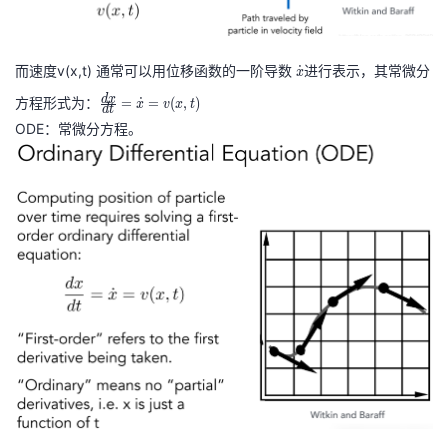
我
注
的
开
的
Programs
发
而速度v(x,t) 通常可以用位移函数的一阶导数
\
进行表示，其常微分
˙
x
d
\f
d
x
方程形式为：
=
˙
=
(
,
)
x
v
x
t
d
t
支
o
者
r
ODE：常微分方程。
t
a
持
{
c
学
x
{
}
d
我
堂
x
}
的
我
我
{
d
技
的
的
我
t
}
术
云
课
的
我
=
\
支
声
程
认
的
我
d