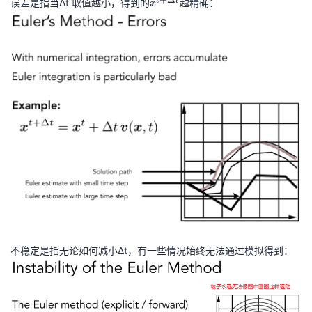
t
t
误差是指当Δt 取值越小，得到的
\
越精确：
D
x
b
el
ol
ta
d
t}
s
y
m
b
ol
{
x
}
^
{t
+
不稳定是指无论如何减小Δt，有一些情况始终无法通过模拟得到：
\
D
el
ta