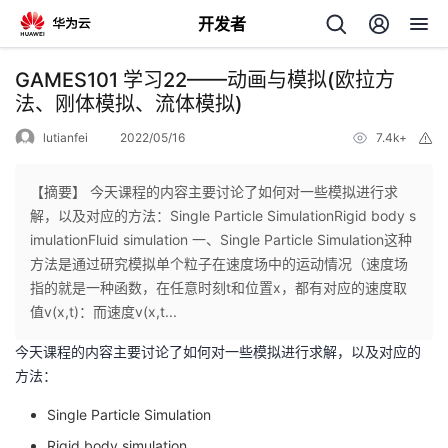
开发者
返
GAMES101 学习22——动画与模拟(欧拉方
回
法、刚体模拟、流体模拟)
lutianfei
2022/05/16
7.4k+
举
报
【摘要】 今天课程的内容主要讨论了如何对一些模拟进行求
解，以及对应的方法：Single Particle SimulationRigid body s
个
imulationFluid simulation 一、Single Particle Simulation这种
方法是通过研究模拟单个粒子在速度场中的运动情况（速度场
我
人
指的就是一种函数，在任意时刻t和位置x，都有对应的速度取
值v(x,t)：而速度v(x,t...
的
主
今天课程的内容主要讨论了如何对一些模拟进行求解，以及对应的
方法：
开
页
Single Particle Simulation
发
Rigid body simulation