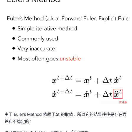
d
{
s
\
y
b
m
ol
b
d
ol
s
{
y
x
m
}
b
^
ol
{t
{
+
x
\
}
D
}
el
^
ta
{t
由于 Euler’s Method 依赖于Δt 的取值，所以它的结果往往是存在误
t}
+
差和不稳定的：
\
+
Δ