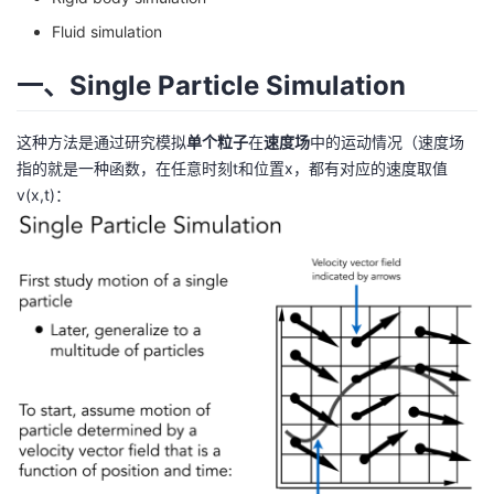
Fluid simulation
者
一、Single Particle Simulation
我
这种方法是通过研究模拟
单个粒子
在
速度场
中的运动情况（速度场
的
我
指的就是一种函数，在任意时刻t和位置x，都有对应的速度取值
v(x,t)：
博
的
我
客
论
的
我
坛
圈
的
我
子
直
的
我
我
播
活
的
我
动
关
的