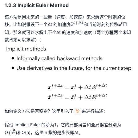
1.2.3 Implicit Euler Method
该方法是用未来的一些量（速度、加速度）来求解这个时刻的位
+
Δ
t
t
t
移，比如说假设下一个Δt 的加速度
\
和当前时刻的位移
\
已
¨
x
x
d
b
知，那么就可以求解出下个Δt 的速度和加速度（两个方程两个未知
d
ol
数肯定可以求解）：
ot
d
{
s
\
y
b
m
ol
b
d
ol
s
{
y
x
m
}
如何定义方法是否稳定？这里引入了
来进行描述：
阶
b
^
ol
{t
假设 Implicit Euler 的阶为1，它的局部误差和全局误差分别为
\
{
}
2
m
和O(h)，这里 h 指的是步长即Δt。
O
h
(
)
x