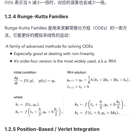
at
O(h) 表示当 h 减小一倍时，对应的误差也会减少一倍。
}
h
}
1.2.4 Runge-Kutta Families
r
^
m
{t
Runge-Kutta Families 是用来求解常微分方程（ODEs）的一类方
{
+
法，它能更好的模拟非线性的运动：
O
\
}
D
\l
el
ef
ta
t(
t}
\
m
at
h
r
m
{
h
1.2.5 Position-Based / Verlet Integration
}