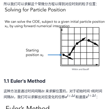
o
持
建
证
实
的
所以我们可以求解这个常微分方程以得到对应时刻的粒子位置：
t
{
议
验
收
x
}
藏
=
v
(
x,
t)
1.1 Euler’s Method
这种方法是通过时间间隔Δt 来求解位置的，对于初始时间 t和时间
+
Δ
+
Δ
t
t
t
t
间隔Δt，我们可以求解出对应变化的位移
\
和速度
\
：
˙
x
x
b
d
ol
ot