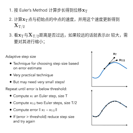
\mathbf{x}_{\mathr
x
按 Euler’s Method 计算步长得到位移
T
\mathbf{x}_{\mathrm{T}}
x
\mat
计算
点与初始点的中点的速度，并用这个速度更新得到
T
/ 2}
X
T
/
2
\mathbf{x}_{\mathrm{T}}
x
\mathbf{X}_{\mathrm{T}
X
看
与
距离是否过远，如果较远的话就表示Δt 较大，需
T
T
/
2
/ 2}
要对其进行缩小；