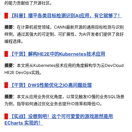
的能力贡献给了开源社区。
我
注
的
开
【科普】摆平各类目标检测识别AI应用，有它就够了！
的
Programs
发
摘要：
在计算机视觉领域，CANN最新开源的通用目标检测与识别
样例，通过其强大的可定制、可扩展性，为
AI
开发者们提供了良好
支
者
编程选择。
持
学
【干货】解构HE2E中的Kubernetes技术应用
我
堂
摘
要
：
本文将从
Kubernetes
技术应用的角度解构华为云
DevCloud
HE2E DevOps
实践。
的
我
我
【干货】DWS性能优化之IO高问题处理
技
的
的
我
摘要：
本文从应用业务优化角度，以常见触发
IO
慢的业务
SQL
场景
为例，指导如何通过优化业务去提升
IO
效率和降低
IO
。
术
云
课
的
我
【实战】没想到吧！这个可可爱爱的游戏居然是用
支
声
程
认
的
我
ECharts 实现的！