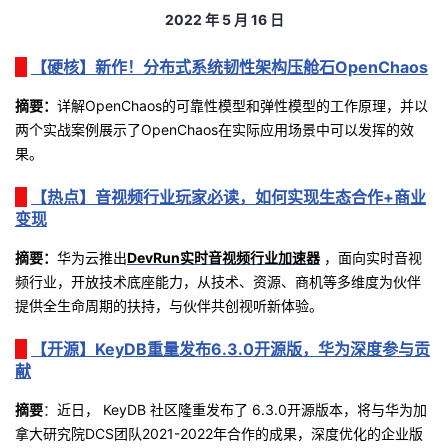
2022
年
5
月 16
日
者
【硬核】新作！分布式系统韧性架构压舱石OpenChaos
我
摘要：
详解
OpenChaos
的可靠性模型和弹性模型的工作原理，并以
两个实战案例展示了
OpenChaos
在实际应用场景中可以发挥的效
的
我
果。
博
的
我
【热点】音视频行业玩家必读，如何实现生态合作+商业
变现
客
论
的
我
摘要：
华为云推出
DevRun
实时音视频行业加速器
，面向实时音视
坛
圈
的
我
频行业，开放技术底座能力，从技术、资源、商机等多维度为伙伴
提供全生命周期的扶持，与伙伴共创视听新体验。
子
直
的
我
【开源】KeyDB重量发布6.3.0开源版，华为深度参与贡
献
我
播
活
的
摘要
：
近日， KeyDB
社区隆重发布了
6.3.0
开源版本，将与华为加
我
动
关
的
拿大研究院
DCS
团队
2021-2022
年合作的成果，深度优化的企业版