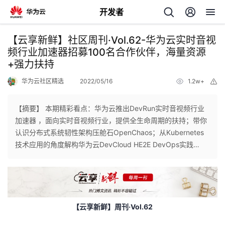
开发者
返
【云享新鲜】社区周刊·Vol.62-华为云实时音视
回
频行业加速器招募100名合作伙伴，海量资源
+强力扶持
华为云社区精选
2022/05/16
1.2w+
举
报
【摘要】 本期精彩看点：华为云推出DevRun实时音视频行业
个
加速器 ，面向实时音视频行业，提供全生命周期的扶持；带你
认识分布式系统韧性架构压舱石OpenChaos；从Kubernetes
我
人
技术应用的角度解构华为云DevCloud HE2E DevOps实践…
的
主
开
页
【云享新鲜】周刊
·Vol.62
发