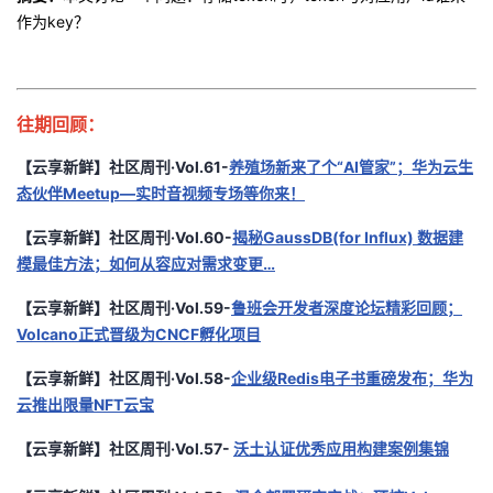
作为
key
？
往期回顾：
【云享新鲜】社区周刊·Vol.61-
养殖场新来了个“AI管家”；华为云生
态伙伴Meetup—实时音视频专场等你来！
【云享新鲜】社区周刊·Vol.60-
揭秘GaussDB(for Influx) 数据建
模最佳方法；如何从容应对需求变更…
【云享新鲜】社区周刊·Vol.59-
鲁班会开发者深度论坛精彩回顾；
Volcano正式晋级为CNCF孵化项目
【云享新鲜】社区周刊·Vol.58-
企业级Redis电子书重磅发布；华为
云推出限量NFT云宝
【云享新鲜】社区周刊·Vol.57-
沃土认证优秀应用构建案例集锦