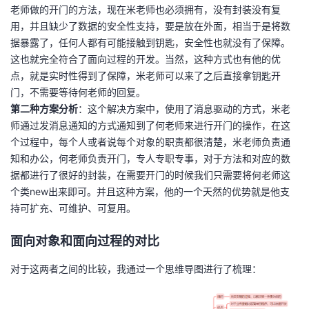
老师做的开门的方法，现在米老师也必须拥有，没有封装没有复
我
注
的
开
用，并且缺少了数据的安全性支持，要是放在外面，相当于是将数
据暴露了，任何人都有可能接触到钥匙，安全性也就没有了保障。
的
Programs
发
这也就完全符合了面向过程的开发。当然，这种方式也有他的优
点，就是实时性得到了保障，米老师可以来了之后直接拿钥匙开
支
者
门，不需要等待何老师的回复。
第二种方案分析
：这个解决方案中，使用了消息驱动的方式，米老
持
学
师通过发消息通知的方式通知到了何老师来进行开门的操作，在这
个过程中，每个人或者说每个对象的职责都很清楚，米老师负责通
我
堂
知和办公，何老师负责开门，专人专职专事，对于方法和对应的数
据都进行了很好的封装，在需要开门的时候我们只需要将何老师这
的
我
我
个类new出来即可。并且这种方案，他的一个天然的优势就是他支
持可扩充、可维护、可复用。
技
的
的
我
面向对象和面向过程的对比
术
云
课
的
我
对于这两者之间的比较，我通过一个思维导图进行了梳理：
支
声
程
认
的
我