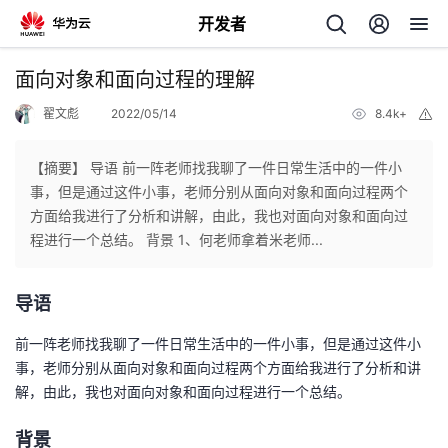
开发者
返
面向对象和面向过程的理解
回
翟文彪
2022/05/14
8.4k+
举
报
【摘要】 导语 前一阵老师找我聊了一件日常生活中的一件小
事，但是通过这件小事，老师分别从面向对象和面向过程两个
方面给我进行了分析和讲解，由此，我也对面向对象和面向过
个
程进行一个总结。 背景 1、何老师拿着米老师...
我
人
导语
的
主
前一阵老师找我聊了一件日常生活中的一件小事，但是通过这件小
事，老师分别从面向对象和面向过程两个方面给我进行了分析和讲
开
页
解，由此，我也对面向对象和面向过程进行一个总结。
发
背景