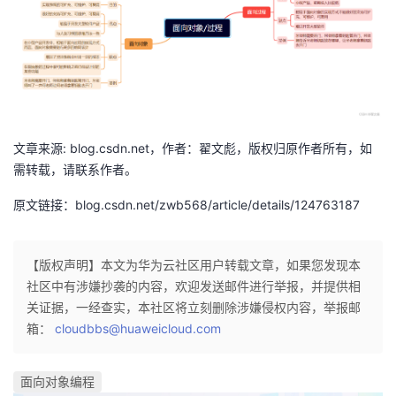
持
建
证
实
的
议
验
收
藏
文章来源: blog.csdn.net，作者：翟文彪，版权归原作者所有，如
需转载，请联系作者。
原文链接：blog.csdn.net/zwb568/article/details/124763187
【版权声明】本文为华为云社区用户转载文章，如果您发现本
社区中有涉嫌抄袭的内容，欢迎发送邮件进行举报，并提供相
关证据，一经查实，本社区将立刻删除涉嫌侵权内容，举报邮
箱：
cloudbbs@huaweicloud.com
面向对象编程