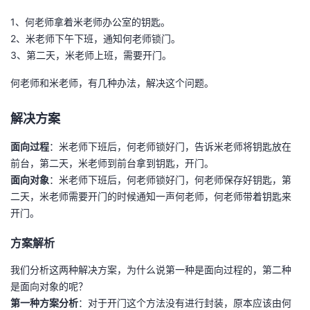
1、何老师拿着米老师办公室的钥匙。
者
2、米老师下午下班，通知何老师锁门。
3、第二天，米老师上班，需要开门。
我
何老师和米老师，有几种办法，解决这个问题。
的
我
解决方案
博
的
我
面向过程
：米老师下班后，何老师锁好门，告诉米老师将钥匙放在
客
论
的
我
前台，第二天，米老师到前台拿到钥匙，开门。
面向对象
：米老师下班后，何老师锁好门，何老师保存好钥匙，第
坛
圈
的
我
二天，米老师需要开门的时候通知一声何老师，何老师带着钥匙来
开门。
子
直
的
我
方案解析
我
播
活
的
我们分析这两种解决方案，为什么说第一种是面向过程的，第二种
是面向对象的呢？
我
动
关
的
第一种方案分析
：对于开门这个方法没有进行封装，原本应该由何