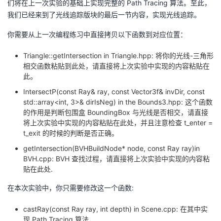
们将在上一次实验的基础上实现完整的 Path Tracing 算法。至此，
我们已经来到了光线追踪版块的最后一节内容，实现光线追踪。
的
Programs
发
者
你需要从上一次编程练习中直接拷贝以下函数到对应位置：
支
者
我
Triangle::getIntersection in Triangle.hpp: 将你的光线-三角形
持
学
的
我
相交函数粘贴到此处，请直接将上次实验中实现的内容粘贴在
此。
我
堂
博
的
我
IntersectP(const Ray& ray, const Vector3f& invDir, const
std::array<int, 3>& dirIsNeg) in the Bounds3.hpp: 这个函数
的
我
客
论
的
我
的作用是判断包围盒 BoundingBox 与光线是否相交，请直接
我
将上次实验中实现的内容粘贴在此处，并且注意检查 t_enter =
t_exit 的时候的判断是否正确。
技
的
坛
圈
的
我
的
我
getIntersection(BVHBuildNode* node, const Ray ray)in
BVH.cpp: BVH 查找过程，请直接将上次实验中实现的内容粘
术
云
子
直
的
我
课
的
我
贴在此处.
支
声
播
活
的
程
认
的
我
在本次实验中，你只需要修改这一个函数:
持
建
动
关
证
实
的
castRay(const Ray ray, int depth) in Scene.cpp: 在其中实
现 Path Tracing 算法