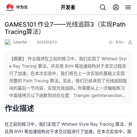
开发者
返
GAMES101 作业7——光线追踪3（实现Path
回
Tracing算法）
lutianfei
2022/05/13
8.1k+
举
报
【摘要】 作业描述在之前的练习中，我们实现了 Whitted-Styl
e Ray Tracing 算法，并且用 BVH 等加速结构对于求交过程进
个
行了加速。在本次实验中，我们将在上一次实验的基础上实现
完整的 Path Tracing 算法。至此，我们已经来到了光线追踪版
我
人
块的最后一节内容，实现光线追踪。你需要从上一次编程练习
中直接拷贝以下函数到对应位置：Triangle::getIntersection...
我
的
主
作业描述
我
的
开
页
在之前的练习中，我们实现了 Whitted-Style Ray Tracing 算法，并
我
且用 BVH 等加速结构对于求交过程进行了加速。在本次实验中，我
的
开
发