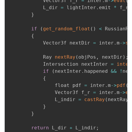
            Vector3f f_r 
=
 inter
.
m
-
>
eval
(
r
            L_dir 
=
 lightInter
.
emit 
*
 f_r 
}
if
(
get_random_float
(
)
<
 RussianRo
{
            Vector3f nextDir 
=
 inter
.
m
-
>
sa
            Ray 
nextRay
(
objPos
,
 nextDir
)
;
            Intersection nextInter 
=
inter
if
(
nextInter
.
happened 
&&
!
nex
{
                float pdf 
=
 inter
.
m
-
>
pdf
(
r
                Vector3f f_r 
=
 inter
.
m
-
>
ev
                L_indir 
=
castRay
(
nextRay
,
}
}
return
 L_dir 
+
 L_indir
;