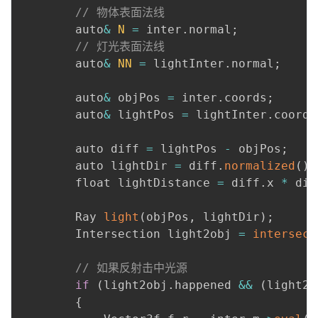
// 物体表面法线
        auto
&
N
=
 inter
.
normal
;
// 灯光表面法线
        auto
&
NN
=
 lightInter
.
normal
;
        auto
&
 objPos 
=
 inter
.
coords
;
        auto
&
 lightPos 
=
 lightInter
.
coords
        auto diff 
=
 lightPos 
-
 objPos
;
        auto lightDir 
=
 diff
.
normalized
(
)
;
        float lightDistance 
=
 diff
.
x 
*
 dif
        Ray 
light
(
objPos
,
 lightDir
)
;
        Intersection light2obj 
=
intersect
// 如果反射击中光源
if
(
light2obj
.
happened 
&&
(
light2o
{