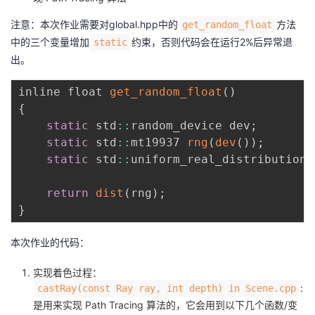
议
注
验
收
注意：本次作业需要对global.hpp中的
方法
get_random_float
中的三个变量增加
约束，否则代码会在运行2%后异常退
static
藏
出。
inline float 
get_random_float
(
)
{
static
 std
:
:
random_device dev
;
static
 std
:
:
mt19937 
rng
(
dev
(
)
)
;
static
 std
:
:
uniform_real_distribution
<
return
dist
(
rng
)
;
}
本次作业的代码：
实现着色过程：
:
castRay(const Ray ray, int depth) in Scene.cpp
是用来实现 Path Tracing 算法的，它会用到以下几个函数/变