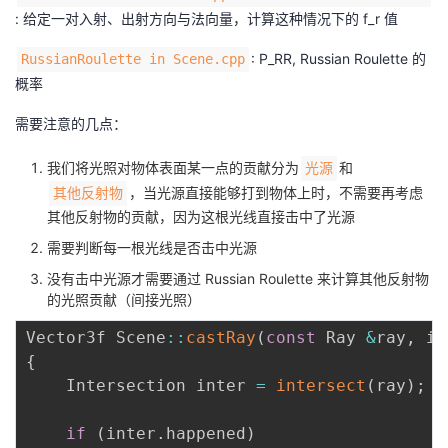
: 给定一对入射、出射方向与法向量，计算这种情况下的 f_r 值
: P_RR, Russian Roulette 的
RussianRoulette in Scene.cpp
概率
需要注意的几点：
我们将光照对物体表面某一点的贡献分为
和
光源
，当光源直接能够打到物体上时，不需要再考虑
其他反射物
其他反射物的贡献，因为这根光线直接击中了光源
需要判断每一根光线是否击中光源
没有击中光源才需要通过 Russian Roulette 来计算其他反射物
的光照贡献（间接光照）
Vector3f Scene
:
:
castRay
(
const
 Ray 
&
ray
,
 in
{
    Intersection inter 
=
intersect
(
ray
)
;
if
(
inter
.
happened
)