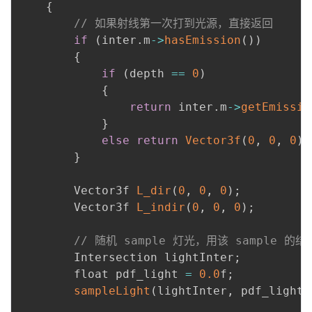
{
// 如果射线第一次打到光源，直接返回
if
(
inter
.
m
-
>
hasEmission
(
)
)
{
if
(
depth 
==
0
)
{
return
 inter
.
m
-
>
getEmissio
}
else
return
Vector3f
(
0
,
0
,
0
)
;
}
        Vector3f 
L_dir
(
0
,
0
,
0
)
;
        Vector3f 
L_indir
(
0
,
0
,
0
)
;
// 随机 sample 灯光，用该 sample 
        Intersection lightInter
;
        float pdf_light 
=
0.0
f
;
sampleLight
(
lightInter
,
 pdf_light
)