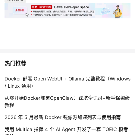
热门推荐
Docker 部署 Open WebUI + Ollama 完整教程（Windows
/ Linux 通用）
从零开始Docker部署OpenClaw：踩坑全记录+新手保姆级
教程
2026 年 5 月最新 Docker 镜像源加速列表与使用指南
我用 Multica 指挥 4 个 AI Agent 开发了一套 TOEIC 模考