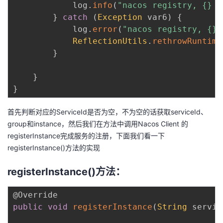
            log
.
info
(
"nacos registry, {} {
我
注
的
开
}
catch
(
Exception
 var6
)
{
            log
.
error
(
"nacos registry, {} 
的
Programs
发
ReflectionUtils
.
rethrowRuntime
}
支
者
}
持
学
}
我
堂
首先判断对应的ServiceId是否为空，不为空的话获取serviceId、
group和instance，然后我们在方法中调用Nacos Client 的
的
我
我
registerInstance完成服务的注册，下面我们看一下
registerInstance()方法的实现
技
的
的
我
registerInstance()方法：
术
云
课
的
我
@Override
支
声
程
认
的
我
public
void
registerInstance
(
String
 servic