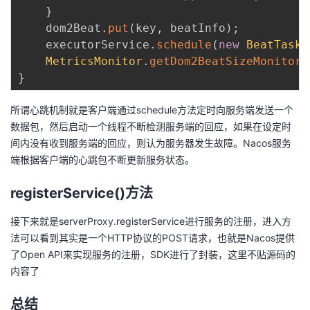
}
    dom2Beat
.
put
(
key
,
 beatInfo
)
;
    executorService
.
schedule
(
new
BeatTask
(
MetricsMonitor
.
getDom2BeatSizeMonitor
(
}
所谓心跳机制就是客户端通过schedule方法定时向服务端发送一个
数据包，然后启动一个线程不断检测服务端的回应，如果在设定时
间内没有收到服务端的回应，则认为服务器发生故障。Nacos服务
端根据客户端的心跳包不断更新服务状态。
registerService()方法
接下来就是serverProxy.registerService进行服务的注册，进入方
法可以看到其实是一个HTTP协议的POST请求，也就是Nacos提供
了Open API来实现服务的注册，SDK进行了封装，这里不贴源码的
内容了
总结