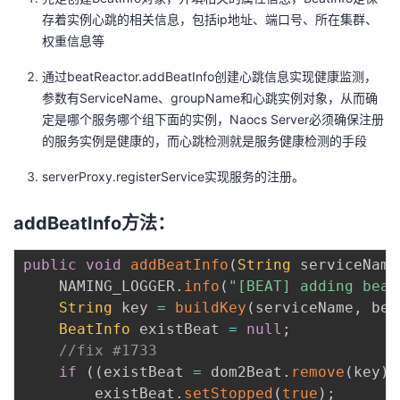
存着实例心跳的相关信息，包括ip地址、端口号、所在集群、
权重信息等
通过beatReactor.addBeatInfo创建心跳信息实现健康监测，
参数有ServiceName、groupName和心跳实例对象，从而确
定是哪个服务哪个组下面的实例，Naocs Server必须确保注册
的服务实例是健康的，而心跳检测就是服务健康检测的手段
serverProxy.registerService实现服务的注册。
addBeatInfo方法：
public
void
addBeatInfo
(
String
 serviceName
    NAMING_LOGGER
.
info
(
"[BEAT] adding beat
String
 key 
=
buildKey
(
serviceName
,
 bea
BeatInfo
 existBeat 
=
null
;
//fix #1733
if
(
(
existBeat 
=
 dom2Beat
.
remove
(
key
)
)
        existBeat
.
setStopped
(
true
)
;