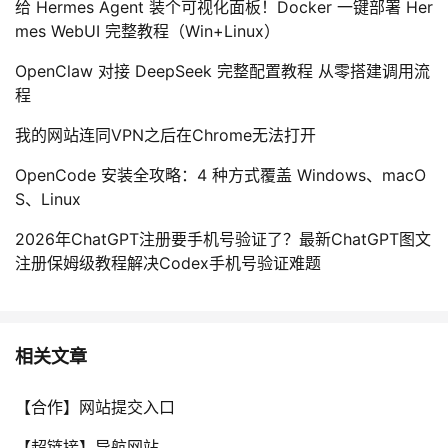
给 Hermes Agent 装个可视化面板！Docker 一键部署 Her
我
注
的
开
mes WebUI 完整教程（Win+Linux）
的
Programs
OpenClaw 对接 DeepSeek 完整配置教程 从零搭建调用流
发
程
支
者
我的网站连同VPN之后在Chrome无法打开
持
学
OpenCode 安装全攻略：4 种方式覆盖 Windows、macO
S、Linux
我
堂
2026年ChatGPT注册要手机号验证了？最新ChatGPT图文
注册保姆级教程解决Codex手机号验证难题
的
我
我
技
的
的
我
相关文章
术
云
课
的
我
【合作】网站提交入口
支
声
程
认
的
我
【超链接】导航网站