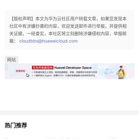
者
【版权声明】本文为华为云社区用户转载文章，如果您发现本
社区中有涉嫌抄袭的内容，欢迎发送邮件进行举报，并提供相
我
关证据，一经查实，本社区将立刻删除涉嫌侵权内容，举报邮
箱：
的
我
cloudbbs@huaweicloud.com
博
的
我
网站
客
论
的
我
坛
圈
的
我
子
直
的
我
我
播
活
的
热门推荐
我
动
关
的