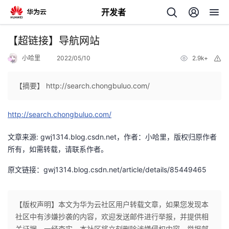
开发者
返
【超链接】导航网站
回
小哈里
2022/05/10
2.9k+
举
报
【摘要】 http://search.chongbuluo.com/
http://search.chongbuluo.com/
个
文章来源: gwj1314.blog.csdn.net，作者：小哈里，版权归原作者
我
人
所有，如需转载，请联系作者。
原文链接：gwj1314.blog.csdn.net/article/details/85449465
的
主
开
页
【版权声明】本文为华为云社区用户转载文章，如果您发现本
社区中有涉嫌抄袭的内容，欢迎发送邮件进行举报，并提供相
发
关证据，一经查实，本社区将立刻删除涉嫌侵权内容，举报邮