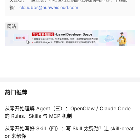
箱：
cloudbbs@huaweicloud.com
者
网站
我
的
我
博
的
我
客
论
的
我
坛
圈
的
我
热门推荐
子
直
的
我
从零开始理解 Agent（三）：OpenClaw / Claude Code
的 Rules、Skills 与 MCP 机制
我
播
活
的
从零开始写好 Skill（四）：写 Skill 太费劲？让 skill-creat
我
动
关
的
or 来帮你