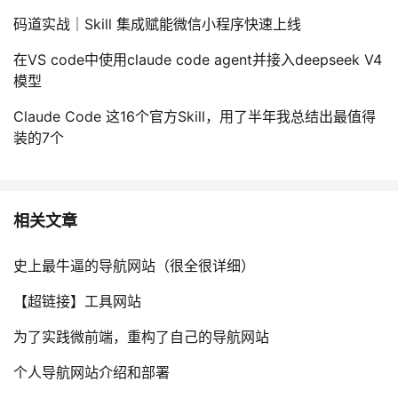
我
注
的
开
码道实战｜Skill 集成赋能微信小程序快速上线
在VS code中使用claude code agent并接入deepseek V4
的
Programs
发
模型
支
者
Claude Code 这16个官方Skill，用了半年我总结出最值得
装的7个
持
学
我
堂
相关文章
的
我
我
史上最牛逼的导航网站（很全很详细）
技
的
的
我
【超链接】工具网站
术
云
课
的
我
为了实践微前端，重构了自己的导航网站
支
声
程
认
的
我
个人导航网站介绍和部署