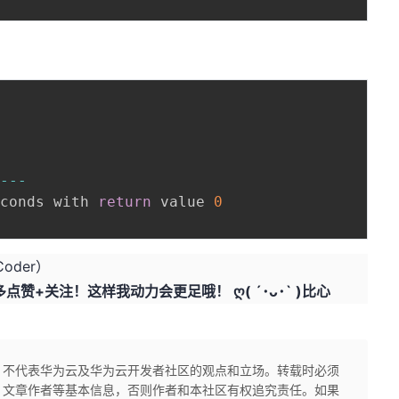
--
--
econds with 
return
 value 
0
der）
+关注！这样我动力会更足哦！ ღ( ´･ᴗ･` )比心
，不代表华为云及华为云开发者社区的观点和立场。转载时必须
、文章作者等基本信息，否则作者和本社区有权追究责任。如果