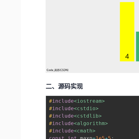
二、源码实现
#
include
<iostream>
#
include
<cstdio>
#
include
<cstdlib>
#
include
<algorithm>
#
include
<cmath>
const
int
 maxn
=
1e5
+
5
;