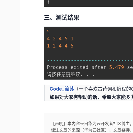
}
三、测试结果
5
4
2
4
5
1
1
2
4
4
5
--
--
--
--
--
--
--
--
--
--
--
--
--
--
Process exited after 
5.479
 s
请按任意键继续
.
.
.
Code_流苏
（一个喜欢古诗词和编程的Co
如果对大家有帮助的话，希望大家能多多点赞
【声明】本内容来自华为云开发者社区博主
标注文章的来源（华为云社区）、文章链接