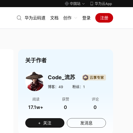
中国站
华为云App
华为云码道
文档
创作
登录
注册
关于作者
Code_流苏
博客：
49
粉丝：
1
阅读
获赞
评论
17.1w+
0
0
+ 关注
发消息