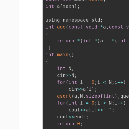
int
 a
[
maxn
]
;
using namespace std
;
int
que
(
const
void
*
a
,
const
{
return
*
(
int
*
)
a 
-
*
(
int
}
int
main
(
)
{
int
 N
;
	cin
>>
N
;
for
(
int
 i 
=
0
;
i 
<
 N
;
i
++
)
		cin
>>
a
[
i
]
;
qsort
(
a
,
N
,
sizeof
(
int
)
,
qu
for
(
int
 i 
=
0
;
i 
<
 N
;
i
++
)
		cout
<<
a
[
i
]
<<
" "
;
	cout
<<
endl
;
return
0
;