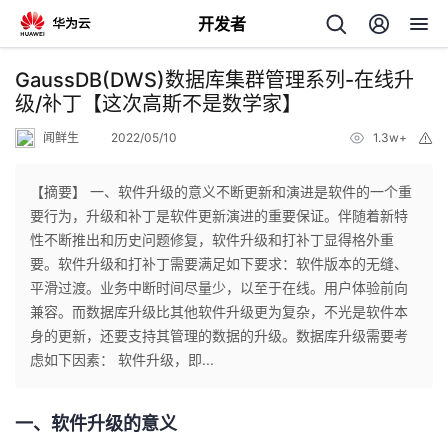
开发者
返
GaussDB(DWS)数据库集群管理系列-在线升
回
级/补丁【这次高斯不是数学家】
闻鲜生
2022/05/10
1.3w+
举
报
【摘要】 一、软件升级的意义不断更新和演进是软件的一个重
要行为，升级和补丁是软件更新演进的重要保证。伴随着新特
个
性不断推出和历史问题修复，软件升级和打补丁显得格外重
要。软件升级和打补丁需要满足如下要求：软件版本的无缝、
我
人
平滑过渡。业务中断时间尽量少，以至于在线。用户体验前向
兼容。而数据库升级比其他软件升级更为复杂，不光是软件本
的
主
身的更新，还要支持其管理的数据的升级。数据库升级需要考
虑如下因素： 软件升级，即...
开
页
一、软件升级的意义
发