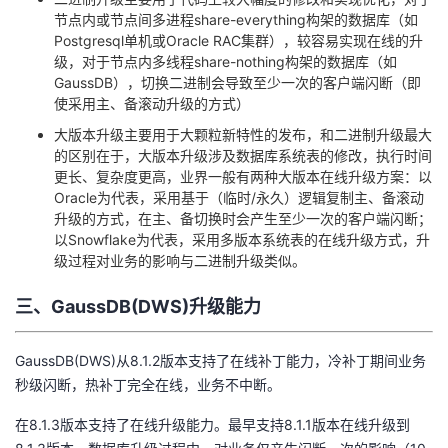
持
建
证
实
的
节点内或节点间多进程share-everything构架的数据库（如
Postgresql单机或Oracle RAC集群），较容易实现在线的升
议
验
收
级，对于节点内多线程share-nothing构架的数据库（如
GaussDB），切换二进制会导致至少一次的客户端闪断（即
使采用主、备滚动升级的方式）
藏
大版本升级主要用于大颗粒新特性的发布，和二进制升级最大
的区别在于，大版本升级涉及数据库系统表的修改，执行时间
更长、复杂度更高，业界一般有两种大版本在线升级方案：以
Oracle为代表，采用基于（临时/永久）逻辑复制主、备滚动
升级的方式，在主、备切换时会产生至少一次的客户端闪断；
以Snowflake为代表，采用多版本系统表的在线升级方式，升
级过程对业务的影响与二进制升级类似。
三、GaussDB(DWS)升级能力
GaussDB(DWS)从8.1.2版本支持了在线补丁能力，冷补丁期间业务
秒级闪断，热补丁完全在线，业务不中断。
在8.1.3版本支持了在线升级能力。最早支持8.1.1版本在线升级到