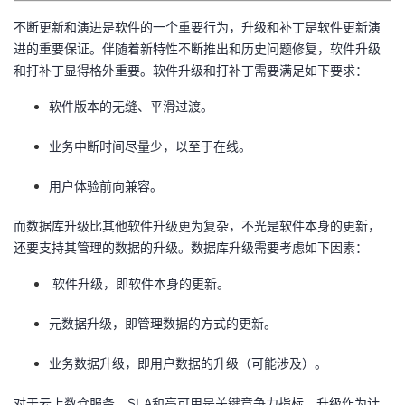
不断更新和演进是软件的一个重要行为，升级和补丁是软件更新演
者
进的重要保证。伴随着新特性不断推出和历史问题修复，软件升级
和打补丁显得格外重要。软件升级和打补丁需要满足如下要求：
我
软件版本的无缝、平滑过渡。
的
我
业务中断时间尽量少，以至于在线。
博
的
我
用户体验前向兼容。
客
论
的
我
而数据库升级比其他软件升级更为复杂，不光是软件本身的更新，
还要支持其管理的数据的升级。数据库升级需要考虑如下因素：
坛
圈
的
我
软件升级，即软件本身的更新。
子
直
的
我
元数据升级，即管理数据的方式的更新。
我
播
活
的
业务数据升级，即用户数据的升级（可能涉及）。
我
动
关
的
对于云上数仓服务，SLA和高可用是关键竞争力指标。升级作为计