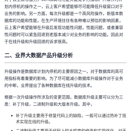
我
注
的
划内停机的操作之一，云上客户希望能够尽可能降低升级窗口对于
开
业务的影响。另一方面，每次升级都是一个高风险操作，新版本数
的
据库的功能和性能，在生产环境往往有各种难以预估的影响因素，
Programs
发
云上客户希望能够在升级后发现功能性问题，性能问题，或者兼容
性问题时可以紧急回退到老版本减少对业务的影响的功能。因此对
支
者
于在线升级和升级回退的诉求很高。
持
学
二、业界大数据产品升级分析
我
堂
升级操作是数据库计划内停机的主要原因之一，对于数据库的高可
的
我
用指标有着重要的影响。为了尽可能减小数据库升级操作对于业务
我
的中断，业界提出了各种数据库在线升级的技术。
技
的
的
我
根据一次升级操作所涉及的变更范围，数据库升级主要可以分为三
类：补丁升级，二进制升级和大版本升级。其中，
术
云
课
的
我
补丁升级主要用于修复代码上的缺陷，一般可以通过热补丁技
支
声
程
认
的
我
术实现在线的升级。
二进制升级主要用于代码上较大幅度的修改和实现优化，对于