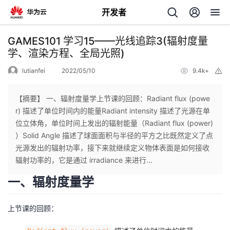
开发者
返
GAMES101 学习15——光线追踪3(辐射度量
回
学、渲染方程、全局光照)
lutianfei
2022/05/10
9.4k+
举
报
【摘要】 一、辐射度量学上节课的回顾：Radiant flux (powe
r) 描述了单位时间内的能量Radiant intensity 描述了光源在单
个
位立体角，单位时间上发出的辐射能量（Radiant flux (power)
）Solid Angle 描述了球面面积与半径的平方之比既然定义了点
我
人
光源发出的辐射功率，接下来就继续定义物体表面是如何接收
辐射功率的，它是通过 irradiance 来进行...
的
主
一、辐射度量学
开
页
上节课的回顾：
发