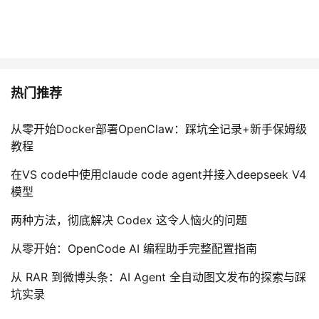
t
f(
x
)
p
(
热门推荐
x
)
从零开始Docker部署OpenClaw：踩坑全记录+新手保姆级
d
教程
x
在VS code中使用claude code agent并接入deepseek V4
模型
两种方法，彻底解决 Codex 这令人恼火的问题
从零开始：OpenCode AI 编程助手完整配置指南
从 RAR 到微博头条：AI Agent 全自动图文发布的探索与踩
坑实录