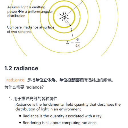
h
bf
{
x
})
}
{
\
m
at
1.2 radiance
h
r
是指
单位立体角、单位投影面积
所辐射出的能量。
radiance
m
为什么需要 radiance？
{
用于描述光线的各种属性
d
}
A
}