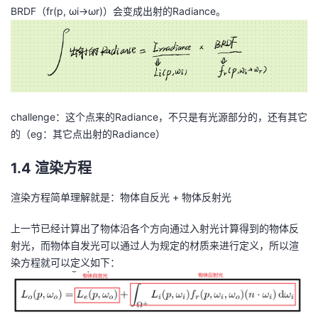
_i
BRDF（fr(p, ωi→ωr)）会变成出射的Radiance。
e
i
(
g
p,
a
\
_
o
{i
m
}
e
\r
challenge：这个点来的Radiance，不只是有光源部分的，还有其它
g
ig
的（eg：其它点出射的Radiance）
a
h
_i
1.4 渲染方程
ta
)c
rr
o
渲染方程简单理解就是：物体自反光 + 物体反射光
o
s
w
θ
上一节已经计算出了物体沿各个方向通过入射光计算得到的物体反
\
_i
射光，而物体自发光可以通过人为规定的材质来进行定义，所以渲
o
d
染方程就可以定义如下：
m
ω
e
_i
g