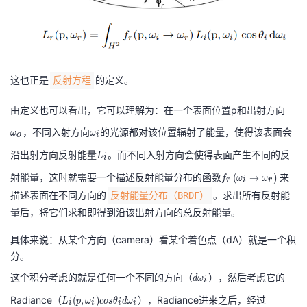
这也正是
的定义。
反射方程
由定义也可以看出，它可以理解为：在一个表面位置p和出射方向
\
o
\
，不同入射方向
的光源都对该位置辐射了能量，使得该表面会
ω
ω
o
i
m
o
L
沿出射方向反射能量
。而不同入射方向会使得表面产生不同的反
L
i
e
m
_
f_
g
e
射能量，这时就需要一个描述反射能量分布的函数
来
(
→
)
f
ω
ω
r
i
r
{
{r
a
g
描述表面在不同方向的
。求出所有反射能
反射能量分布（BRDF）
i
}
_
a
量后，将它们求和即得到沿该出射方向的总反射能量。
}
\l
{
_
ef
具体来说：从某个方向（camera）看某个着色点（dA）就是一个积
o
{i
t(
分。
}
}
\
d
这个积分考虑的就是任何一个不同的方向（
），然后考虑它的
d
ω
i
o
ω
L
Radiance（
），Radiance进来之后，经过
(
,
)
L
p
ω
c
o
s
θ
d
ω
m
i
i
i
i
_