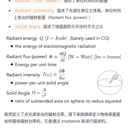
描述了单位时间内的能量
Radiant flux (power)
者
描述了光源在单位立体角，单位时间
Radiant intensity
上发出的辐射能量（Radiant flux (power) ）
我
描述了球面面积与半径的平方之比
Solid Angle
的
我
博
的
我
客
论
的
我
坛
圈
的
我
子
直
的
我
我
播
活
的
既然定义了点光源发出的辐射功率，接下来就继续定义物体表面是
我
动
关
的
如何接收辐射功率的，它是通过 irradiance 来进行描述的。