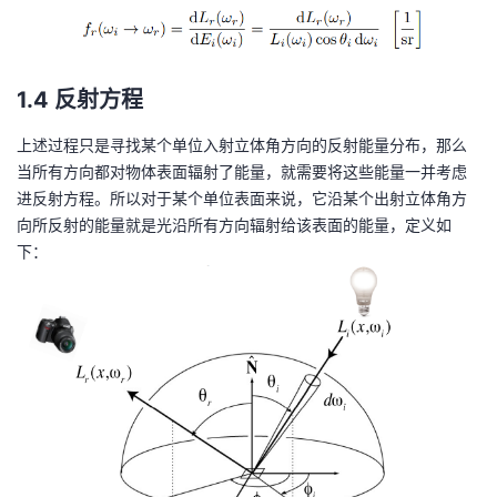
t(
ef
\
t(
o
\
m
1.4 反射方程
o
e
m
g
上述过程只是寻找某个单位入射立体角方向的反射能量分布，那么
e
a
当所有方向都对物体表面辐射了能量，就需要将这些能量一并考虑
g
_
进反射方程。所以对于某个单位表面来说，它沿某个出射立体角方
a
{i
向所反射的能量就是光沿所有方向辐射给该表面的能量，定义如
_
}
下：
{r
\r
}
ig
\r
h
ig
t)
h
t)