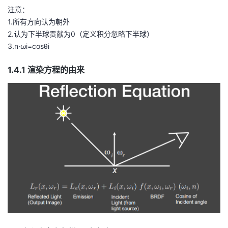
a
注意：
_
1.所有方向认为朝外
{r
2.认为下半球贡献为0（定义积分忽略下半球）
}
3.n·ωi=cosθi
\r
ig
1.4.1 渲染方程的由来
h
t)