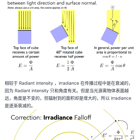
\f
持
建
证
实
的
ra
c
议
验
收
{
\
藏
m
at
h
r
m
{
d
相较于 Radiant intensity ，irradiance 在传播过程中是在衰减的，
}
因为 Radiant intensity 只和角度有关。但是当光源离物体表面越
\
远，角度是不变的，但辐射到的面积却是增大的，所以 irradiance
P
是逐渐衰减的。
hi
(\
m
at