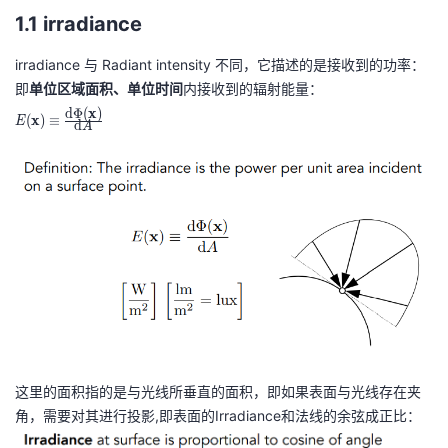
我
注
1.1 irradiance
的
开
irradiance 与 Radiant intensity 不同，它描述的是接收到的功率：
的
Programs
发
即
单位区域面积、单位时间
内接收到的辐射能量：
E
d
Φ
(
x
)
支
者
(
x
)
≡
E
d
A
(\
m
持
学
at
h
我
堂
bf
{
的
我
我
x
})
技
的
的
我
\
e
术
云
课
的
我
q
这里的面积指的是与光线所垂直的面积，即如果表面与光线存在夹
ui
支
声
程
认
的
我
角，需要对其进行投影,即表面的Irradiance和法线的余弦成正比：
v