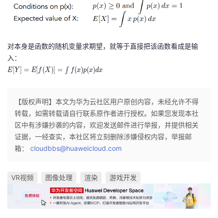
对本身是函数的随机变量求期望，就等于直接把该函数看成是输
入：
E
[
]
=
[
(
)
]
=
(
)
(
)
∫
E
Y
E
f
X
f
x
p
x
d
x
[
Y
【版权声明】本文为华为云社区用户原创内容，未经允许不得
]
转载，如需转载请自行联系原作者进行授权。如果您发现本社
=
区中有涉嫌抄袭的内容，欢迎发送邮件进行举报，并提供相关
E
证据，一经查实，本社区将立刻删除涉嫌侵权内容，举报邮
[f
箱：
cloudbbs@huaweicloud.com
(
X
)]
VR视频
图像处理
渲染
游戏开发
=
\i
n