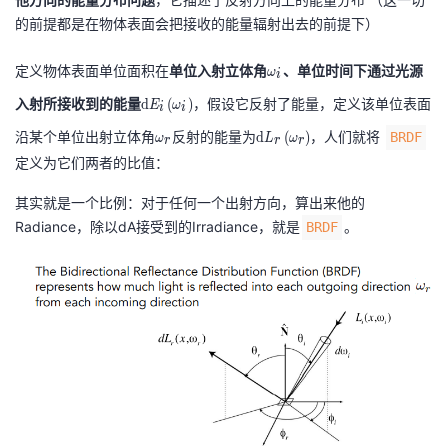
的前提都是在物体表面会把接收的能量辐射出去的前提下）
\
定义物体表面单位面积在
单位入射立体角
、单位时间下通过光源
ω
i
o
\
入射所接收到的能量
，假设它反射了能量，定义该单位表面
d
(
)
E
ω
i
i
m
m
\
\
e
沿某个单位出射立体角
反射的能量为
，人们就将
d
(
)
BRDF
ω
L
ω
r
r
r
at
o
m
g
定义为它们两者的比值：
h
m
at
a
r
e
h
其实就是一个比例：对于任何一个出射方向，算出来他的
_
m
g
r
Radiance，除以dA接受到的Irradiance，就是
。
BRDF
{i
{
a
m
}
d
_
{
}
{r
d
E
}
}
_
L
{i
_
}
{r
\l
}
ef
\l