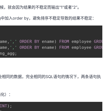
时候，就会因为结果的不稳定而输出"1"或者“2”。
gg中加入order by，避免排序不稳定导致的结果不稳定：
ame
,
','
ORDER
BY
 ename
)
FROM
 employee 
GROUP
ame
,
','
ORDER
BY
 ename
)
FROM
 employee 
GROUP
ng_agg
;
现完全相同的数据，完全相同的SQL语句的情况下，两条语句执
简化）：
INT
)
;