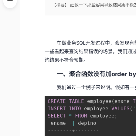
【摘要】 细数一下那些容易导致结果集不稳
在做业务SQL开发过程中，会发现有些S
一些看起来查询结果错误的场景，我们通过
询结果不符合预期。
一、聚合函数没有加order b
我们通过一个例子来说明。假如有一张
CREATE
TABLE
 employee
(
ename 
T
INSERT
INTO
 employee 
VALUES
(
'
SELECT
*
FROM
 employee
;
 ename  
|
--------+--------