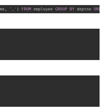
me
,
','
)
FROM
 employee 
GROUP
BY
 deptno 
ORDER