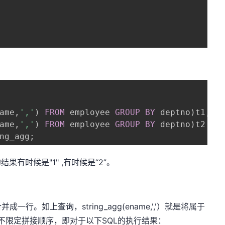
ame
,
','
)
FROM
 employee 
GROUP
BY
 deptno
)
t1
,
ame
,
','
)
FROM
 employee 
GROUP
BY
 deptno
)
ng_agg
;
有时候是"1" ,有时候是“2”。
成一行。如上查询，string_agg(ename,','）就是将属于
但是不限定拼接顺序，即对于以下SQL的执行结果：