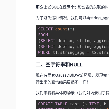
那么上述SQL在做两个t1和t2表的关联的
为了避免这种情况，我们可以再string_a
SELECT
count
(
*
)
FROM
(
SELECT
 deptno
,
 string_agg
(
en
(
SELECT
 deptno
,
 string_agg
(
en
WHERE
 t1
.
string_agg 
=
 t2
.
stri
二、空字符串和NULL
现在有两套GaussDB(DWS)环境，发
行出来的查询结果居然不一样！
我们来看看具体的场景（我们对场景组了
CREATE
TABLE
 test 
(
a 
TEXT
,
 b 