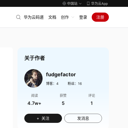
中国站
华为云App
华为云码道
文档
创作
登录
注册
关于作者
fudgefactor
博客：
4
粉丝：
16
阅读
获赞
评论
4.7w+
5
1
+ 关注
发消息