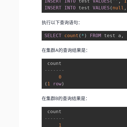
INSERT
INTO
 test 
VALUES
(
''
,
1
INSERT
INTO
 test 
VALUES
(
null
,
执行以下查询语句：
SELECT
count
(
*
)
FROM
 test a
,
 
在集群A的查询结果是：
-------
0
(
1
row
)
在集群B的查询结果是：
-------
1