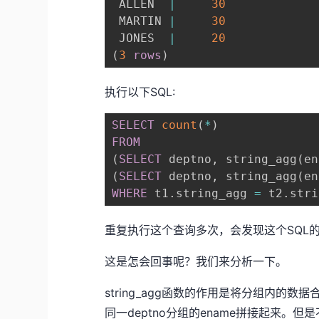
 ALLEN  
|
30
 MARTIN 
|
30
 JONES  
|
20
(
3
rows
)
执行以下SQL:
SELECT
count
(
*
)
FROM
(
SELECT
 deptno
,
 string_agg
(
en
(
SELECT
 deptno
,
 string_agg
(
en
WHERE
 t1
.
string_agg 
=
 t2
.
stri
重复执行这个查询多次，会发现这个SQL的结果
这是怎会回事呢？我们来分析一下。
string_agg函数的作用是将分组内的数据合并
同一deptno分组的ename拼接起来。