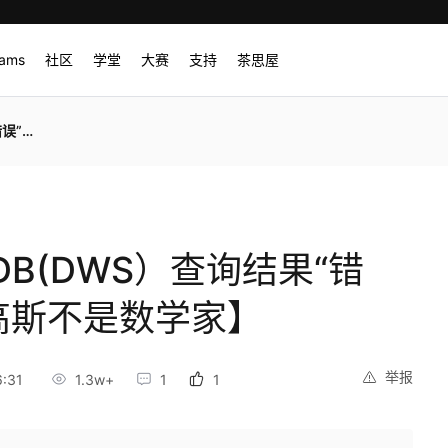
rams
社区
学堂
大赛
支持
茶思屋
数学家】
DB(DWS）查询结果“错
高斯不是数学家】
举报
:31
1.3w+
1
1