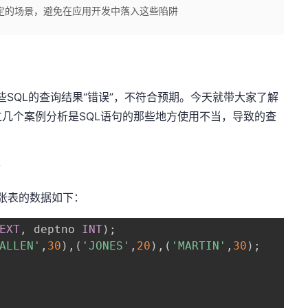
定的场景，避免在应用开发中落入这些陷阱
QL的查询结果“错误”，不符合预期。今天就带大家了解
几个案例分析是SQL语句的那些地方使用不当，导致的查
y
表的数据如下：
EXT
,
 deptno 
INT
)
;
ALLEN'
,
30
)
,
(
'JONES'
,
20
)
,
(
'MARTIN'
,
30
)
;