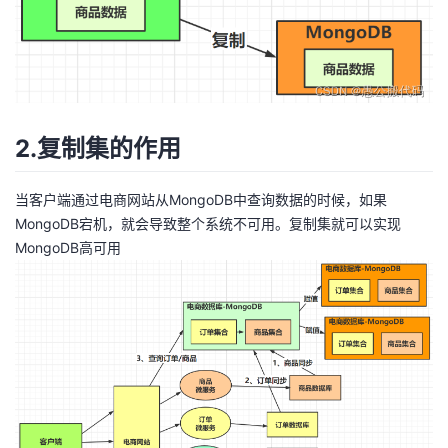
我
注
的
开
的
Programs
发
支
者
2.复制集的作用
持
学
当客户端通过电商网站从MongoDB中查询数据的时候，如果
我
堂
MongoDB宕机，就会导致整个系统不可用。复制集就可以实现
MongoDB高可用
的
我
我
技
的
的
我
术
云
课
的
我
支
声
程
认
的
我