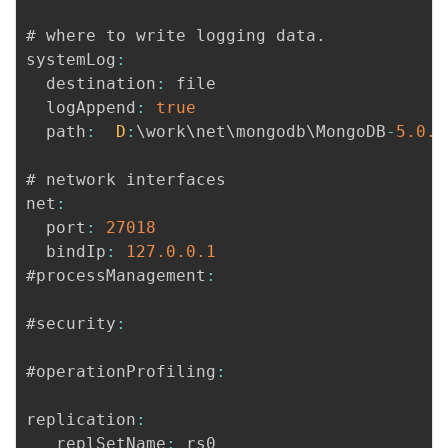
# where to write logging data
.
systemLog
:
  destination
:
 file

  logAppend
:
true
  path
:
D
:
\work\net\mongodb\MongoDB
-
5.0
.6
# network interfaces

net
:
  port
:
27018
  bindIp
:
127.0
.0
.1
#processManagement
:
#security
:
#operationProfiling
:
replication
:
   replSetName
:
 rs0
