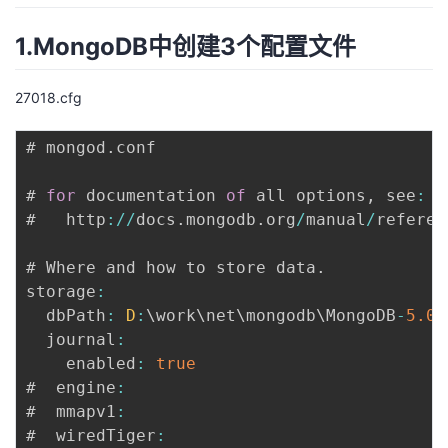
1.MongoDB中创建3个配置文件
27018.cfg
# mongod
.
conf

# 
for
 documentation 
of
 all options
,
 see
:
#   http
:
/
/
docs
.
mongodb
.
org
/
manual
/
referen
# Where and how to store data
.
storage
:
  dbPath
:
D
:
\work\net\mongodb\MongoDB
-
5.0
.
  journal
:
    enabled
:
true
#  engine
:
#  mmapv1
:
#  wiredTiger
: