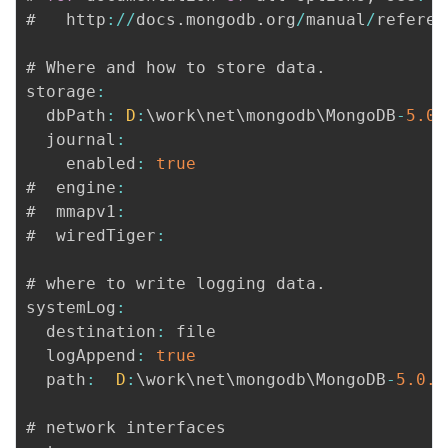
#   http
:
/
/
docs
.
mongodb
.
org
/
manual
/
referen
# Where and how to store data
.
storage
:
  dbPath
:
D
:
\work\net\mongodb\MongoDB
-
5.0
.
  journal
:
    enabled
:
true
#  engine
:
#  mmapv1
:
#  wiredTiger
:
# where to write logging data
.
systemLog
:
  destination
:
 file

  logAppend
:
true
  path
:
D
:
\work\net\mongodb\MongoDB
-
5.0
.6
# network interfaces
