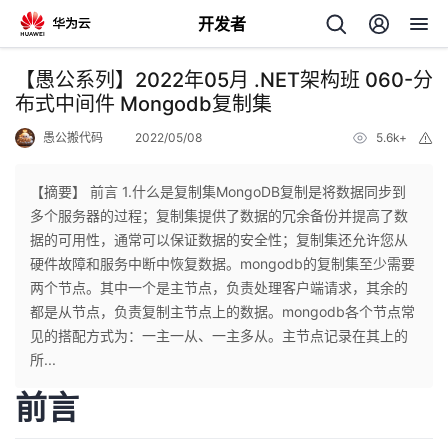
开发者
返
【愚公系列】2022年05月 .NET架构班 060-分
回
布式中间件 Mongodb复制集
愚公搬代码
2022/05/08
5.6k+
举
报
【摘要】 前言 1.什么是复制集MongoDB复制是将数据同步到
多个服务器的过程；复制集提供了数据的冗余备份并提高了数
个
据的可用性，通常可以保证数据的安全性；复制集还允许您从
硬件故障和服务中断中恢复数据。mongodb的复制集至少需要
我
人
两个节点。其中一个是主节点，负责处理客户端请求，其余的
都是从节点，负责复制主节点上的数据。mongodb各个节点常
的
主
见的搭配方式为：一主一从、一主多从。主节点记录在其上的
所...
开
页
前言
发