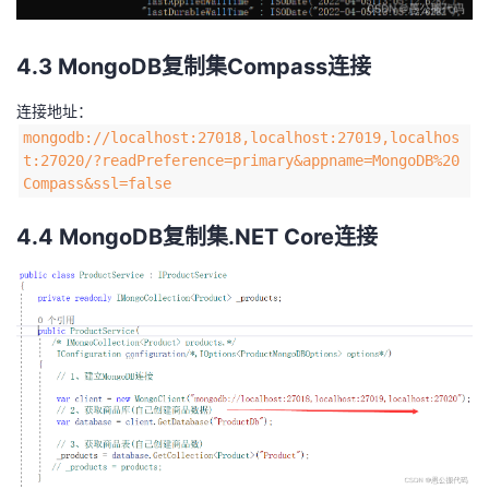
4.3 MongoDB复制集Compass连接
连接地址：
mongodb://localhost:27018,localhost:27019,localhos
t:27020/?readPreference=primary&appname=MongoDB%20
Compass&ssl=false
4.4
MongoDB复制集.NET
Core连接