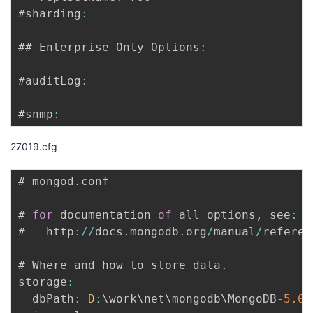
#sharding
:
## Enterprise
-
Only Options
:
#auditLog
:
#snmp
:
27019.cfg
# mongod
.
conf

# 
for
 documentation 
of
 all options
,
 see
:
#   http
:
/
/
docs
.
mongodb
.
org
/
manual
/
referen
# Where and how to store data
.
storage
:
  dbPath
:
D
:
\work\net\mongodb\MongoDB
-
5.0
.