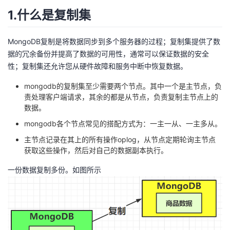
1.什么是复制集
者
MongoDB复制是将数据同步到多个服务器的过程；复制集提供了数
我
据的冗余备份并提高了数据的可用性，通常可以保证数据的安全
性；复制集还允许您从硬件故障和服务中断中恢复数据。
的
我
mongodb的复制集至少需要两个节点。其中一个是主节点，负
博
的
我
责处理客户端请求，其余的都是从节点，负责复制主节点上的
数据。
客
论
的
我
mongodb各个节点常见的搭配方式为：一主一从、一主多从。
主节点记录在其上的所有操作oplog，从节点定期轮询主节点
坛
圈
的
我
获取这些操作，然后对自己的数据副本执行。
子
直
的
我
一份数据复制多份。如图所示
我
播
活
的
我
动
关
的