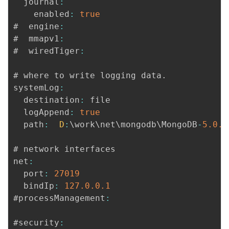
  journal
:
    enabled
:
true
#  engine
:
#  mmapv1
:
#  wiredTiger
:
# where to write logging data
.
systemLog
:
  destination
:
 file

  logAppend
:
true
  path
:
D
:
\work\net\mongodb\MongoDB
-
5.0
.6
# network interfaces

net
:
  port
:
27019
  bindIp
:
127.0
.0
.1
#processManagement
:
#security
: