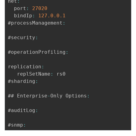
net
:
  port
:
27020
  bindIp
:
127.0
.0
.1
#processManagement
:
#security
:
#operationProfiling
:
replication
:
   replSetName
:
 rs0

#sharding
:
## Enterprise
-
Only Options
:
#auditLog
:
#snmp
: