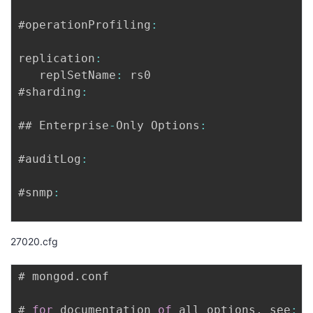
#operationProfiling
:
replication
:
   replSetName
:
 rs0

#sharding
:
## Enterprise
-
Only Options
:
#auditLog
:
#snmp
:
27020.cfg
# mongod
.
conf

# 
for
 documentation 
of
 all options
,
 see
: