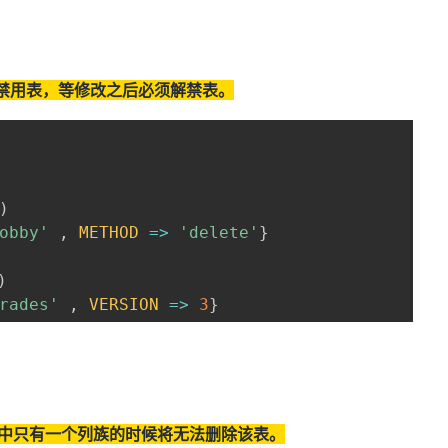
禁用表，等修改之后必须解禁表。
)
obby'
,
METHOD
=>
'delete'
}
)
rades'
,
VERSION
=>
3
}
表中只有一个列族的时候将无法删除该表。