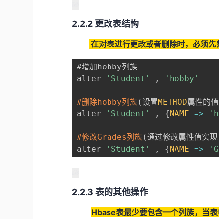
2.2.2 更改表结构
在对表进行更改或者删除时，必须先
#增加hobby列族

alter 
'Student'
,
'hobby'
#删除hobby列族
(
设置
METHOD
属性的值
alter 
'Student'
,
{
NAME
=>
'h
#修改Grades列族
(
通过修改属性值实现
alter 
'Student'
,
{
NAME
=>
'G
2.2.3 表的其他操作
Hbase表最少要包含一个列族，当