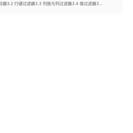
比较器3.2 行键过滤器3.3 列族与列过滤器3.4 值过滤器3...