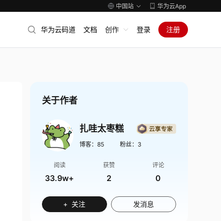
中国站
华为云App
华为云码道
文档
创作
登录
注册
关于作者
扎哇太枣糕
博客：
85
粉丝：
3
阅读
获赞
评论
33.9w+
2
0
+ 关注
发消息