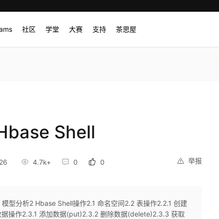
rams
社区
学堂
大赛
支持
茶思屋
ase Shell
举报
26
4.7k+
0
0
型分析2 Hbase Shell操作2.1 命名空间2.2 表操作2.2.1 创建
操作2.3.1 添加数据(put)2.3.2 删除数据(delete)2.3.3 获取