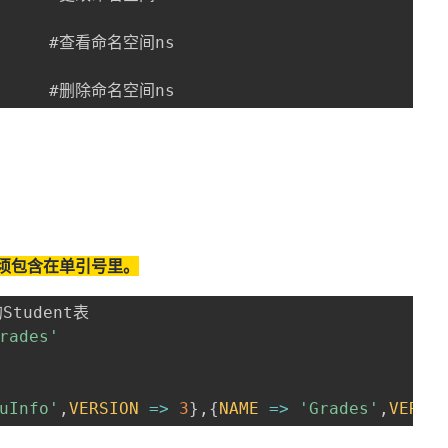
      #查看命名空间ns

       #删除命名空间ns
须包含在单引号里。
tudent表

rades'
uInfo'
,
VERSION
=>
3
}
,
{
NAME
=>
'Grades'
,
VERSI