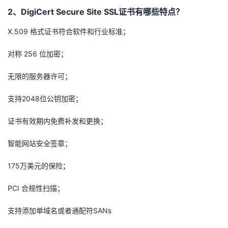
我
注
的
2、DigiCert Secure Site SSL证书有哪些特点？
开
X.509 格式证书符合软件和行业标准；
的
Programs
发
对称 256 位加密；
支
者
无限的服务器许可；
持
学
支持2048位公钥加密；
我
堂
证书有效期内免费补发和更换；
的
我
我
智能网站安全签章；
技
的
的
我
175万美元的保险；
术
云
课
的
我
PCI 合规性扫描；
支
声
程
认
的
我
支持添加单域名或者通配符SANs