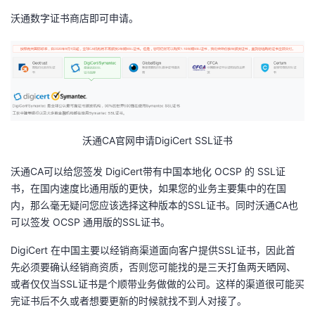
沃通数字证书商店即可申请。
者
我
的
我
博
的
我
沃通CA官网申请DigiCert SSL证书
客
论
的
我
沃通CA可以给您签发 DigiCert带有中国本地化 OCSP 的 SSL证
书，在国内速度比通用版的更快，如果您的业务主要集中的在国
坛
圈
的
我
内，那么毫无疑问您应该选择这种版本的SSL证书。同时沃通CA也
可以签发 OCSP 通用版的SSL证书。
子
直
的
我
DigiCert 在中国主要以经销商渠道面向客户提供SSL证书，因此首
我
播
活
的
先必须要确认经销商资质，否则您可能找的是三天打鱼两天晒网、
或者仅仅当SSL证书是个顺带业务做做的公司。这样的渠道很可能买
我
动
关
的
完证书后不久或者想要更新的时候就找不到人对接了。