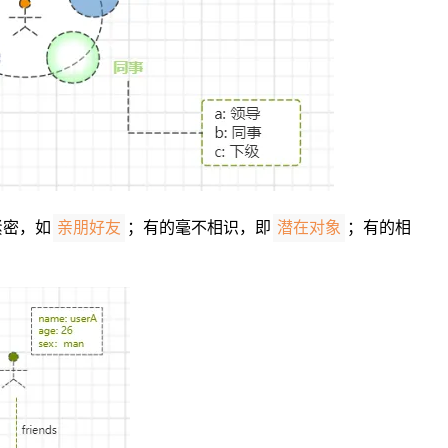
紧密，如
；有的毫不相识，即
；有的相
亲朋好友
潜在对象