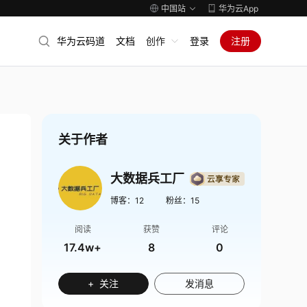
中国站
华为云App
华为云码道
文档
创作
登录
注册
关于作者
大数据兵工厂
博客：
12
粉丝：
15
阅读
获赞
评论
17.4w+
8
0
+ 关注
发消息