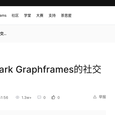
rams
社区
学堂
大赛
支持
茶思屋
实战
k Graphframes的社交
举报
1:56
1.3w+
0
0