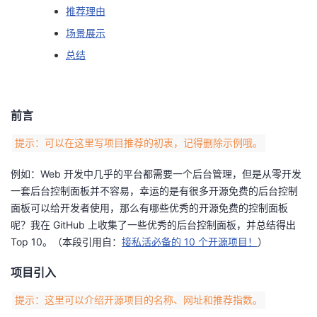
推荐理由
的
Programs
发
者
场景展示
总结
支
者
我
持
学
的
我
前言
我
堂
博
的
我
提示：可以在这里写项目推荐的初衷，记得删除示例哦。
的
我
客
论
的
我
我
例如：Web 开发中几乎的平台都需要一个后台管理，但是从零开发
一套后台控制面板并不容易，幸运的是有很多开源免费的后台控制
技
的
坛
圈
的
我
的
我
面板可以给开发者使用，那么有哪些优秀的开源免费的控制面板
呢？我在 GitHub 上收集了一些优秀的后台控制面板，并总结得出
术
云
子
直
的
我
课
的
我
Top 10。（本段引用自：
接私活必备的 10 个开源项目！
）
支
声
播
活
的
程
认
的
我
项目引入
持
建
动
关
证
实
的
提示：这里可以介绍开源项目的名称、网址和推荐指数。