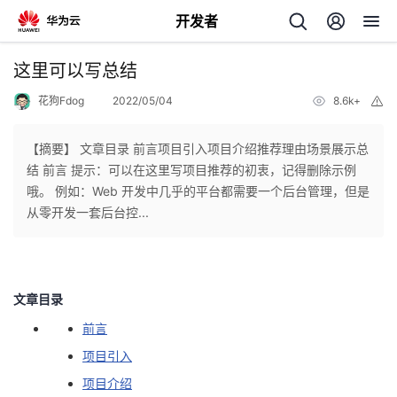
开发者
返
这里可以写总结
回
花狗Fdog
2022/05/04
8.6k+
举
报
【摘要】 文章目录 前言项目引入项目介绍推荐理由场景展示总
结 前言 提示：可以在这里写项目推荐的初衷，记得删除示例
哦。 例如：Web 开发中几乎的平台都需要一个后台管理，但是
个
从零开发一套后台控...
我
人
我
的
主
文章目录
前言
我
的
开
页
项目引入
我
的
开
发
项目介绍