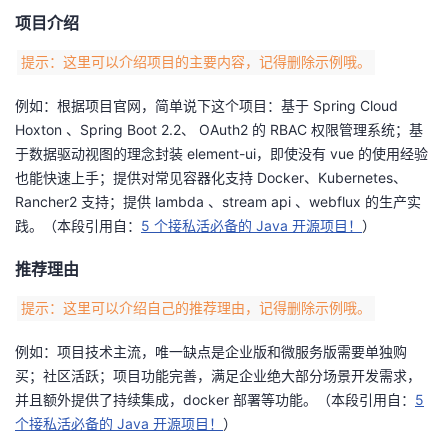
议
注
项目介绍
验
收
提示：这里可以介绍项目的主要内容，记得删除示例哦。
藏
例如：根据项目官网，简单说下这个项目：基于 Spring Cloud
Hoxton 、Spring Boot 2.2、 OAuth2 的 RBAC 权限管理系统；基
于数据驱动视图的理念封装 element-ui，即使没有 vue 的使用经验
也能快速上手；提供对常见容器化支持 Docker、Kubernetes、
Rancher2 支持；提供 lambda 、stream api 、webflux 的生产实
践。（本段引用自：
5 个接私活必备的 Java 开源项目！
）
推荐理由
提示：这里可以介绍自己的推荐理由，记得删除示例哦。
例如：项目技术主流，唯一缺点是企业版和微服务版需要单独购
买；社区活跃；项目功能完善，满足企业绝大部分场景开发需求，
并且额外提供了持续集成，docker 部署等功能。（本段引用自：
5
个接私活必备的 Java 开源项目！
）