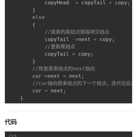
            copyHead  
=
 copyTail 
=
 copy
;
}
else
{
//链表的尾结点链接拷贝结点
            copyTail 
-
>
next 
=
 copy
;
//更新尾结点
            copyTail 
=
 copy
;
}
//恢复原来结点的next指向
        cur
-
>
next 
=
 next
;
//cur指向原来结点的下一个结点，迭代往后走
        cur 
=
 next
;
}
代码
/**
