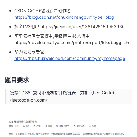
者
CSDN C/C++领域新星创作者
https://blog.csdn.net/chuxinchangcun?type=blog
我
掘金LV3用户
https://juejin.cn/user/1381426159953960
阿里云社区专家博主,星级博主,技术博主
的
我
https://developer.aliyun.com/profile/expert/5lkdbuggiiuhc
华为云云享专家
博
的
我
https://bbs.huaweicloud.com/community/myhomepage
客
论
的
我
题目要求
坛
圈
的
我
链接：
138. 复制带随机指针的链表 - 力扣（LeetCode）
子
直
的
我
(leetcode-cn.com)
我
播
活
的
我
动
关
的