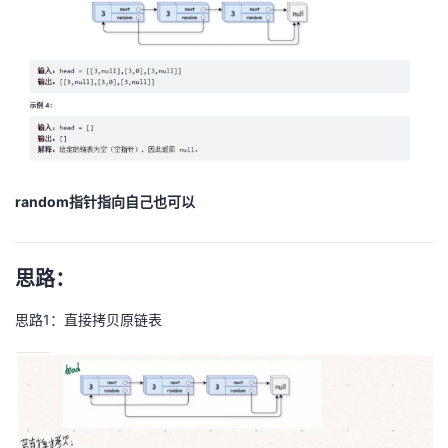
持
建
证
实
的
议
验
收
藏
random指针指向自己也可以
思路：
思路1：直接拷贝原链表