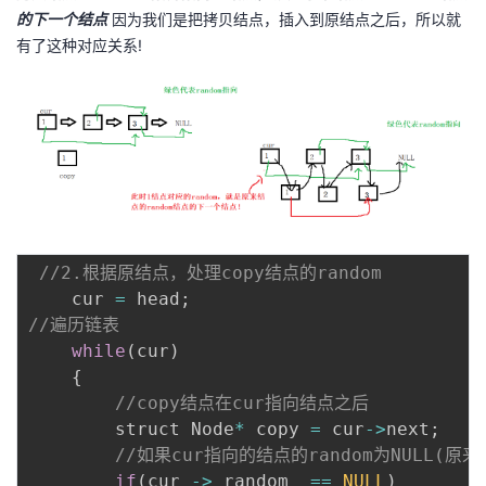
的下一个结点
因为我们是把拷贝结点，插入到原结点之后，所以就
有了这种对应关系!
//2.根据原结点，处理copy结点的random
    cur 
=
 head
;
//遍历链表
while
(
cur
)
{
//copy结点在cur指向结点之后
        struct Node
*
 copy 
=
 cur
-
>
next
;
//如果cur指向的结点的random为NULL(原来
if
(
cur 
-
>
 random  
==
NULL
)