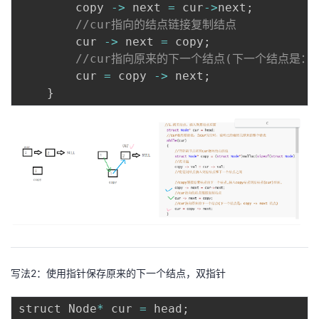
        copy 
-
>
 next 
=
 cur
-
>
next
;
//cur指向的结点链接复制结点
        cur 
-
>
 next 
=
 copy
;
//cur指向原来的下一个结点(下一个结点是：cop
        cur 
=
 copy 
-
>
 next
;
}
写法2：使用指针保存原来的下一个结点，双指针
struct Node
*
 cur 
=
 head
;