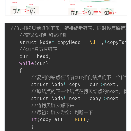
//3.把拷贝结点解下来，链接成新链表，同时恢复原链表
//定义头指针和尾指针
    struct Node
*
 copyHead 
=
NULL
,
*
copyTail
//cur遍历原链表
    cur 
=
 head
;
while
(
cur
)
{
//复制的结点在当前cur指向结点的下一个位置
        struct Node
*
 copy 
=
 cur
-
>
next
;
//原结点的下一个结点在拷贝结点的next，保
        struct Node
*
 next 
=
 copy
-
>
next
;
//将拷贝链表解下来
//最初：链表为空：判断一下
if
(
copyTail 
==
NULL
)
{