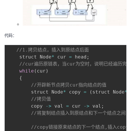
代码：
//1.拷贝结点，插入到原结点后面
    struct Node
*
 cur 
=
 head
;
//cur遍历原链表，当cur为空时，说明已经遍历完
while
(
cur
)
{
//开辟新节点拷贝cur指向结点的值
        struct Node
*
 copy 
=
(
struct Node
*
)
//拷贝值
        copy 
-
>
 val 
=
 cur 
-
>
 val
;
//将复制结点插入到原结点和下一个结点之间
//copy链接原来结点的下一个结点,插入copy