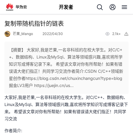
开发者
返
复制带随机指针的链表
回
芒果_Mango
2022/04/30
2.1k+
举
报
【摘要】 大家好,我是芒果,一名非科班的在校大学生。对C/C+
+、数据结构、Linux及MySql、算法等领域感兴趣,喜欢将所学
知识写成博客记录下来。 希望该文章对你有所帮助！如果有错
个
误请大佬们指正！共同学习交流作者简介:CSDN C/C++领域新
星创作者https://blog.csdn.net/chuxinchangcun?type=blog
我
人
掘金LV3用户 https://juejin.cn/us...
大家好,我是芒果,一名非科班的在校大学生。对C/C++、数据结构、
的
主
Linux及MySql、算法等领域感兴趣,喜欢将所学知识写成博客记录下
来。 希望该文章对你有所帮助！如果有错误请大佬们指正！共同学
开
页
习交流
发
作者简介: