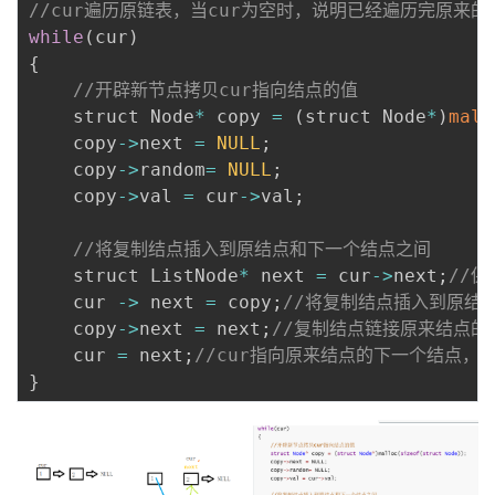
//cur遍历原链表，当cur为空时，说明已经遍历完原来的
while
(
cur
)
{
//开辟新节点拷贝cur指向结点的值
    struct Node
*
 copy 
=
(
struct Node
*
)
mall
    copy
-
>
next 
=
NULL
;
    copy
-
>
random
=
NULL
;
    copy
-
>
val 
=
 cur
-
>
val
;
//将复制结点插入到原结点和下一个结点之间
    struct ListNode
*
 next 
=
 cur
-
>
next
;
//
    cur 
-
>
 next 
=
 copy
;
//将复制结点插入到原结
    copy
-
>
next 
=
 next
;
//复制结点链接原来结点的
    cur 
=
 next
;
//cur指向原来结点的下一个结点，
}