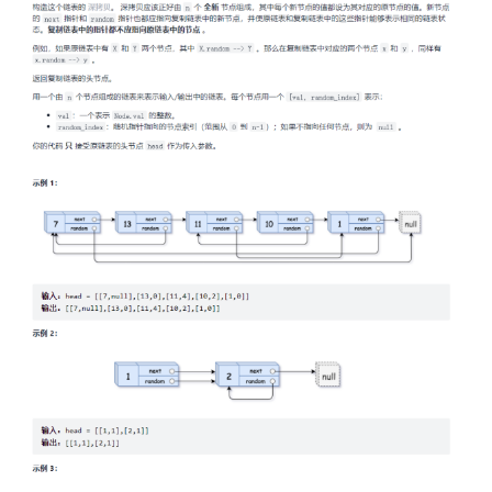
我
注
的
开
的
Programs
发
支
者
持
学
我
堂
的
我
我
技
的
的
我
术
云
课
的
我
支
声
程
认
的
我