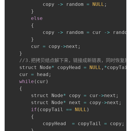
            copy 
-
>
 random 
=
NULL
;
}
else
{
            copy 
-
>
 random 
=
 cur 
-
>
 random
}
        cur 
=
 copy
-
>
next
;
}
//3.把拷贝结点解下来，链接成新链表，同时恢复原
    struct Node
*
 copyHead 
=
NULL
,
*
copyTail
    cur 
=
 head
;
while
(
cur
)
{
        struct Node
*
 copy 
=
 cur
-
>
next
;
        struct Node
*
 next 
=
 copy
-
>
next
;
if
(
copyTail 
==
NULL
)
{
            copyHead  
=
 copyTail 
=
 copy
;
}