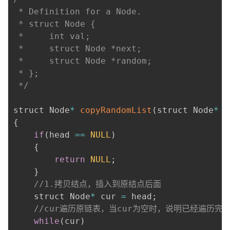
 * Definition for a Node.

 * struct Node {

 *     int val;

 *     struct Node *next;

 *     struct Node *random;

 * };

 */
struct Node
*
copyRandomList
(
struct Node
*
 h
{
if
(
head 
==
NULL
)
{
return
NULL
;
}
//1.拷贝结点，插入到原结点后面
    struct Node
*
 cur 
=
 head
;
//cur遍历原链表，当cur为空时，说明已经遍历完
while
(
cur
)