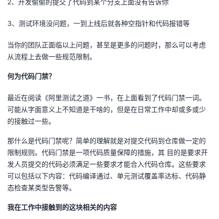
2、开发偷偷的提交了代码到某个分支上面没有告诉你
者
3、测试环境没问题，一到上线后就各种空指针和代码报错等
我
当你的团队正面临以上问题，甚至是更多的问题时，那么可以考虑
从流程上去做一些规范限制。
的
我
何为代码门禁？
博
的
我
最近在阅读《阿里测试之道》一书，在上面看到了代码门禁一词。
可能从字面意义上不知道是干啥的，但是在日常工作中却或多或少
客
论
的
我
的接触过一些。
坛
圈
的
我
那什么是代码门禁呢？简单的理解就是对提交代码到仓库做一定的
限制规则。代码门禁是一项代码质量保障的措施，其 目的是要求开
子
直
的
我
发人员提交的代码必须满足一些要求才能合入代码仓库。这些要求
可以包括以下内容：代码编译通过、单元测试覆盖率达标、代码静
我
播
活
的
态检查某类型告警等。
我
动
关
的
我在工作中接触到的这块相关的内容