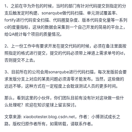
1、之前在华为外包的时候，当时的部门有针对代码提交到指定的分
我
注
的
开
支后触发定时构建、sonarqube做代码扫描、单元测试覆盖率、
fortify进行代码安全扫描、代码圈复杂度、版本代码变化量等一系列
的
Programs
发
ci的度量指标，这块的数据会采集到一个自己开发的简易的平台上，
给QA统计每个项目的质量情况。
支
者
2、上一份工作中有要求开发在提交代码的时候，必须在备注里面按
持
学
照指定的格式进行提交，提交的代码必须带上禅道上需求单号的id，
否则提交不上去。
我
堂
3、目前所在的公司会用sonarqube进行代码扫描，每次发版前会要
的
我
求发版分支上对应的某类问题必须清零才能发布。当然，这些做的
我
远远不够，这种方式在一定程度上会耽误测试人员的更多时间。
技
的
的
我
那么，看到这里的小伙伴，你们团队目前有没有针对这块做一些什
么处理呢？欢迎在知识星球上留言探讨。
术
云
课
的
我
文章来源: xiaobotester.blog.csdn.net，作者：小博测试成长之
支
声
程
认
的
我
路，版权归原作者所有，如需转载，请联系作者。