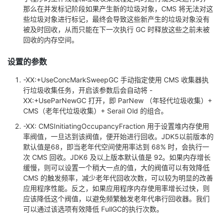
那么在并发标记阶段如果产生新的垃圾对象，CMS 将无法对这
些垃圾对象进行标记，最终会导致这些新产生的垃圾对象没有
被及时回收，从而只能在下一次执行 GC 时释放这些之前未被
回收的内存空间。
设置的参数
-XX:+UseConcMarkSweepGC 手动指定使用 CMS 收集器执
行垃圾收集任务，开启该参数后会自动将 -
XX:+UseParNewGC 打开，即 ParNew （年轻代垃圾收集）+
CMS（老年代垃圾收集）+ Serail Old 的组合。
-XX: CMSInitiatingOccupancyFraction 用于设置堆内存使用
率阀值，一旦达到该阀值，便开始进行回收。JDK5以前版本的
默认值是68，即当老年代空间使用率达到 68% 时，会执行一
次 CMS 回收。JDK6 及以上版本默认值是 92。如果内存增长
缓慢，则可以设置一个稍大一点的值，大的阀值可以有效降低
CMS 的触发频率，减少老年代回收次数，可以较为明显的改善
应用程序性能。反之，如果应用程序内存使用率增长过快，则
应该降低这个阀值，以避免频繁触发老年代串行回收器。我们
可以通过该选项有效降低 FullGC的执行次数。