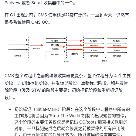
ParNew 或者 Serail 收集器中的一个。
我
注
的
开
在 G1 出现之前，CMS 使用还是非常广泛的。一直到今天，仍然有
的
Programs
发
很多系统使用 CMS GC。
支
者
持
学
我
堂
CMS 整个过程比之前的垃圾收集器更复杂，整个过程分为 4 个主要
的
我
我
阶段，即初始标记阶段、并发标记阶段、重新标记阶段、和并发清
除阶段（涉及 STW 的阶段主要是：初始标记阶段和重新标记阶
技
的
的
我
段）。
初始标记（Initial-Mark）阶段：在这个阶段中，程序中所有的
术
云
课
的
我
工作线程将会因为“Stop The World”机制而出现短暂的暂停，
这个阶段的主要任务仅仅是标记出 GCRoots 能直接关联到的
支
声
程
认
的
我
对象。一旦标记完成之后就会恢复之前被暂停的所有应用线
程。由于直接关联的对象比较少，所以这里的速度非常快。