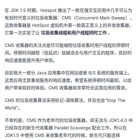
在 JDK 1.5 时期，Hotspot 推出了一款在强交互应用中几乎可认为
者
有划时代意义的垃圾收集器：CMS（Concurrent Mark Sweep），
这款收集器是 HotSpot 虚拟机中第一款真正意义上的并发收集器，
我
它第一次实现了让
垃圾收集线程和用户线程同时工作
。
的
我
CMS 收集器的关注点是尽可能缩短垃圾收集时用户线程的停顿时
间。停顿时间越短（低延迟）就越适合与用户交互的程序，良好的
博
的
我
响应速度能提升用户体验。
客
论
的
我
目前很大一部分 Java 应用集中在网站或者 B/S 系统的服务端上。
这类应用尤其重视服务的响应速度，希望系统停顿时间最短，以给
坛
圈
的
我
用户带来较好的体验。CMS 收集器就非常符合这类应用的需求。
CMS 的垃圾收集算法采用标记-清除算法，并且也会“Stop The
子
直
的
我
World”。
我
播
活
的
不幸的是，CMS 作为老年代的垃圾收集器，却无法与 JDK1.4.0 中
已经存在的新生代收集器 Parallel Scavenge 配合工作，所以在
我
动
关
的
JDK1.5 中使用 CMS 来收集老年代的时候，新生代只能选择