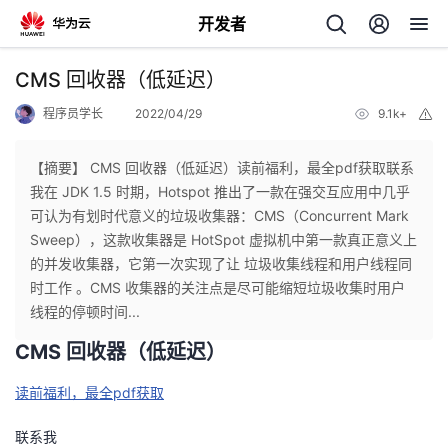
开发者
返
CMS 回收器（低延迟）
回
程序员学长
2022/04/29
9.1k+
举
报
【摘要】 CMS 回收器（低延迟）读前福利，最全pdf获取联系
我在 JDK 1.5 时期，Hotspot 推出了一款在强交互应用中几乎
可认为有划时代意义的垃圾收集器：CMS（Concurrent Mark
个
Sweep），这款收集器是 HotSpot 虚拟机中第一款真正意义上
的并发收集器，它第一次实现了让 垃圾收集线程和用户线程同
我
人
时工作 。CMS 收集器的关注点是尽可能缩短垃圾收集时用户
线程的停顿时间...
的
主
CMS 回收器（低延迟）
开
页
读前福利，最全pdf获取
发
联系我