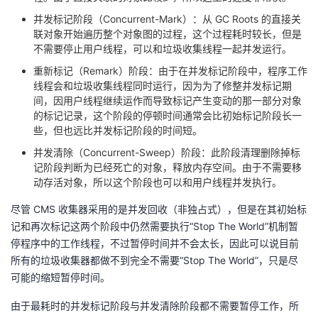
持
建
证
实
的
并发标记阶段（Concurrent-Mark）：从 GC Roots 的直接关
联对象开始遍历整个对象图的过程，这个过程耗时较长，但是
议
验
收
不需要停止用户线程，可以和垃圾收集线程一起并发运行。
重新标记（Remark）阶段：由于在并发标记阶段中，程序工作
藏
线程会和垃圾收集线程同时运行，因为为了修整并发标记期
间，因用户线程继续运作而导致标记产生变动的那一部分对象
的标记记录，这个阶段的停顿时间通常会比初始标记阶段长一
些，但也远比并发标记阶段的时间短。
并发清除（Concurrent-Sweep）阶段：此阶段清理删除掉标
记阶段判断为已经死亡的对象，释放内存空间。由于不需要移
动存活对象，所以这个阶段也可以和用户线程并发执行。
尽管 CMS 收集器采用的是并发回收（非独占式），但是在其初始标
记和再次标记这两个阶段中仍然需要执行“Stop The World”机制暂
停程序中的工作线程，不过暂停时间并不会太长，因此可以说目前
所有的垃圾收集器都做不到完全不需要“Stop The World”，只是尽
可能的缩短暂停时间。
由于最耗时的并发标记阶段与并发清除阶段都不需要暂停工作，所