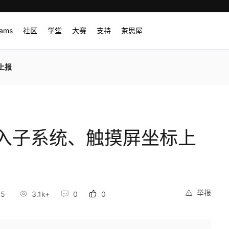
rams
社区
学堂
大赛
支持
茶思屋
上报
_输入子系统、触摸屏坐标上
举报
55
3.1k+
0
0