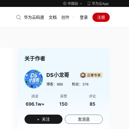
中国站
华为云App
华为云码道
文档
创作
登录
注册
关于作者
DS小龙哥
博客：
989
粉丝：
374
阅读
获赞
评论
696.1w+
150
85
+ 关注
发消息