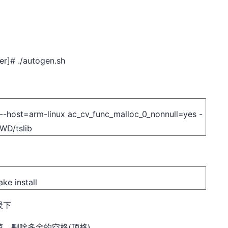
]# ./autogen.sh
 --host=arm-linux ac_cv_func_malloc_0_nonnull=yes -
WD/tslib
ke install
录下
释去掉，删除多余的空格(顶格)