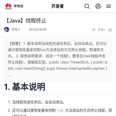
开发者
返
【Java】线程终止
回
兮动人
2022/04/28
2.1k+
举
报
【摘要】 1. 基本说明当线程完成任务后，会自动退出。还可以
通过使用变量来控制run方法退出的方式停止线程，即通知方
式。 2. 案例说明需求：启动一个线程t，要求在main线程中去
个
停止线程t，请编程实现。public class ThreadExit_ { public st
atic void main(String[] args) throws InterruptedException {
我
人
...
1. 基本说明
的
主
开
页
当线程完成任务后，会自动退出。
还可以通过使用变量来控制
方法退出的方式停止线程，即
run
发