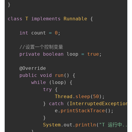
}
我
注
的
开
class
T
implements
Runnable
{
的
Programs
发
int
 count 
=
0
;
支
者
//设置一个控制变量
持
学
private
boolean
 loop 
=
true
;
我
堂
@Override
public
void
run
(
)
{
的
我
我
while
(
loop
)
{
try
{
技
的
的
我
Thread
.
sleep
(
50
)
;
}
catch
(
InterruptedException
 
术
云
课
的
我
                e
.
printStackTrace
(
)
;
}
支
声
程
认
的
我
System
.
out
.
println
(
"T 运行中...
}