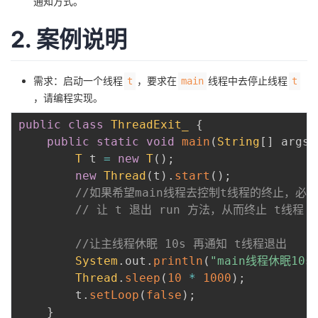
通知方式。
者
2. 案例说明
我
需求：启动一个线程
，要求在
线程中去停止线程
t
main
t
的
我
，请编程实现。
public
class
ThreadExit_
{
博
的
我
public
static
void
main
(
String
[
]
 args
)
T
 t 
=
new
T
(
)
;
客
论
的
我
new
Thread
(
t
)
.
start
(
)
;
//如果希望main线程去控制t线程的终止，必须
坛
圈
的
我
// 让 t 退出 run 方法，从而终止 t线程 
子
直
的
我
//让主线程休眠 10s 再通知 t线程退出
System
.
out
.
println
(
"main线程休眠10s.
我
播
活
的
Thread
.
sleep
(
10
*
1000
)
;
        t
.
setLoop
(
false
)
;
我
动
关
的
}