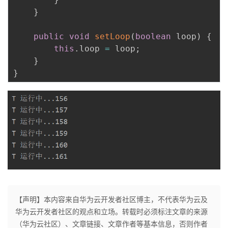
持
建
证
实
的
}
议
验
收
public
void
setLoop
(
boolean
 loop
)
{
this
.
loop 
=
 loop
;
藏
}
}
【声明】本内容来自华为云开发者社区博主，不代表华为云及
华为云开发者社区的观点和立场。转载时必须标注文章的来源
（华为云社区）、文章链接、文章作者等基本信息，否则作者