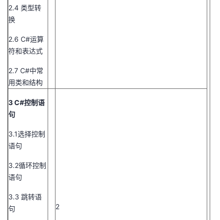
2.4 类型转
换
2.6 C#运算
符和表达式
2.7 C#中常
用类和结构
3 C#控制语
句
3.1选择控制
语句
3.2循环控制
语句
3.3 跳转语
2
句