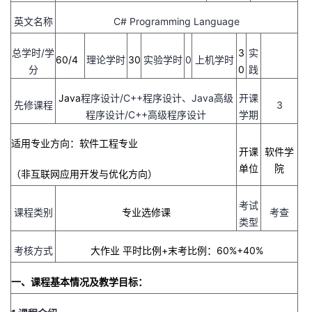
英文名称
C# Programming Language
者
总学时/学
3
实
我
60/4
理论学时
30
实验学时
0
上机学时
分
0
践
的
我
Java
程序设计/C++程序设计、Java高级
开课
先修课程
3
程序设计/C++高级程序设计
学期
博
的
我
适用专业方向：
软件工程专业
开课
软件学
客
论
的
我
单位
院
（非互联网应用开发与优化方向）
坛
圈
的
我
考试
课程类别
专业选修课
考查
类型
子
直
的
我
考核方式
大作业
平时比例+末考比例：
6
0%+
4
0%
我
播
活
的
一、
课程基本情况及教学目标：
我
动
关
的