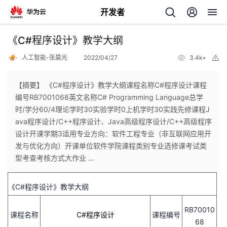
开发者
返
《C#程序设计》教学大纲
回
人工智能-张晨光
2022/04/27
3.4k+
举
报
【摘要】 《C#程序设计》教学大纲课程名称C#程序设计课程
编号RB7001068英文名称C# Programming Language总学
时/学分60/4理论学时30实验学时0上机学时30实践先修课程J
个
ava程序设计/C++程序设计、Java高级程序设计/C++高级程序
设计开课学期3适用专业方向：软件工程专业（非互联网应用开
我
人
发与优化方向）开课单位软件学院课程类别专业选修课考试类
型考查考核方式大作业 ...
的
主
《
C#
程序设计》教学大纲
开
页
RB70010
课程名称
C#程序设计
课程编号
发
68