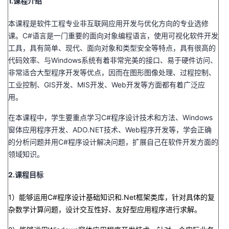
1.课程介绍
我
注
的
开
本课程是软件工程专业非互联网应用开发与优化方向的专业选修
的
课。C#语言是一门重要的面向对象编程语言，使用可视化软件开发
Programs
发
工具，具有简单、现代、面向对象和类型安全等特点，具有很高的
代码效率、与Windows系统有着非常完美的接口、易于硬件访问、
支
者
非常适合大型程序开发等优点，因而在图形图像处理、过程控制、
工业控制、GIS开发、MIS开发、Web开发等方面都有着广泛应
持
学
用。
我
堂
在本课程中，学生要重点学习C#程序设计技术和方法、Windows
窗体应用程序开发、ADO.NET技术、Web程序开发等，学会正确
的
我
我
的分析问题并用C#程序设计解决问题，扩展自己在软件开发方面的
领域知识。
技
的
的
我
2.课程目标
术
云
课
的
我
1）能够运用C#程序设计基础知识和.Net框架类库，针对具体的复
支
声
杂数学计算问题，设计交互性好、友好型应用程序进行求解。
程
认
的
我