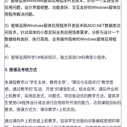
2）能够运用Windows窗体应用程序开发技术，针对一个实际业务
持
建
证
实
的
应用问题，设计界面规整、功能良好、交互友好的Windows窗体应
用程序解决问题。
议
验
收
3）能够运用Windows窗体应用程序开发技术和ADO.NET数据库访
藏
问技术，针对具体的小型实际业务应用场景需求，分析与设计一个
数据结构良好、执行高效、业务操作简单的Windows窗体应用程
序。
4）能够运用所学C#相关知识，独立阅读C#的典型小程序。
3. 授课及考核方式
本课程教学以“学生主体、教师主导”、“理论与实践并行”教学思
想，通过教学的“互动、开放”的课堂形式，结合自学、课后作业和
上机教学，采用启发式、问题式、项目驱动式的教学方法，提高学
生使用C#程序设计语言进行应用软件开发的能力，达到课程目标的
要求。授课方式为：理论教学+上机实验。
通过课内外上机完成上机教学，加深学生对面向对象编程思想的理