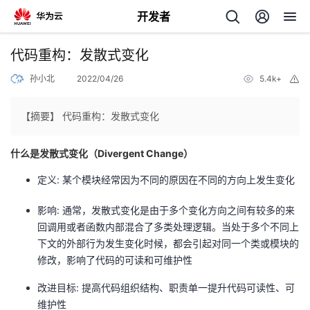
开发者
返
代码重构：发散式变化
回
孙小北
2022/04/26
5.4k+
举
报
【摘要】 代码重构：发散式变化
什么是发散式变化（Divergent Change）
个
定义: 某个模块经常因为不同的原因在不同的方向上发生变化
我
人
影响: 通常，发散式变化是由于多个变化方向之间有较多的来
回调用或者函数内部混合了多类处理逻辑。当处于多个不同上
的
主
下文的外部行为发生变化时候，都会引起对同一个类或模块的
修改，影响了代码的可读和可维护性
开
页
改进目标: 提高代码组织结构、职责单一提升代码可读性、可
发
维护性