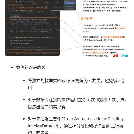
我
注
的
开
的
Programs
发
支
者
持
学
我
堂
案例的改进路线
的
我
我
将独立的枚举类PlayType提炼为公共类，避免循环引
用
技
的
的
我
对于数据库连接的操作运用提炼函数和搬移函数手法，
提炼出接口和实现类
术
云
课
的
我
对于先后发生变化的totalAmount，voluemCredits，
支
声
程
认
的
我
InvoiceData打印，通过拆分阶段和提炼函数
进行解
耦，职责单一