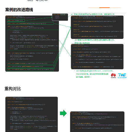
持
建
证
实
的
议
验
收
藏
重构对比