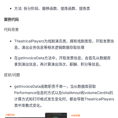
方法: 拆分阶段、搬移函数、提炼函数、提炼类
者
案例代码
我
代码背景
的
我
TheatricalPlayers为戏剧演员类，拥有戏剧类型，开取发票信
博
的
我
息，演出业务信息等相关逻辑数据存取处理
在getInvoiceData方法中，开取发票信息，会首先从数据库
客
论
的
我
拿到演出信息，再计算演出场次、薪酬、积分等信息。
坛
圈
的
我
症状/问题
子
直
的
我
getInvoiceData函数职责不单一，当从数据库获取
Performance信息的方式以及totalAmout和volumeCerdits的
我
播
活
的
计算方式和打印格式发生变化时，都会导致TheatricalPlayers
类中发散式变化。
我
动
关
的