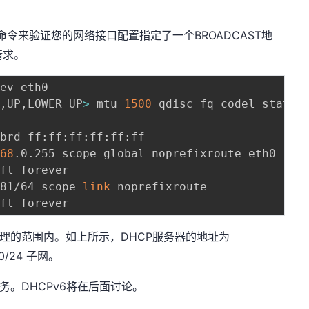
dr命令来验证您的网络接口配置指定了一个BROADCAST地
请求。
T,UP,LOWER_UP
>
 mtu 
1500
 qdisc fq_codel state U
brd ff:ff:ff:ff:ff:ff

168
.0.255 scope global noprefixroute eth0

ft forever

681/64 scope 
link
 noprefixroute

管理的范围内。如上所示，DHCP服务器的地址为
.0/24 子网。
CP服务。DHCPv6将在后面讨论。