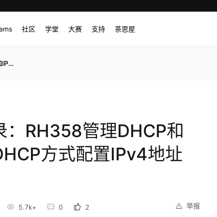
rams
社区
学堂
大赛
支持
茶思屋
地址分配
：RH358管理DHCP和
DHCP方式配置IPv4地址
举报
5.7k+
0
2