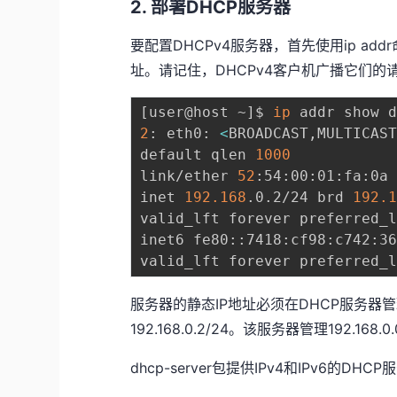
2. 部署DHCP服务器
要配置DHCPv4服务器，首先使用ip ad
址。请记住，DHCPv4客户机广播它们的
[
user@host ~
]
$ 
ip
2
: eth0: 
<
BROADCAST,MULTICAS
default qlen 
1000
link/ether 
52
:54:00:01:fa:0a 
inet 
192.168
.0.2/24 brd 
192.
valid_lft forever preferred_l
inet6 fe80::7418:cf98:c742:3
服务器的静态IP地址必须在DHCP服务器
192.168.0.2/24。该服务器管理192.168.0
dhcp-server包提供IPv4和IPv6的DH