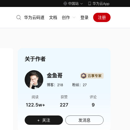
中国站
华为云App
华为云码道
文档
创作
登录
注册
关于作者
金鱼哥
博客：
218
粉丝：
27
阅读
获赞
评论
122.5w+
227
9
+ 关注
发消息