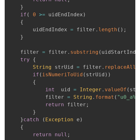
}
if
(
0
>=
 uidEndIndex
)
{
        uidEndIndex 
=
 filter
.
length
(
)
;
}
    filter 
=
 filter
.
substring
(
uidStartInde
try
{
String
 strUid 
=
 filter
.
replaceAll
(
if
(
isNumeriToUid
(
strUid
)
)
{
int
  uid 
=
Integer
.
valueOf
(
str
            filter 
=
String
.
format
(
"u0_a%d
return
 filter
;
}
}
catch
(
Exception
 e
)
{
return
null
;