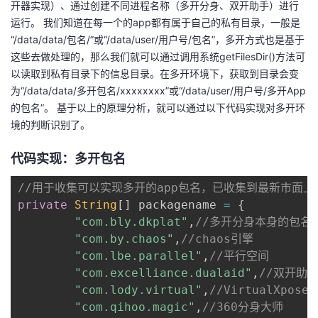
开器实现）、通过创建不同进程名称（多开分身、双开助手）进行
运行。 我们知道在每一个的app都有属于自己的私有目录，一般是
者
“/data/data/包名/”或“/data/user/用户号/包名”，多开方式也是基于
这些去做处理的，那么我们就可以通过调用系统getFilesDir()方法可
我
以读取到私有目录下的信息目录。在多开环境下，获取到目录会变
为“/data/data/多开包名/xxxxxxxx”或“/data/user/用户号/多开App
的
我
的包名”。 基于以上的原理分析，就可以通过以下代码实现对多开环
境的判断识别了。
博
的
我
代码实现：多开包名
客
论
的
我
//用于收集可以实现多开的app包名，已收集到最新市面上
坛
圈
的
我
private
String
[
]
 packagename 
=
{
"com.bly.dkplat"
,
//多开分身本身的包名
子
直
的
我
"com.by.chaos"
,
//chaos引擎
"com.lbe.parallel"
,
//平行空间
我
播
活
的
"com.excelliance.dualaid"
,
//双开助
"com.lody.virtual"
,
//VirtualXpose
我
动
关
的
"com.qihoo.magic"
,
//360分身大师