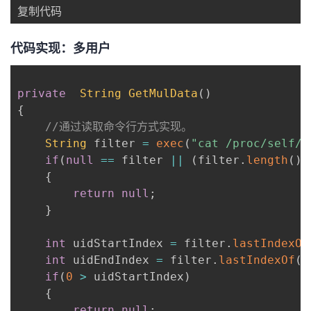
持
建
证
实
的
复制代码
议
验
收
代码实现：多用户
藏
private
String
GetMulData
(
)
{
//通过读取命令行方式实现。
String
 filter 
=
exec
(
"cat /proc/self/c
if
(
null
==
 filter 
||
(
filter
.
length
(
)
{
return
null
;
}
int
 uidStartIndex 
=
 filter
.
lastIndexOf
int
 uidEndIndex 
=
 filter
.
lastIndexOf
(
"
if
(
0
>
 uidStartIndex
)
{
return
null
;