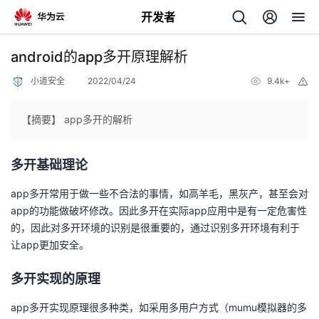
开发者
返
android的app多开原理解析
回
小道安全
2022/04/24
9.4k+
举
报
【摘要】 app多开的解析
多开基础理论
个
app多开常用于做一些不合法的事情，如高羊毛，黑灰产，甚至会对
我
人
app的功能做破坏修改。因此多开在实际app应用中是有一定危害性
的，因此对多开环境的识别是很重要的，通过识别多开环境有利于
的
主
让app更加安全。
开
页
多开实现的原理
app多开实现原理很多种类，如采用多用户方式（mumu模拟器的多
发