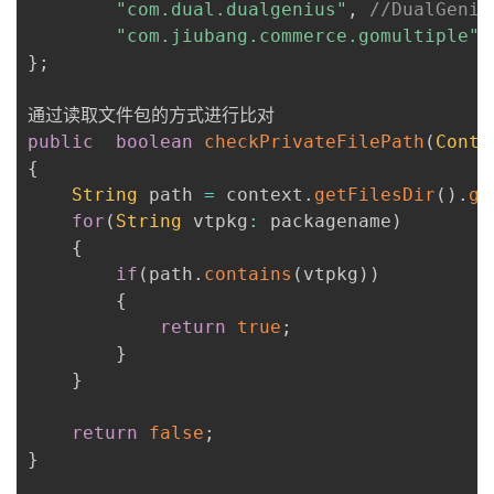
"com.dual.dualgenius"
,
//DualGen
我
注
的
开
"com.jiubang.commerce.gomultiple"
}
;
的
Programs
发
支
者
public
boolean
checkPrivateFilePath
(
Conte
{
持
学
String
 path 
=
 context
.
getFilesDir
(
)
.
ge
for
(
String
 vtpkg
:
 packagename
)
我
堂
{
if
(
path
.
contains
(
vtpkg
)
)
的
我
我
{
return
true
;
技
的
的
我
}
}
术
云
课
的
我
return
false
;
支
声
程
认
的
我
}