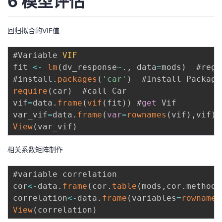
6 模型评估
回归拟合的VIF值
#Variable 
VIF
fit 
<
-
lm
(
dv_response
~
.
,
 data
=
mods
)
  #regr
#install
.
packages
(
'car'
)
  #Install Package
require
(
car
)
  #call Car

vif
=
data
.
frame
(
vif
(
fit
)
)
 #
get
 Vif

var_vif
=
data
.
frame
(
var
=
rownames
(
vif
)
,
vif
)
 
View
(
var_vif
)
相关系数矩阵制作
#variable correlation

cor
<
-
data
.
frame
(
cor
.
table
(
mods
,
cor
.
method 
correlation
<
-
data
.
frame
(
variables
=
rownames
View
(
correlation
)