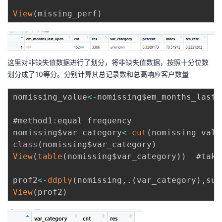
View
(
missing_perf
)
这里对非缺失值数据进行了划分，将非缺失值数据，按照十分位数
划分成了10等分。分别计算其总记录数和总高响应客户数量
nomissing_value
<
-
nomissing$em_months_last_
#method1
:
equal frequency

nomissing$var_category
<
-
cut
(
nomissing_valu
class
(
nomissing$var_category
)
View
(
table
(
nomissing$var_category
)
)
  #take
prof2
<
-
ddply
(
nomissing
,
.
(
var_category
)
,
sum
View
(
prof2
)