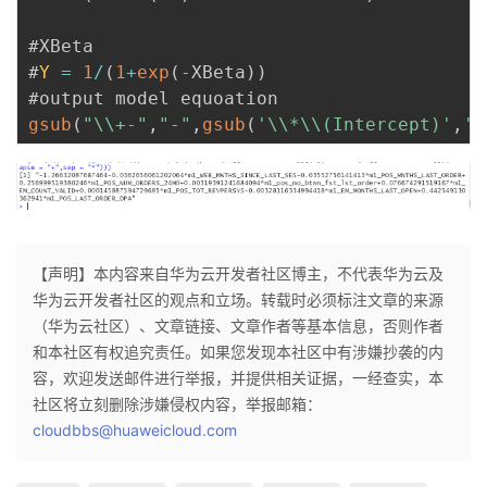
#XBeta

#
Y
=
1
/
(
1
+
exp
(
-
XBeta
)
)
gsub
(
"\\+-"
,
"-"
,
gsub
(
'\\*\\(Intercept)'
,
''
【声明】本内容来自华为云开发者社区博主，不代表华为云及
华为云开发者社区的观点和立场。转载时必须标注文章的来源
（华为云社区）、文章链接、文章作者等基本信息，否则作者
和本社区有权追究责任。如果您发现本社区中有涉嫌抄袭的内
容，欢迎发送邮件进行举报，并提供相关证据，一经查实，本
社区将立刻删除涉嫌侵权内容，举报邮箱：
cloudbbs@huaweicloud.com