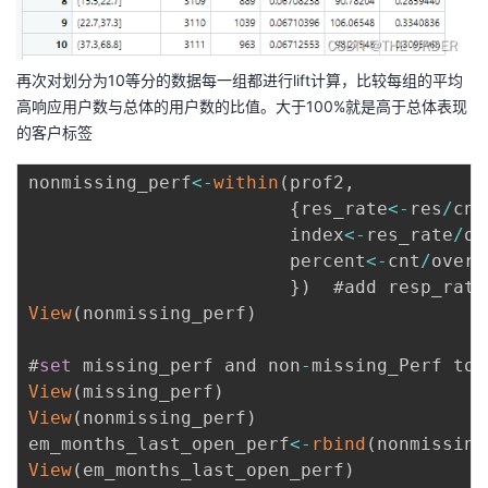
再次对划分为10等分的数据每一组都进行lift计算，比较每组的平均
高响应用户数与总体的用户数的比值。大于100%就是高于总体表现
的客户标签
nonmissing_perf
<
-
within
(
prof2
,
{
res_rate
<
-
res
/
cnt 
                        index
<
-
res_rate
/
ov
                        percent
<
-
cnt
/
overa
}
)
  #add resp_rate
View
(
nonmissing_perf
)
#
set
 missing_perf and non
-
View
(
missing_perf
)
View
(
nonmissing_perf
)
em_months_last_open_perf
<
-
rbind
(
nonmissing
View
(
em_months_last_open_perf
)