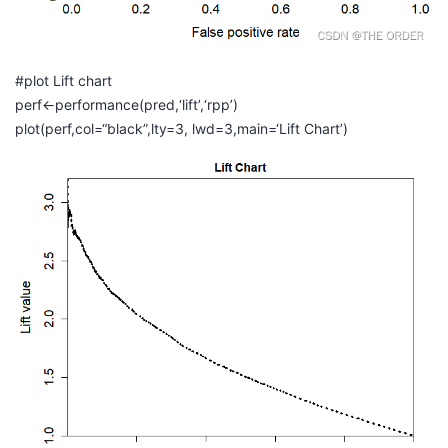
#plot Lift chart
perf<-performance(pred,‘lift’,‘rpp’)
plot(perf,col=“black”,lty=3, lwd=3,main=‘Lift Chart’)