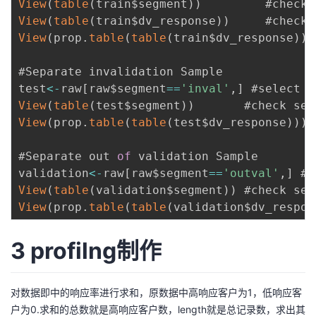
View
(
table
(
train$segment
)
)
持
建
证
实
的
View
(
table
(
train$dv_response
)
)
     #check 
View
(
prop
.
table
(
table
(
train$dv_response
)
)
)
议
验
收
#Separate invalidation Sample

藏
test
<
-
raw
[
raw$segment
==
'inval'
,
]
 #select 
i
View
(
table
(
test$segment
)
)
View
(
prop
.
table
(
table
(
test$dv_response
)
)
)
 
#Separate out 
of
 validation Sample

validation
<
-
raw
[
raw$segment
==
'outval'
,
]
 #s
View
(
table
(
validation$segment
)
)
View
(
prop
.
table
(
table
(
validation$dv_respon
3 profilng制作
对数据即中的响应率进行求和，原数据中高响应客户为1，低响应客
户为0.求和的总数就是高响应客户数，length就是总记录数，求出其