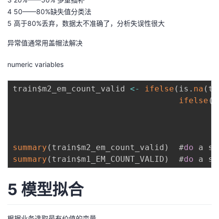
4 50——80%缺失值分类法
5 高于80%丢弃，数据太不准确了，分析失误性很大
异常值通常用盖帽法解决
numeric variables
train$m2_em_count_valid 
<
-
ifelse
(
is
.
na
(
tr
ifelse
(
t
i
                                          
summary
(
train$m2_em_count_valid
)
  #
do
summary
(
train$m1_EM_COUNT_VALID
)
  #
do
5 模型拟合
根据业务选取最有价值的变量