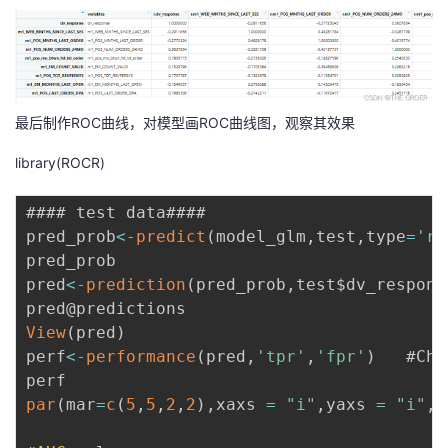
最后制作ROC曲线，对模型画ROC曲线图，观察其效果
library(ROCR)
#### test data####

pred_prob
<
-
predict
(
model_glm
,
test
,
type
=
're
pred_prob

pred
<
-
prediction
(
pred_prob
,
test$dv_respons
View
(
pred
)
perf
<
-
performance
(
pred
,
'tpr'
,
'fpr'
)
   #Che
par
(
mar
=
c
(
5
,
5
,
2
,
2
)
,
xaxs 
=
"i"
,
yaxs 
=
"i"
,
c