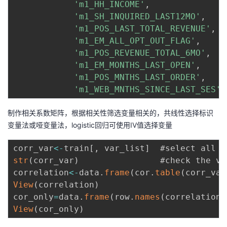
'm1_HH_INCOME'
,
'm1_SH_INQUIRED_LAST12MO'
,
'm1_POS_LAST_TOTAL_REVENUE'
,
'm1_EM_ALL_OPT_OUT_FLAG'
,
'm1_POS_REVENUE_TOTAL_6MO'
,
'm1_EM_MONTHS_LAST_OPEN'
,
'm1_POS_MNTHS_LAST_ORDER'
,
'm1_WEB_MNTHS_SINCE_LAST_SES'
)
制作相关系数矩阵，根据相关性筛选变量相关的，共线性选择标识
变量法或哑变量法，logistic回归可使用IV值选择变量
corr_var
<
-
train
[
,
 var_list
]
  #select all t
str
(
corr_var
)
                #check the va
correlation
<
-
data
.
frame
(
cor
.
table
(
corr_var
View
(
correlation
)
cor_only
=
data
.
frame
(
row
.
names
(
correlation
)
View
(
cor_only
)