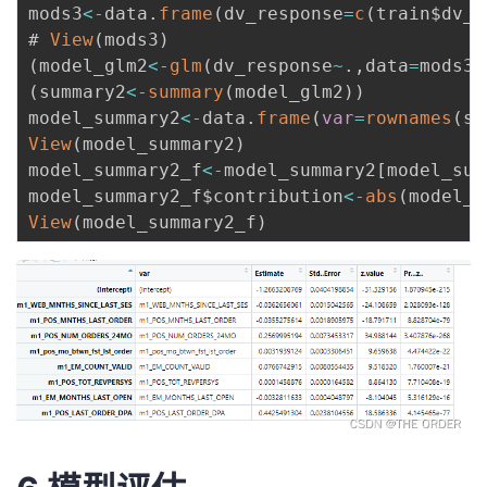
mods3
<
-
data
.
frame
(
dv_response
=
c
(
train$dv_r
# 
View
(
mods3
)
(
model_glm2
<
-
glm
(
dv_response
~
.
,
data
=
mods3
,
(
summary2
<
-
summary
(
model_glm2
)
)
model_summary2
<
-
data
.
frame
(
var
=
rownames
(
su
View
(
model_summary2
)
model_summary2_f
<
-
model_summary2
[
model_sum
model_summary2_f$contribution
<
-
abs
(
model_s
View
(
model_summary2_f
)