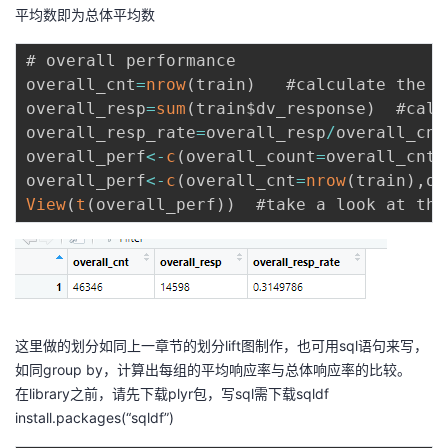
平均数即为总体平均数
# overall performance

overall_cnt
=
nrow
(
train
)
   #calculate the t
overall_resp
=
sum
(
train$dv_response
)
  #calc
overall_resp_rate
=
overall_resp
/
overall_cnt
overall_perf
<
-
c
(
overall_count
=
overall_cnt
,
overall_perf
<
-
c
(
overall_cnt
=
nrow
(
train
)
,
ov
View
(
t
(
overall_perf
)
)
这里做的划分如同上一章节的划分lift图制作，也可用sql语句来写，
如同group by，计算出每组的平均响应率与总体响应率的比较。
在library之前，请先下载plyr包，写sql需下载sqldf
install.packages(“sqldf”)