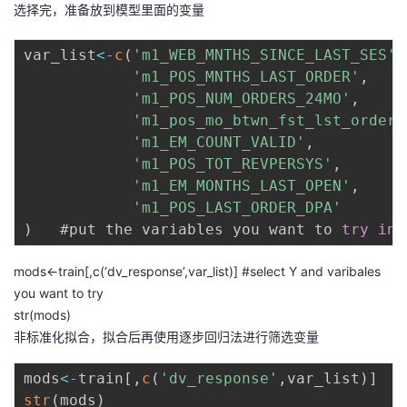
选择完，准备放到模型里面的变量
var_list
<
-
c
(
'm1_WEB_MNTHS_SINCE_LAST_SES'
,
'm1_POS_MNTHS_LAST_ORDER'
,
'm1_POS_NUM_ORDERS_24MO'
,
'm1_pos_mo_btwn_fst_lst_order'
'm1_EM_COUNT_VALID'
,
'm1_POS_TOT_REVPERSYS'
,
'm1_EM_MONTHS_LAST_OPEN'
,
'm1_POS_LAST_ORDER_DPA'
)
   #put the variables you want to 
try
in
mods<-train[,c(‘dv_response’,var_list)] #select Y and varibales
you want to try
str(mods)
非标准化拟合，拟合后再使用逐步回归法进行筛选变量
mods
<
-
train
[
,
c
(
'dv_response'
,
var_list
)
]
  #
str
(
mods
)