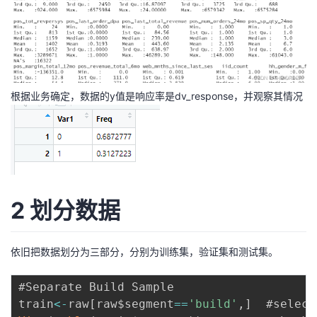
我
注
的
开
的
Programs
发
支
者
根据业务确定，数据的y值是响应率是dv_response，并观察其情况
持
学
我
堂
的
我
我
2 划分数据
技
的
的
我
依旧把数据划分为三部分，分别为训练集，验证集和测试集。
术
云
课
的
我
#Separate Build Sample

支
声
程
认
的
我
train
<
-
raw
[
raw$segment
==
'build'
,
]
  #select