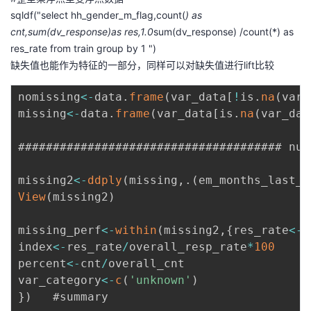
sqldf("select hh_gender_m_flag,count(
) as
cnt,sum(dv_response)as res,1.0
sum(dv_response) /count(*) as
res_rate from train group by 1 ")
缺失值也能作为特征的一部分，同样可以对缺失值进行lift比较
nomissing
<
-
data
.
frame
(
var_data
[
!
is
.
na
(
var_
missing
<
-
data
.
frame
(
var_data
[
is
.
na
(
var_dat
###################################### num
missing2
<
-
ddply
(
missing
,
.
(
em_months_last_o
View
(
missing2
)
missing_perf
<
-
within
(
missing2
,
{
res_rate
<
-
r
index
<
-
res_rate
/
overall_resp_rate
*
100
percent
<
-
cnt
/
overall_cnt

var_category
<
-
c
(
'unknown'
)
}
)
   #summary
