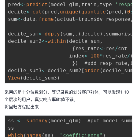
pred
<
-
predict
(
model_glm
,
train
,
type
=
'respon
decile
<
-
cut
(
pred
,
unique
(
quantile
(
pred
,
(
0
:
1
sum
<
-
data
.
frame
(
actual
=
train$dv_response
,
p
decile_sum
<
-
ddply
(
sum
,
.
(
decile
)
,
summarise
,
decile_sum2
<
-
within
(
decile_sum
,
{
res_rate
<
-
res
/
cnt 

                    index
<
-
100
*
res_rate
/
(
s
}
)
  #add resp_rate
,
in
decile_sum3
<
-
decile_sum2
[
order
(
decile_sum2
View
(
decile_sum3
)
采用的是十分位数划分，等记录数的划分客户群体，可以发现1-10
个层次的用户，真实响应率lift值不错。
将回归方程贴出来
ss 
<
-
summary
(
model_glm
)
  #put model summa
which
(
names
(
ss
)
==
"coefficients"
)