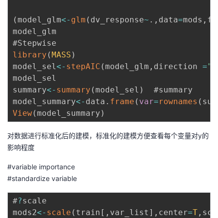
(
model_glm
<
-
glm
(
dv_response
~
.
,
data
=
mods
,
fa
model_glm

library
(
MASS
)
model_sel
<
-
stepAIC
(
model_glm
,
direction 
=
"b
model_sel

summary
<
-
summary
(
model_sel
)
  #summary

model_summary
<
-
data
.
frame
(
var
=
rownames
(
sum
View
(
model_summary
)
对数据进行标准化后的建模，标准化的建模方便查看每个变量对y的
影响程度
#variable importance
#standardize variable
#
?
scale

mods2
<
-
scale
(
train
[
,
var_list
]
,
center
=
T
,
sca