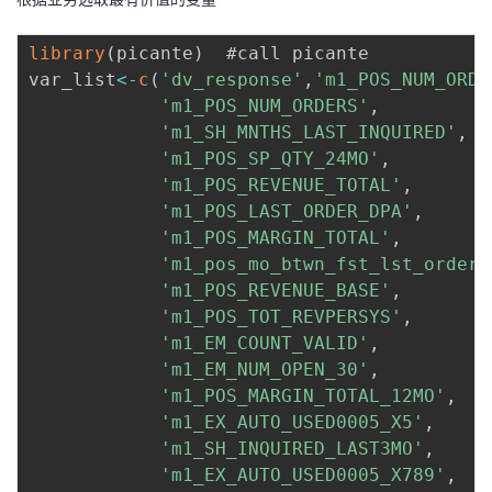
library
(
picante
)
  #call picante

var_list
<
-
c
(
'dv_response'
,
'm1_POS_NUM_ORDE
'm1_POS_NUM_ORDERS'
,
'm1_SH_MNTHS_LAST_INQUIRED'
,
'm1_POS_SP_QTY_24MO'
,
'm1_POS_REVENUE_TOTAL'
,
'm1_POS_LAST_ORDER_DPA'
,
'm1_POS_MARGIN_TOTAL'
,
'm1_pos_mo_btwn_fst_lst_order'
'm1_POS_REVENUE_BASE'
,
'm1_POS_TOT_REVPERSYS'
,
'm1_EM_COUNT_VALID'
,
'm1_EM_NUM_OPEN_30'
,
'm1_POS_MARGIN_TOTAL_12MO'
,
'm1_EX_AUTO_USED0005_X5'
,
'm1_SH_INQUIRED_LAST3MO'
,
'm1_EX_AUTO_USED0005_X789'
,