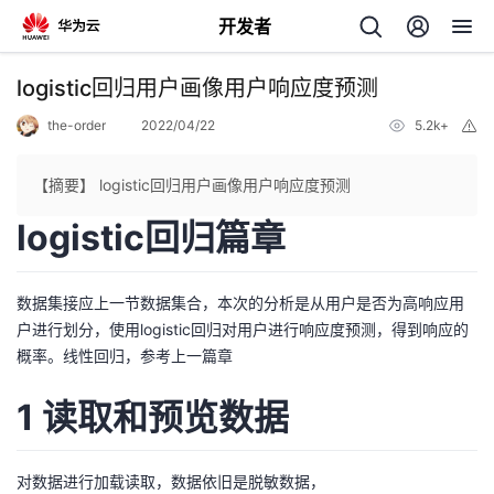
开发者
返
logistic回归用户画像用户响应度预测
回
the-order
2022/04/22
5.2k+
举
报
【摘要】 logistic回归用户画像用户响应度预测
logistic回归篇章
个
数据集接应上一节数据集合，本次的分析是从用户是否为高响应用
我
人
户进行划分，使用logistic回归对用户进行响应度预测，得到响应的
概率。线性回归，参考上一篇章
的
主
1 读取和预览数据
开
页
发
对数据进行加载读取，数据依旧是脱敏数据，