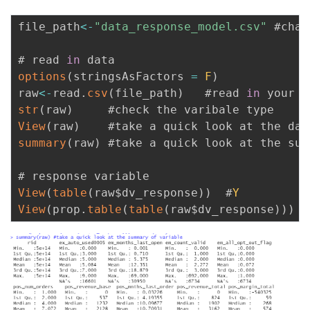
者
file_path
<
-
"data_response_model.csv"
 #chan
我
# read 
in
options
(
stringsAsFactors 
=
F
)
的
我
raw
<
-
read
.
csv
(
file_path
)
   #read 
in
str
(
raw
)
博
的
我
View
(
raw
)
summary
(
raw
)
 #take a quick look at the sum
客
论
的
我
坛
圈
的
我
View
(
table
(
raw$dv_response
)
)
  #
Y
View
(
prop
.
table
(
table
(
raw$dv_response
)
)
)
 #
子
直
的
我
我
播
活
的
我
动
关
的