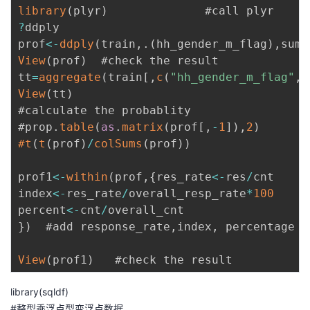
library
(
plyr
)
?
ddply

prof
<
-
ddply
(
train
,
.
(
hh_gender_m_flag
)
,
summ
View
(
prof
)
  #check the result

tt
=
aggregate
(
train
[
,
c
(
"hh_gender_m_flag"
,
"
View
(
tt
)
#calculate the probablity

#prop
.
table
(
as
.
matrix
(
prof
[
,
-
1
]
)
,
2
)
#t
(
t
(
prof
)
/
colSums
(
prof
)
)
prof1
<
-
within
(
prof
,
{
res_rate
<
-
res
/
cnt 

index
<
-
res_rate
/
overall_resp_rate
*
100
percent
<
-
cnt
/
}
)
  #add response_rate
,
index
,
 percentage

View
(
prof1
)
library(sqldf)
#整型乘浮点型变浮点数据