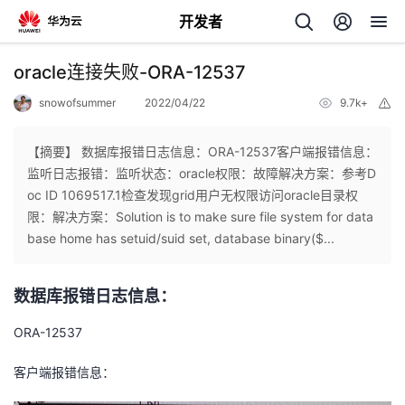
开发者
返
oracle连接失败-ORA-12537
回
snowofsummer
2022/04/22
9.7k+
举
报
【摘要】 数据库报错日志信息：ORA-12537客户端报错信息：
监听日志报错：监听状态：oracle权限：故障解决方案：参考D
oc ID 1069517.1检查发现grid用户无权限访问oracle目录权
个
限：解决方案：Solution is to make sure file system for data
base home has setuid/suid set, database binary($...
我
人
数据库报错日志信息：
的
主
ORA-12537
开
页
客户端报错信息：
发