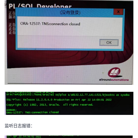
者
我
的
我
博
的
我
客
论
的
我
坛
圈
的
我
子
直
的
我
我
播
活
的
监听日志报错：
我
动
关
的