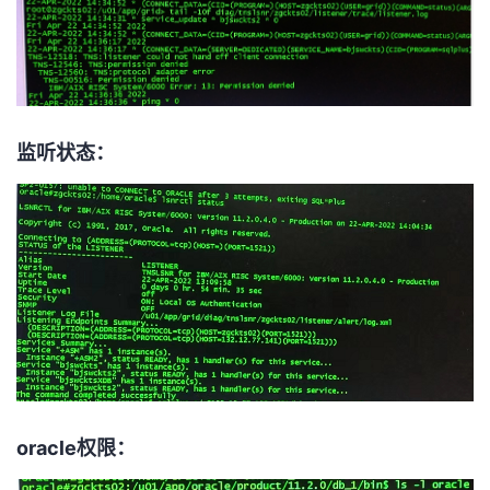
我
注
的
开
的
Programs
发
支
者
监听状态：
持
学
我
堂
的
我
我
技
的
的
我
术
云
课
的
我
oracle权限：
支
声
程
认
的
我