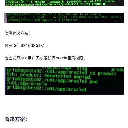
持
建
证
实
的
议
验
收
藏
故障解决方案：
参考
Doc ID 1069517.1
检查发现grid用户无权限访问oracle目录权限：
解决方案：