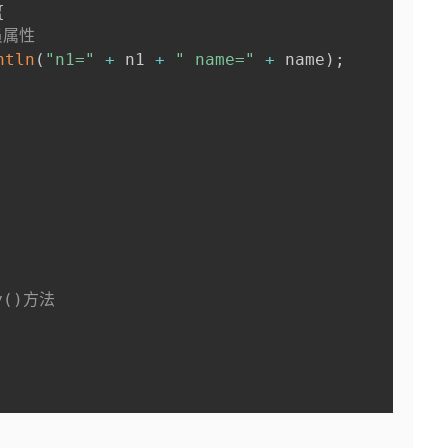
{
员属性
ntln
(
"n1="
+
 n1 
+
" name="
+
 name
)
;
y()方法