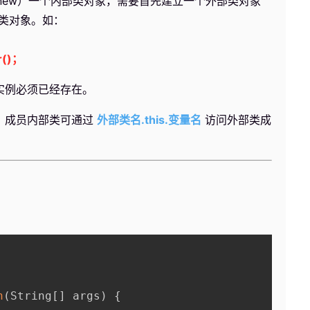
ew）一个内部类对象，需要首先建立一个外部类对象
类对象。如：
r()；
实例必须已经存在。
，成员内部类可通过
外部类名.this.变量名
访问外部类成
n
(
String
[
]
 args
)
{