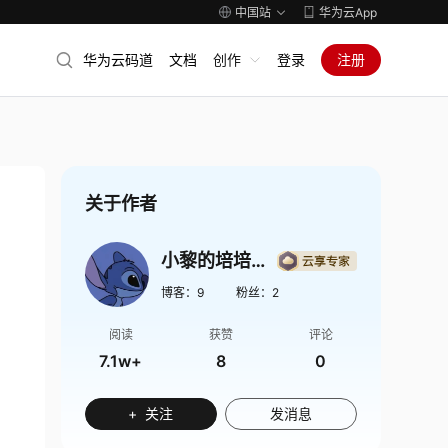
中国站
华为云App
华为云码道
文档
创作
登录
注册
关于作者
小黎的培培笔录
博客：
9
粉丝：
2
阅读
获赞
评论
7.1w+
8
0
+ 关注
发消息