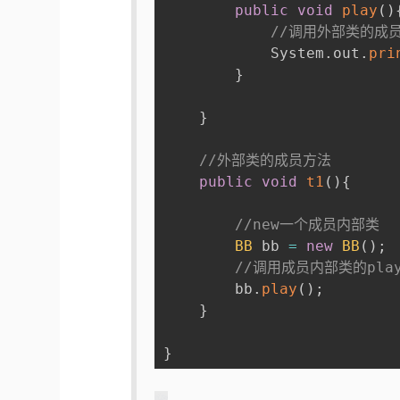
public
void
play
(
)
//调用外部类的成
            System
.
out
.
pri
}
}
//外部类的成员方法    
public
void
t1
(
)
{
//new一个成员内部类
BB
 bb 
=
new
BB
(
)
;
//调用成员内部类的pla
        bb
.
play
(
)
;
}
}