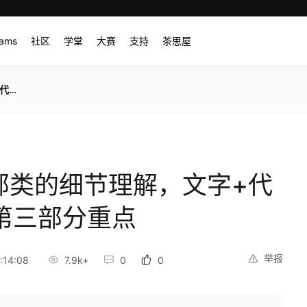
rams
社区
学堂
大赛
支持
茶思屋
重点
内部类的细节理解，文字+代
-第三部分重点
举报
:14:08
7.9k+
0
0