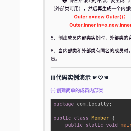
❷ 而在外部类的外部，要生成（n
（外部类可用），然后再生成一个内部
Outer o=new Outer()；
Outer.Inner in=o.new.Inne
5、创建成员内部类实例时，外部类的
6、当内部类和外部类有同名的成员时
员。
Ⅲ代码实例演示 ☛♡☚
㈠ 创建简单的成员内部类
package
 com
.
Locally
;
public
class
Member
{
public
static
void
mai