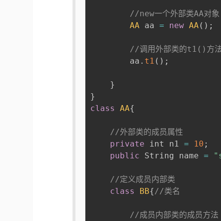
//new一个外部类AA对象
AA
 aa 
=
new
AA
(
)
;
//调用外部类的t1()方
        aa
.
t1
(
)
;
}
}
class
AA
{
//外部类的成员属性
private
 int n1 
=
10
;
public
 String name 
=
"
//定义成员内部类
class
BB
{
//类名
//成员内部类的成员方法