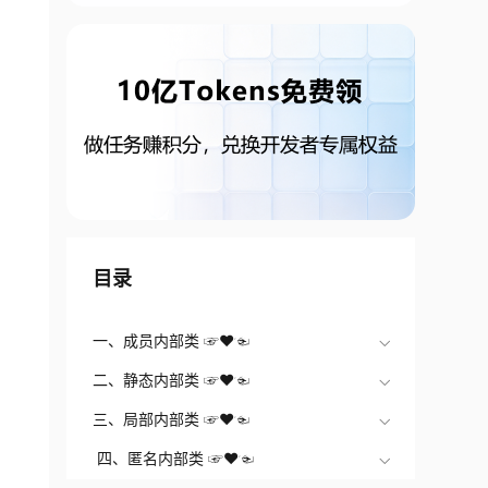
目录
一、成员内部类 ☞♥☜
二、静态内部类 ☞♥☜
三、局部内部类 ☞♥☜
四、匿名内部类 ☞♥☜