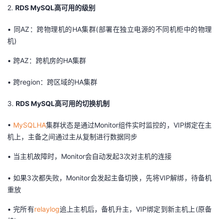
2.
RDS MySQL高可用的级别
议
注
验
收
•
同AZ：跨物理机的HA集群(部署在独立电源的不同机柜中的物理
藏
机)
•
跨AZ：跨机房的HA集群
•
跨region：跨区域的HA集群
3.
RDS MySQL高可用的切换机制
•
MySQLHA
集群状态是通过Monitor组件实时监控的，VIP绑定在主
机上，主备之间通过主从复制进行数据同步
•
当主机故障时，Monitor会自动发起3次对主机的连接
•
如果3次都失败，Monitor会发起主备切换，先将VIP解绑，待备机
重放
•
完所有
relaylog
追上主机后，备机升主，VIP绑定到新主机上(原备