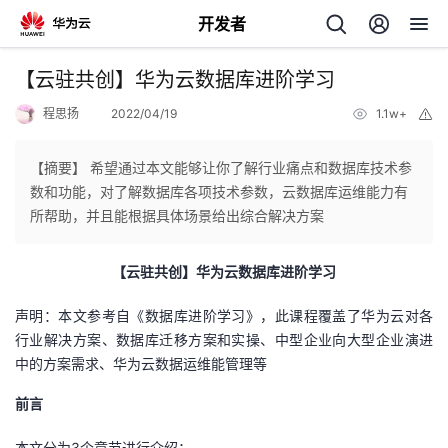
开发者
返
【云驻共创】华为云数据库进阶学习
回
程思扬
2022/04/19
1.1w+
举
报
【摘要】 希望通过本文能够让你了解行业痛点和数据库技术参
数和功能，对了解数据库各项技术参数，云数据库运维能力有
所帮助，并且能根据具体场景给出综合解决方案
个
【云驻共创】
华为云数据库进阶学习
我
人
声明：本文参考自《数据库进阶学习》，此课程覆盖了华为云对各
我
的
主
行业解决方案、数据库迁移方案和实操、中型企业向大型企业演进
中的方案需求、华为云数据运维能管理等
我
的
开
页
前言
我
的
开
发
本文分为
3
个章节进行介绍：