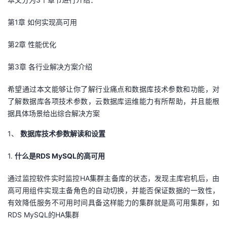
的
Programs
发
者
第1章 如何实现高可用
支
者
我
第2章 性能优化
持
学
第3章 各行业解决方案介绍
的
我
希望通过本文能够
让
你了解行业痛点和数据库技术参数和功能
，对
我
堂
博
的
我
了解数据库各项技术参数，云数据库运维能力有所帮助，
并且
能根
据具体场景给出综合解决方案
的
我
客
论
的
我
我
1、
数据库技术参数解读和设置
技
的
坛
圈
的
我
的
我
1.
什么是RDS MySQL的高可用
术
云
子
直
的
我
课
的
我
通过监控软件实时监控HA集群主备库的状态，发现主库宕机后，由
支
声
播
活
的
程
认
的
我
高可用组件实现主备角色的自动切换，并能否保证数据的一致性，
有效降低服务不可用时间具备这样能力的集群就是高可用集群，如
持
建
动
关
证
实
的
RDS MySQL的HA集群