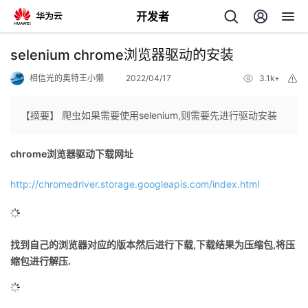
开发者
返
selenium chrome浏览器驱动的安装
回
相信光的奥特王小懒
2022/04/17
3.1k+
举
报
【摘要】 爬虫如果需要使用selenium,则需要先进行驱动安装
chrome浏览器驱动下载网址
个
http://chromedriver.storage.googleapis.com/index.html
我
人
我
的
主
找到自己的浏览器对应的版本然后进行下载,下载结果为压缩包,将压
缩包进行解压.
我
的
开
页
我
的
开
发