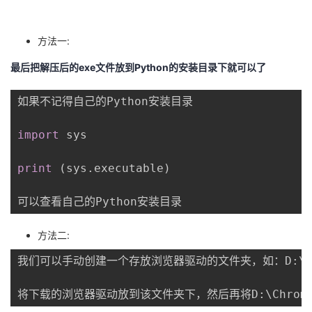
的
Programs
发
者
方法一:
支
者
我
最后把解压后的exe文件放到Python的安装目录下就可以了
持
学
的
我
如果不记得自己的Python安装目录

我
堂
博
的
我
import
 sys

的
我
客
论
的
我
我
print
(
sys
.
executable
)
技
的
坛
圈
的
我
的
我
术
云
子
直
的
我
课
的
我
方法二:
支
声
播
活
的
我们可以手动创建一个存放浏览器驱动的文件夹，如：D
程
认
的
我
:
\C
持
建
动
关
将下载的浏览器驱动放到该文件夹下，然后再将D
证
实
的
:
\Chro