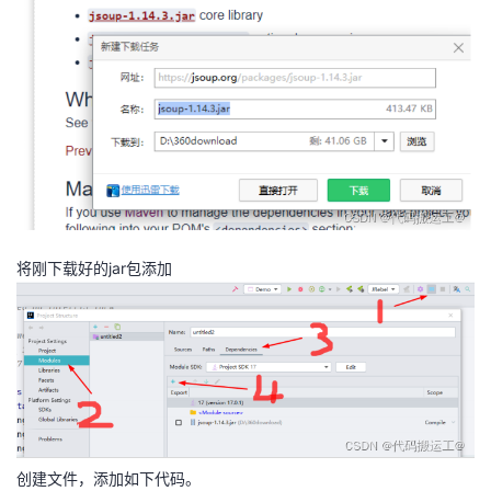
者
我
的
我
博
的
我
客
论
的
我
将刚下载好的jar包添加
坛
圈
的
我
子
直
的
我
我
播
活
的
我
动
关
的
创建文件，添加如下代码。