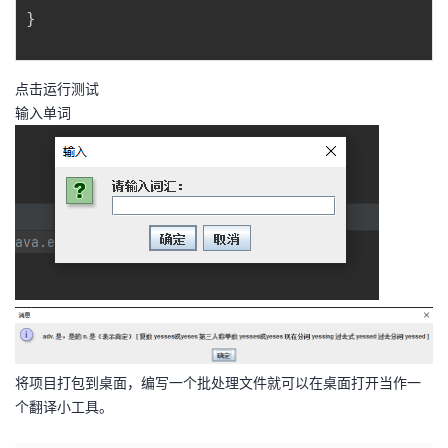
持
建
证
实
的
}
议
验
收
点击运行测试
藏
输入单词
将项目打包到桌面，编写一个批处理文件就可以在桌面打开当作一
个翻译小工具。