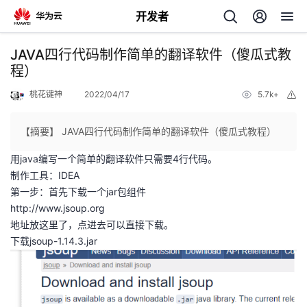
开发者
返
JAVA四行代码制作简单的翻译软件（傻瓜式教
回
程）
桃花键神
2022/04/17
5.7k+
举
报
【摘要】 JAVA四行代码制作简单的翻译软件（傻瓜式教程）
用java编写一个简单的翻译软件只需要4行代码。
个
制作工具：IDEA
第一步：首先下载一个jar包组件
我
人
http://www.jsoup.org
地址放这里了，点进去可以直接下载。
的
主
下载jsoup-1.14.3.jar
开
页
发