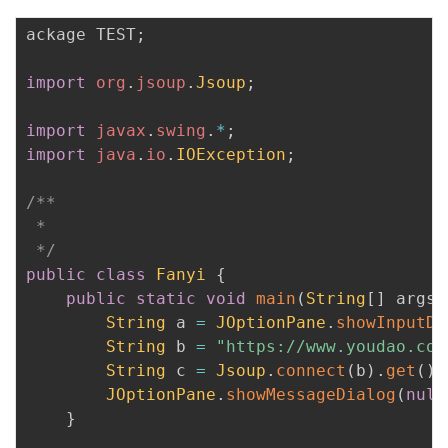
我
注
的
开
ackage TEST
;
的
Programs
发
import
org
.
jsoup
.
Jsoup
;
支
者
import
javax
.
swing
.
*
;
import
java
.
io
.
IOException
;
持
学
/**

我
堂
 *

 */
的
我
我
public
class
Fanyi
{
public
static
void
main
(
String
[
]
 args
)
技
的
的
我
String
 a 
=
JOptionPane
.
showInputDi
String
 b 
=
"https://www.youdao.com
术
云
课
的
我
String
 c 
=
Jsoup
.
connect
(
b
)
.
get
(
)
.
JOptionPane
.
showMessageDialog
(
null
支
声
程
认
的
我
}