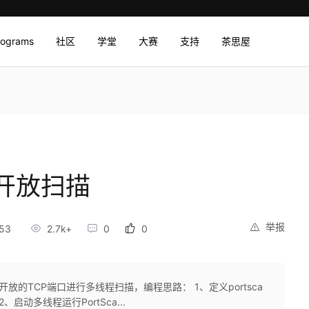
rograms
社区
学堂
大赛
支持
茶思屋
开放扫描
举报
53
2.7k+
0
0
主机开放的TCP端口进行多线程扫描，编程思路： 1、定义portsca
、启动多线程运行PortSca...