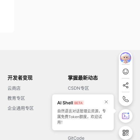
开发者变现
掌握最新动态
云商店
CSDN专区
教育专区
知乎
AI Shell
企业通用专区
开源中国
自然语言对话管理云资源，专
属免费Token额度，欢迎试
51CTO
用！
今日头条
GitCode