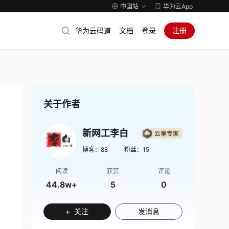
中国站
华为云App
华为云码道
文档
登录
注册
关于作者
新网工李白
博客：
88
粉丝：
15
阅读
获赞
评论
44.8w+
5
0
+ 关注
发消息