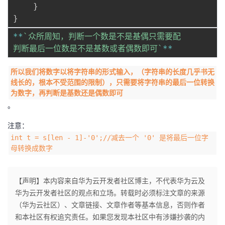
持
建
证
实
的
}
}
议
验
收
**
`
众所周知，判断一个数是不是基偶只需要配

判断最后一位数是不是基数或者偶数即可
`
**
藏
所以我们将数字以将字符串的形式输入，（字符串的长度几乎书无
线长的，根本不受范围的限制），只需要将字符串的最后一位转换
为数字，再判断是基数还是偶数即可
。
注意：
int t = s[len - 1]-'0';//减去一个 '0' 是将最后一位字
母转换成数字
【声明】本内容来自华为云开发者社区博主，不代表华为云及
华为云开发者社区的观点和立场。转载时必须标注文章的来源
（华为云社区）、文章链接、文章作者等基本信息，否则作者
和本社区有权追究责任。如果您发现本社区中有涉嫌抄袭的内