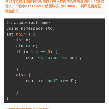
当没有取值范围限制的时候我们可以很简单的判断基偶性，只需要
输入一个数字n(cin>>n),然后取模（n%2==0），判断是否为基
者
偶性即可
我
#include
<
iostream
>
using namespace std
;
的
我
int 
main
(
)
{
	int n
;
博
的
我
	cin 
>>
 n
;
if
(
n 
%
2
==
0
)
{
客
论
的
我
		cout 
<<
"even"
<<
 endl
;
坛
圈
的
我
}
else
{
子
直
的
我
		cout 
<<
"odd"
<<
endl
;
我
播
活
的
}
}
我
动
关
的