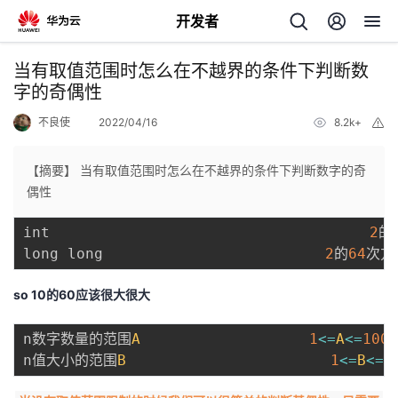
开发者
返
当有取值范围时怎么在不越界的条件下判断数
回
字的奇偶性
不良使
2022/04/16
8.2k+
举
报
【摘要】 当有取值范围时怎么在不越界的条件下判断数字的奇
偶性
个
int                                    
2
的
long long                         
2
的
64
我
人
so 10的60应该很大很大
的
主
n数字数量的范围
A
1
<=
A
<=
100
开
页
n值大小的范围
B
1
<=
B
<=
1
发