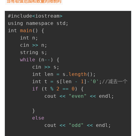
当有取值范围和数量的限制时
我
注
的
开
#include
<
iostream
>
的
Programs
发
using namespace std
;
int 
main
(
)
{
支
者
	int n
;
	cin 
>>
 n
;
持
学
	string s
;
while
(
n
--
)
{
我
堂
		cin 
>>
 s
;
		int len 
=
 s
.
length
(
)
;
的
我
我
		int t 
=
 s
[
len 
-
1
]
-
'0'
;
//减去一个  
if
(
t 
%
2
==
0
)
{
技
的
的
我
			cout 
<<
"even"
<<
 endl
;
术
云
课
的
我
}
else
支
声
程
认
的
我
			cout 
<<
"odd"
<<
 endl
;