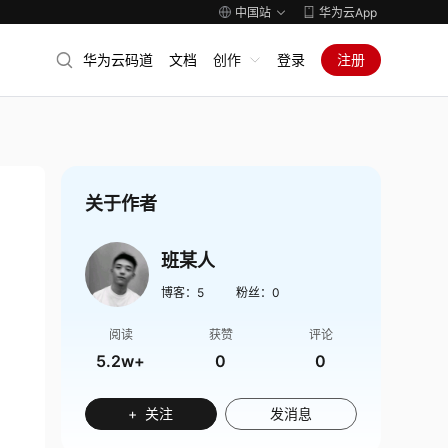
中国站
华为云App
华为云码道
文档
创作
登录
注册
关于作者
班某人
博客：
5
粉丝：
0
阅读
获赞
评论
5.2w+
0
0
+ 关注
发消息