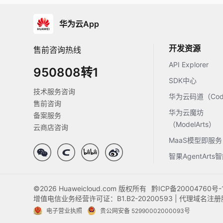
华为云App
开发资源
售前咨询热线
API Explorer
950808转1
SDK中心
技术服务咨询
华为云码道（Code
售前咨询
华为云魔坊
备案服务
（ModelArts）
云商店咨询
MaaS模型即服务
智果AgentArt
©2026 Huaweicloud.com 版权所有
黔ICP备20004760号-
增值电信业务经营许可证：B1.B2-20200593 | 代理域名
电子营业执照
贵公网安备 52990002000093号