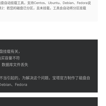
载工具，支持Centos、Ubuntu、Debian、Fedora说
目录2：若您的磁盘已分区，且未挂载，工具会自动将分区挂载
盘挂载有关，
购买容量不符
、数据库文件丢失
不当引起的，为解决这个问题，宝塔官方制作了磁盘自
bian、Fedora