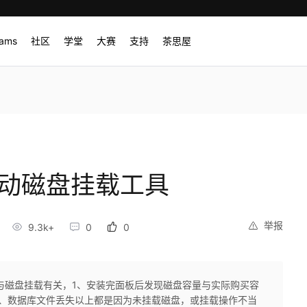
rams
社区
学堂
大赛
支持
茶思屋
ux自动磁盘挂载工具
举报
9.3k+
0
0
与磁盘挂载有关，1、安装完面板后发现磁盘容量与实际购买容
站、数据库文件丢失以上都是因为未挂载磁盘，或挂载操作不当