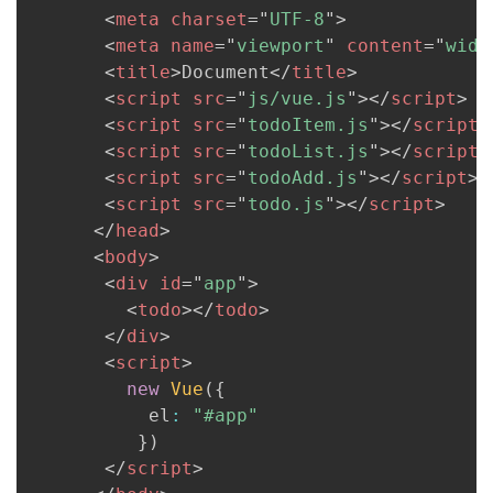
<
meta
charset
=
"
UTF-8
"
>
<
meta
name
=
"
viewport
"
content
=
"
widt
<
title
>
Document
</
title
>
<
script
src
=
"
js/vue.js
"
>
</
script
>
<
script
src
=
"
todoItem.js
"
>
</
script
>
<
script
src
=
"
todoList.js
"
>
</
script
>
<
script
src
=
"
todoAdd.js
"
>
</
script
>
<
script
src
=
"
todo.js
"
>
</
script
>
</
head
>
<
body
>
<
div
id
=
"
app
"
>
<
todo
>
</
todo
>
</
div
>
<
script
>
new
Vue
(
{
           el
:
"#app"
}
)
</
script
>