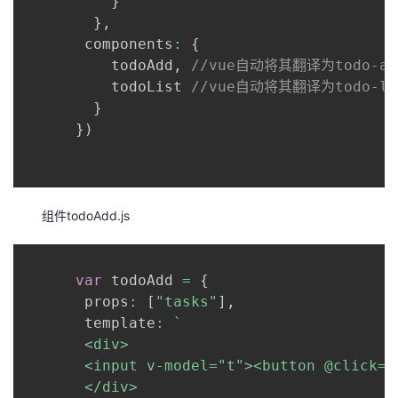
}
}
,
       components
:
{
          todoAdd
,
//vue自动将其翻译为todo-ad
          todoList 
//vue自动将其翻译为todo-li
}
}
)
组件todoAdd.js
var
 todoAdd 
=
{
       props
:
[
"tasks"
]
,
       template
:
`
       <div>

       <input v-model="t"><button @click="a
       </div>
