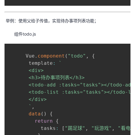
举例：使用父给子传值，实现待办事项列表功能；
组件todo.js
      Vue
.
component
(
"todo"
,
{
       template
:
`
       <div>

       <h3>待办事项列表</h3>

       <todo-add :tasks="tasks"></todo-add>
       <todo-list :tasks="tasks"></todo-lis
       </div>

`
,
data
(
)
{
return
{
           tasks
:
[
"踢足球"
,
"玩游戏"
,
"看电视