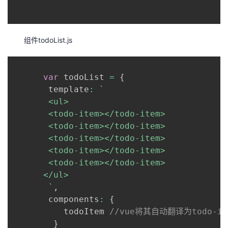
组件todoList.js
var
 todoList 
=
{
       template
:
`
       <ul>

       <todo-item></todo-item>

       <todo-item></todo-item>

       <todo-item></todo-item>

       <todo-item></todo-item>

       <todo-item></todo-item>

      </ul>

`
,
       components
:
{
          todoItem 
//vue将其自动翻译为todo-it
}