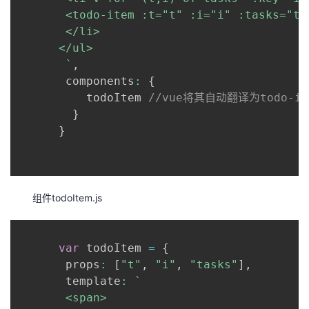
       <todo-item :t="t" :i="i" :tasks="tas
       </li>

      </ul>

`
,
       components
:
{
          todoItem 
//vue将其自动翻译为todo-it
}
}
组件todoItem.js
var
 todoItem 
=
{
       props
:
[
"t"
,
"i"
,
"tasks"
]
,
       template
:
`
       <span>
