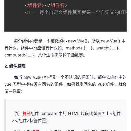
持
建
证
实
的
<
组件名
>
</
组件名
>
<!-- 每个自定义组件其实就是一个自定义的HTML
议
验
收
藏
每个组件内都是一个缩微的小 new Vue()，所以 new Vue() 中
有什么，组件中也应该有什么如：methods:{ ... }、watch:{ ... }、
computed:{ ... }、八个生命周期钩子函数等。
2. 组件原理
每当 new Vue() 扫描到一个不认识的标签时，都会去内存中的
vue 类型中找有没有同名的组件，如果找到同名的 vue 组件，就会
做三件事：
（1）
复制
组件 template 中的 HTML 片段代替页面上<组件
></组件>标签位置；