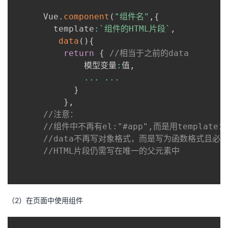
我
注
的
开
      Vue
.
component
(
"组件名"
,
{
     	template
:
`
组件的HTML片段
`
,
的
Programs
发
data
(
)
{
return
{
//相当于之前的data
支
者
              模型变量
:
值
,
...
...
持
学
}
}
,
我
堂
//注意：
//组件中不再有el:"#app",而是用template
的
我
我
//data不再写对象格式，而是写为函数格式且必须r
//HTML片段仍需写在唯一的父元素中
技
的
的
我
术
云
课
的
我
（2）在页面中使用组件
支
声
程
认
的
我