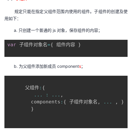
规定只能在指定父组件范围内使用的组件。子组件的创建及使
用如下：
a. 只创建一个普通的 js 对象，保存组件的内容；
var
 子组件对象名
=
{
 组件内容 
}
b. 为父组件添加新成员 component
s
；
      父组件
:
{
...
:
...
,
        components
:
{
 子组件对象名
,
...
,
}
}