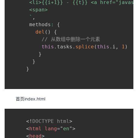
       <li>{{i+1}} - {{t}} <a href="javasc
       <span>

`
,
       methods
:
{
del
(
)
{
// 从数组中删除一个元素
this
.
tasks
.
splice
(
this
.
i
,
1
)
}
}
}
首页index.html
<!
DOCTYPE
html
>
<
html
lang
=
"
en
"
>
<
head
>