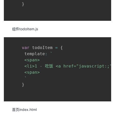
}
组件todoItem.js
var
 todoItem 
=
{
       template
:
`
       <span>

       <li>1 - 吃饭 <a href="javascript:;">×
       <span>

`
}
首页index.html