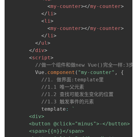
<
my-counter
>
</
my-counter
>
</
li
>
<
li
>
<
my-counter
>
</
my-counter
>
</
li
>
</
ul
>
</
div
>
<
script
>
//做一个组件和做new Vue()完全一样:3步
         Vue
.
component
(
"my-counter"
,
{
//1. 做界面:template里
//1.1 唯一父元素
//1.2 查找可能发生变化的位置
//1.3 触发事件的元素
           template
:
`
       <div>

       <button @click="minus">-</button>

       <span>{{n}}</span>
