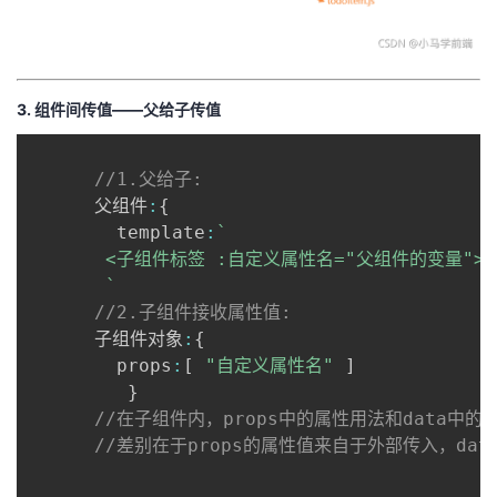
3. 组件间传值——
父给子传值
//1.父给子: 
      父组件
:
{
        template
:
`
       <子组件标签 :自定义属性名="父组件的变量">

`
//2.子组件接收属性值: 
      子组件对象
:
{
        props
:
[
"自定义属性名"
]
}
//在子组件内，props中的属性用法和data中
//差别在于props的属性值来自于外部传入，da