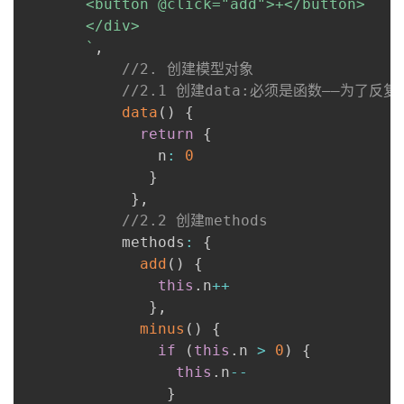
       <button @click="add">+</button>

       </div>

`
,
//2. 创建模型对象
//2.1 创建data:必须是函数——为了反复
data
(
)
{
return
{
               n
:
0
}
}
,
//2.2 创建methods
           methods
:
{
add
(
)
{
this
.
n
++
}
,
minus
(
)
{
if
(
this
.
n 
>
0
)
{
this
.
n
--
}