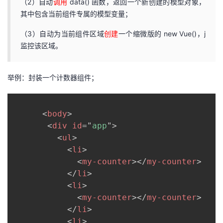
（2）自动
调用
data() 函数，返回一个新创建的模型对象，
其中包含当前组件专属的模型变量；
（3）自动为当前组件区域
创建
一个缩微版的 new Vue()，j
监控该区域。
举例：封装一个计数器组件；
<
body
>
<
div
id
=
"
app
"
>
<
ul
>
<
li
>
<
my-counter
>
</
my-counter
>
</
li
>
<
li
>
<
my-counter
>
</
my-counter
>
</
li
>
<
li
>