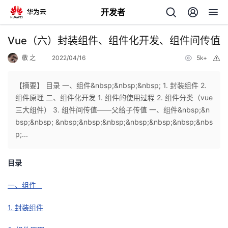
开发者
返
Vue（六）封装组件、组件化开发、组件间传值
回
敬 之
2022/04/16
5k+
举
报
【摘要】 目录 一、组件&nbsp;&nbsp;&nbsp; 1. 封装组件 2.
组件原理 二、组件化开发 1. 组件的使用过程 2. 组件分类（vue
三大组件） 3. 组件间传值——父给子传值 一、组件&nbsp;&n
个
bsp;&nbsp; &nbsp;&nbsp;&nbsp;&nbsp;&nbsp;&nbsp;&nbs
p;...
我
人
目录
的
主
一、组件
开
页
1. 封装组件
发