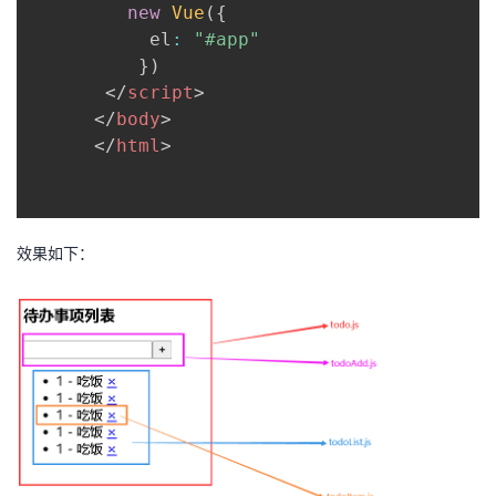
new
Vue
(
{
           el
:
"#app"
}
)
</
script
>
</
body
>
</
html
>
效果如下：