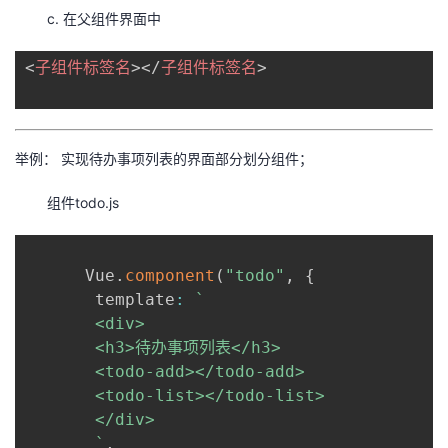
c. 在父组件界面中
<
子组件标签名
>
</
子组件标签名
>
举例： 实现待办事项列表的界面部分划分组件；
组件todo.js
      Vue
.
component
(
"todo"
,
{
       template
:
`
       <div>

       <h3>待办事项列表</h3>

       <todo-add></todo-add>

       <todo-list></todo-list>

       </div>

`
,