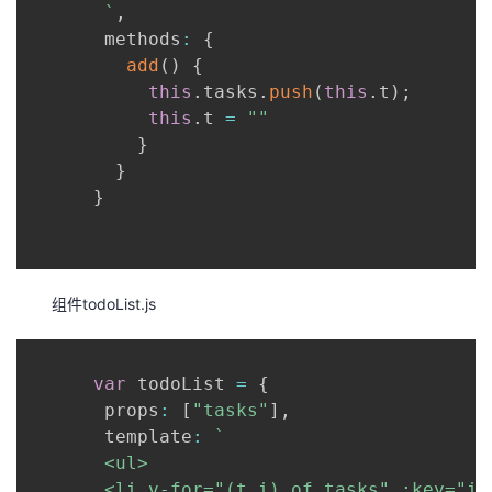
`
,
       methods
:
{
add
(
)
{
this
.
tasks
.
push
(
this
.
t
)
;
this
.
t 
=
""
}
}
}
组件todoList.js
var
 todoList 
=
{
       props
:
[
"tasks"
]
,
       template
:
`
       <ul>

       <li v-for="(t,i) of tasks" :key="i">