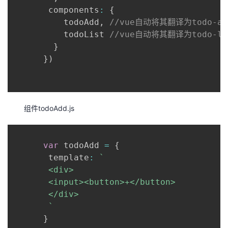
       components
:
{
          todoAdd
,
//vue自动将其翻译为todo-ad
          todoList 
//vue自动将其翻译为todo-li
}
}
)
组件todoAdd.js
var
 todoAdd 
=
{
       template
:
`
       <div>

       <input><button>+</button>

       </div>

`
}