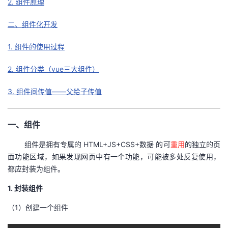
2. 组件原理
者
二、组件化开发
我
1. 组件的使用过程
的
我
2. 组件分类（vue三大组件）
3. 组件间传值——父给子传值
博
的
我
客
论
的
我
一、组件
坛
圈
的
我
组件是拥有专属的 HTML+JS+CSS+数据 的可
重用
的独立的页
面功能区域，如果发现网页中有一个功能，可能被多处反复使用，
子
直
的
我
都应封装为组件。
1. 封装组件
我
播
活
的
（1）创建一个组件
我
动
关
的