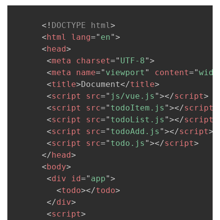
<!
DOCTYPE
html
>
<
html
lang
=
"
en
"
>
<
head
>
<
meta
charset
=
"
UTF-8
"
>
<
meta
name
=
"
viewport
"
content
=
"
widt
<
title
>
Document
</
title
>
<
script
src
=
"
js/vue.js
"
>
</
script
>
<
script
src
=
"
todoItem.js
"
>
</
script
>
<
script
src
=
"
todoList.js
"
>
</
script
>
<
script
src
=
"
todoAdd.js
"
>
</
script
>
<
script
src
=
"
todo.js
"
>
</
script
>
</
head
>
<
body
>
<
div
id
=
"
app
"
>
<
todo
>
</
todo
>
</
div
>
<
script
>