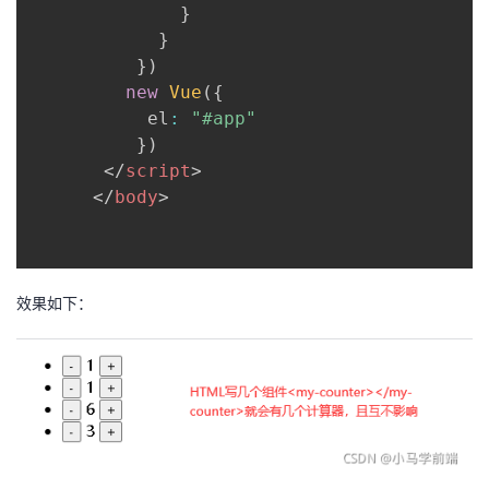
}
}
}
)
new
Vue
(
{
           el
:
"#app"
}
)
</
script
>
</
body
>
效果如下：